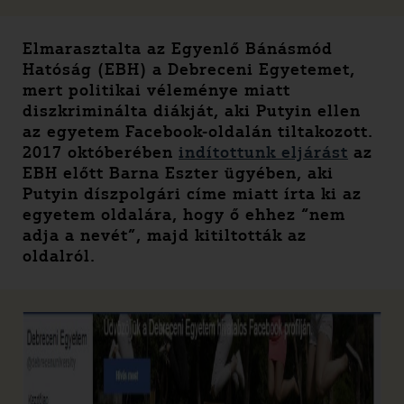
Elmarasztalta az Egyenlő Bánásmód
Hatóság (EBH) a Debreceni Egyetemet,
mert politikai véleménye miatt
diszkriminálta diákját, aki Putyin ellen
az egyetem Facebook-oldalán tiltakozott.
2017 októberében
indítottunk eljárást
az
EBH előtt Barna Eszter ügyében, aki
Putyin díszpolgári címe miatt írta ki az
egyetem oldalára, hogy ő ehhez “nem
adja a nevét”, majd kitiltották az
oldalról.