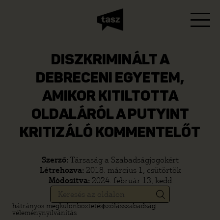
DISZKRIMINÁLT A
DEBRECENI EGYETEM,
AMIKOR KITILTOTTA
OLDALÁRÓL A PUTYINT
KRITIZÁLÓ KOMMENTELŐT
Szerző:
Társaság a Szabadságjogokért
Létrehozva:
2018. március 1, csütörtök
Módosítva:
2024. február 13, kedd
hátrányos megkülönböztetés
szólásszabadság
véleménynyilvánítás