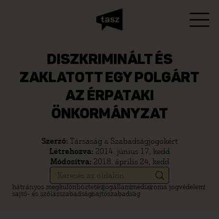
DISZKRIMINÁLT ÉS
ZAKLATOTT EGY POLGÁRT
AZ ÉRPATAKI
ÖNKORMÁNYZAT
Szerző:
Társaság a Szabadságjogokért
Létrehozva:
2014. június 17, kedd
Módosítva:
2018. április 24, kedd
hátrányos megkülönböztetés
jogállam
média
roma jogvédelem
sajtó- és szólásszabadság
sajtószabadság