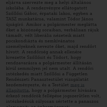
eljárva szervezte meg a helyi általános
iskolába. A rendezvényre ellátogatott
Szőllősi Gábor, érpataki lakos, egyben a
TASZ munkatársa, valamint Tódor János
újságíró. Amikor a polgármester meglátta
őket a közönség soraiban, verbálisan rájuk
támadt, vélt liberális nézeteik miatt
pocskondiázta és nemkívánatos
személyeknek nevezte őket, majd rendőrt
hívott. A rendőrség annak ellenére
kivezette Szőllősit és Tódort, hogy
rendzavarásra a polgármester állításán
kívül semmilyen jel nem utalt. A rendőri
intézkedés miatt Szőllősi a Független
Rendészeti Panasztestület vizsgálatát
kezdeményezte, és a Testület
meg is
állapította
, hogy a polgármester hívására
érkező rendőrök fellépése jogszerűtlen volt,
intézkedésük súlyosan sértette a panaszos
alapjogait: az önkormányzati