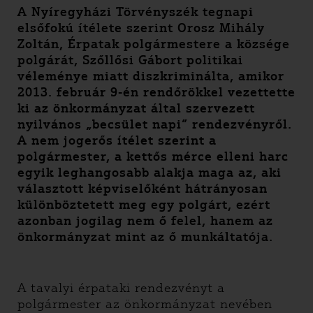
A Nyíregyházi Törvényszék tegnapi
elsőfokú ítélete szerint Orosz Mihály
Zoltán, Érpatak polgármestere a községe
polgárát, Szőllősi Gábort politikai
véleménye miatt diszkriminálta, amikor
2013. február 9-én rendőrökkel vezettette
ki az önkormányzat által szervezett
nyilvános „becsület napi” rendezvényről.
A nem jogerős ítélet szerint a
polgármester, a kettős mérce elleni harc
egyik leghangosabb alakja maga az, aki
választott képviselőként hátrányosan
különböztetett meg egy polgárt, ezért
azonban jogilag nem ő felel, hanem az
önkormányzat mint az ő munkáltatója.
A tavalyi érpataki rendezvényt a
polgármester az önkormányzat nevében