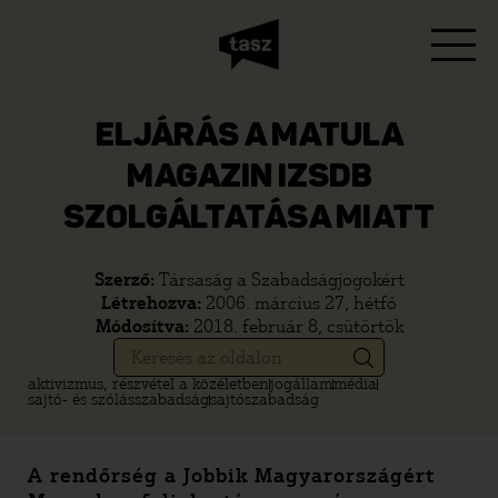
ELJÁRÁS A MATULA
MAGAZIN IZSDB
SZOLGÁLTATÁSA MIATT
Szerző:
Társaság a Szabadságjogokért
Létrehozva:
2006. március 27, hétfő
Módosítva:
2018. február 8, csütörtök
aktivizmus, részvétel a közéletben
jogállam
média
sajtó- és szólásszabadság
sajtószabadság
A rendőrség a Jobbik Magyarországért