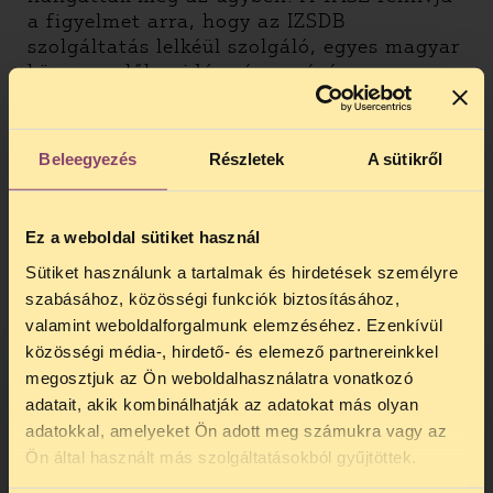
a figyelmet arra, hogy az IZSDB
szolgáltatás lelkéül szolgáló, egyes magyar
közszereplők zsidó származására
vonatkozó tippelés és találgatás nem
alapozhatja meg a fenti bűncselekményt,
sem természetesen a gyűlöletre uszítás
Beleegyezés
Részletek
A sütikről
tényállását sem.
A Matula Magazin létezése óta számos
Ez a weboldal sütiket használ
alkalommal került kereszttűzbe humoros,
vállaltan valótlan (vö: a Magazin
Sütiket használunk a tartalmak és hirdetések személyre
impresszumában szereplő állítással: ” A
szabásához, közösségi funkciók biztosításához,
Matula Magazin hazudik”) cikkeivel. A
valamint weboldalforgalmunk elemzéséhez. Ezenkívül
TASZ álláspontja az, hogy a szólás-és
közösségi média-, hirdető- és elemező partnereinkkel
véleménynyilvánítási szabadságot
megosztjuk az Ön weboldalhasználatra vonatkozó
elfogadhatalan olyan meg-meginduló
adatait, akik kombinálhatják az adatokat más olyan
büntetőeljárásokkal fenyegetni, melyek
adatokkal, amelyeket Ön adott meg számukra vagy az
esetében jogvégzett emberek számára
TELEFONOS JOGSEGÉLY
Ön által használt más szolgáltatásokból gyűjtöttek.
egyértelmű, hogy a nyomozások
SZÜNET!