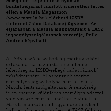
Mozgalom feljelentése nyomán
büntetőeljárást indított ismeretlen tettes
ellen a Matula Magazinon
(www.matula.hu) elérhető IZSDB
(Internet Zsidó Database) ügyében. Az
eljárásban a Matula munkatársait a TASZ
jogsegélyszolgálatának vezetője, Pelle
Andrea képviseli.
A TASZ a szólásszabadság csorbításaként
értékelné, ha hazánkban nem lenne
lehetőség az IZSDB-jellegű „adatbázisok”
működtetésére. Álláspontunk szerint
semmilyen jogszabályba nem ütközik a
Matula fenti szolgáltatása. A rendőrség
jelen esetben különleges személyes adattal
való visszaélés miatt indított eljárást, a
Matula munkatársait egyenlőre tanúként
hallgatták meg az ügyben. A TASZ felhívja