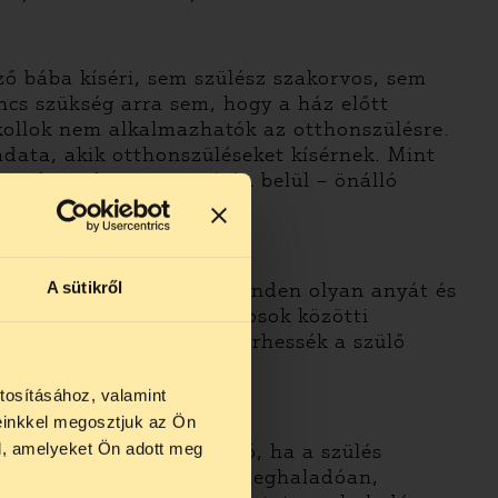
ező bába kíséri, sem szülész szakorvos, sem
incs szükség arra sem, hogy a ház előtt
kollok nem alkalmazhatók az otthonszülésre.
ata, akik otthonszüléseket kísérnek. Mint
– szakmai kompetenciáján belül – önálló
A sütikről
etés nélkül ellássanak minden olyan anyát és
órházi szakdolgozók, orvosok közötti
zdő szakemberek is elkísérhessék a szülő
tosításához, valamint
einkkel megosztjuk az Ön
us 27 és
l, amelyeket Ön adott meg
 csak akkor korlátozható, ha a szülés
us 25-én
erűen vállalt kockázatot meghaladóan,
n ezidő