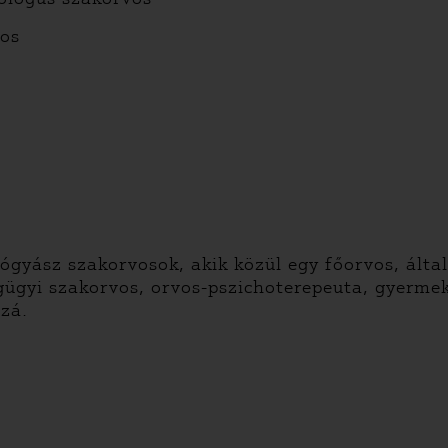
vos
gyász szakorvosok, akik közül egy főorvos, álta
gügyi szakorvos, orvos-pszichoterepeuta, gyerme
zá.