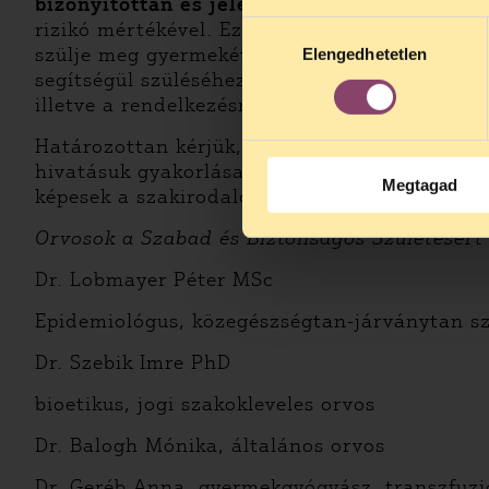
bizonyítottan és jelentős mértékben
veszély
alatt is elér
rizikó mértékével. Ez a jog a személyek saját
Hozzájárulás
szülje meg gyermekét, de elvitathatatlannak 
Elengedhetetlen
kiválasztása
segítségül szüléséhez. Ehhez a döntéshez min
illetve a rendelkezésre álló választási lehető
Határozottan kérjük, hogy a szabályozást épí
hivatásuk gyakorlása során azt alkalmazni fo
Megtagad
képesek a szakirodalom elfogulatlan értelmez
Orvosok a Szabad és Biztonságos Születésér
Dr. Lobmayer Péter MSc
Epidemiológus, közegészségtan-járványtan s
Dr. Szebik Imre PhD
bioetikus, jogi szakokleveles orvos
Dr. Balogh Mónika, általános orvos
Dr. Geréb Anna, gyermekgyógyász, transzfuzi