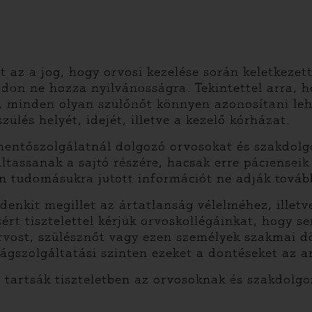
t az a jog, hogy orvosi kezelése során keletkezet
on ne hozza nyilvánosságra. Tekintettel arra, 
i, minden olyan szülőnőt könnyen azonosítani leh
ülés helyét, idejét, illetve a kezelő kórházat.
a mentőszolgálatnál dolgozó orvosokat és szakdol
tassanak a sajtó részére, hacsak erre pácienseik
n tudomásukra jutott információt ne adják tovább,
enkit megillet az ártatlanság vélelméhez, illetv
rt tisztelettel kérjük orvoskollégáinkat, hogy s
vost, szülésznőt vagy ezen személyek szakmai dö
ságszolgáltatási szinten ezeket a döntéseket az a
y tartsák tiszteletben az orvosoknak és szakdolgo