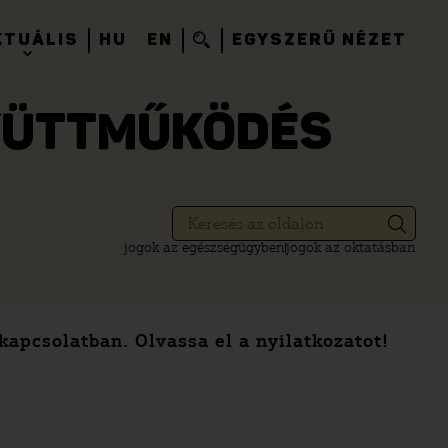
KTUÁLIS
HU
EN
EGYSZERŰ NÉZET
GYÜTTMŰKÖDÉS
jogok az egészségügyben
jogok az oktatásban
kapcsolatban. Olvassa el a nyilatkozatot!