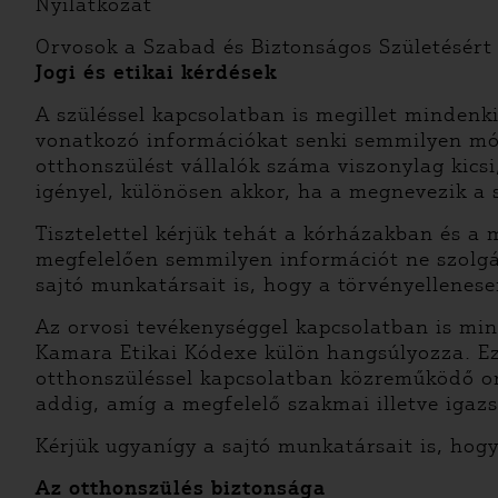
Nyilatkozat
Orvosok a Szabad és Biztonságos Születésért
Jogi és etikai kérdések
A szüléssel kapcsolatban is megillet mindenki
vonatkozó információkat senki semmilyen mód
otthonszülést vállalók száma viszonylag kics
igényel, különösen akkor, ha a megnevezik a sz
Tisztelettel kérjük tehát a kórházakban és 
megfelelően semmilyen információt ne szolgál
sajtó munkatársait is, hogy a törvényellenese
Az orvosi tevékenységgel kapcsolatban is mind
Kamara Etikai Kódexe külön hangsúlyozza. Ezé
otthonszüléssel kapcsolatban közreműködő or
addig, amíg a megfelelő szakmai illetve igaz
Kérjük ugyanígy a sajtó munkatársait is, hog
Az otthonszülés biztonsága