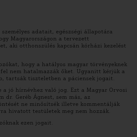
t személyes adatait, egészségi állapotára
hogy Magyarországon a tervezett
et, aki otthonszülés kapcsán kórházi kezelést
gozókat, hogy a hatályos magyar törvényeknek
 fel nem hatalmazzák őket. Ugyanitt kérjük a
 tartsák tiszteletben a páciensek jogait.
e a jó hírnévhez való jog. Ezt a Magyar Orvosi
em dr. Geréb Ágnest, sem más, az
ntését ne minősítsék illetve kommentálják
rra hivatott testületek meg nem hozzák.
zóknak ezen jogait.