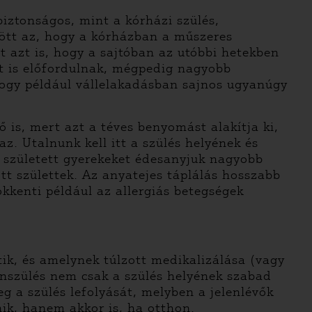
iztonságos, mint a kórházi szülés,
ött az, hogy a kórházban a műszeres
 azt is, hogy a sajtóban az utóbbi hetekben
t is előfordulnak, mégpedig nagyobb
hogy például vállelakadásban sajnos ugyanúgy
 is, mert azt a téves benyomást alakítja ki,
. Utalnunk kell itt a szülés helyének és
 született gyerekeket édesanyjuk nagyobb
tt születtek. Az anyatejes táplálás hosszabb
ökkenti például az allergiás betegségek
tik, és amelynek túlzott medikalizálása (vagy
nszülés nem csak a szülés helyének szabad
 a szülés lefolyását, melyben a jelenlévők
nik, hanem akkor is, ha otthon.