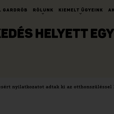
. GARDRÓB
RÓLUNK
KIEMELT ÜGYEINK
A
EDÉS HELYETT E
ért nyilatkozatot adtak ki az otthonszüléssel 