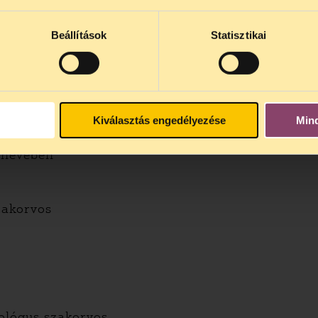
ezteti. A korlátozásnak arányosnak kell lennie a
 minket.
 teste fölötti önrendelkezési jogából következik.
tartjuk azt a jogot, hogy ezt mindenki maga dönts
Beállítások
Statisztikai
denkinek felelősen tájékozódnia kell saját-, és s
ségekről és azok kockázatairól.
tsék azoknak a véleményére, akik a hazai otthons
gják. Határozottan kérjük, hogy vonják be azokat 
Kiválasztás engedélyezése
Min
ésére.
t
nevében
zakorvos
ológus szakorvos