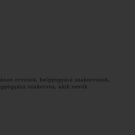
lános orvosok, belgyógyász szakorvosok,
kgyógyász szakorvos, akik nevük