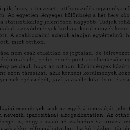
tják, hogy a tervezett otthonszülés ugyanolyan b
. Az egyetlen lényeges különbség a két hely köz
statisztikailag jelentősen nagyobb. Tudjuk tehát
ialakult szövődmények kórházi körülmények közöt
ött. A szakirodalmi adatok alapján egyértelmű, 
ött, mint otthon.
sa nem csak etikátlan és jogtalan, de félrevezető
ulnának elő, pedig ennek pont az ellenkezője igaz
Tény például, hogy az otthoni körülmények között
int azon társaikat, akik kórházi körülmények közö
ermek egészségét, javítja az életkilátásait és cs
lógiai események csak az egyik dimenzióját jelen
nevezik: iparosítása) elfogadhatatlan. Az ottho
ségét is, hogy a szülő nő szabadon határozza meg
em csak akkor elfogadhatatlan, ha kórházban törté