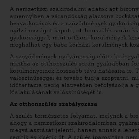
A nemzetközi szakirodalmi adatok azt bizonyí
amennyiben a várandósság alacsony kockázatú
beavatkozások és a szövődmények gyakorisága 
nyilvánosságot kapott, otthonszülés során k
gyakorisággal, mint otthoni körülmények köz
meghalhat egy baba kórházi körülmények köz
A szövődmények nyilvánosság előtti kitárgyalá
mintha az otthonszülés során gyakrabban ford
körülményeinek hosszabb távú hatásaira is. 
valószínűséggel és tovább tudja szoptatni, m
időtartama pedig alapvetően befolyásolja a gy
kialakulásának valószínűségét is.
Az otthonszülés szabályozása
A szülés természetes folyamat, melynek a bio
ahogy a nemzetközi szakirodalomban gyakran 
megválasztását jelenti, hanem annak a lehető
segítik és kísérik őt. A szülés iparosítása n