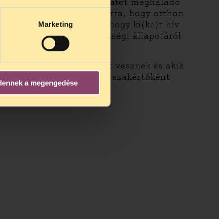
z ésszerűen vállalt kockázatot meghaladó
 Mi nem bíztatunk senkit arra, hogy otthon
e el, csakúgy mint azt, hogy ki(ke)t hív
Marketing
zületendő gyermeke egészségi állapotáról
zülési gyakorlatban részt vesznek és akik
is az előkészítésbe, akik szakértőként
dennek a megengedése