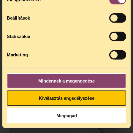
kiválasztása
hogy
telefonos jogsegélyünk július 27 és
augusztus 24 között szünetel
. Az első
telefonos jogsegély
augusztus 25-én
Beállítások
kedden, 13 és 15 óra között lesz
.
A
jogsegely@tasz.hu
email címen ezidő
alatt is elér minket.
Statisztikai
Marketing
Mindennek a megengedése
Kiválasztás engedélyezése
Megtagad