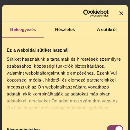
Beleegyezés
Részletek
A sütikről
Ez a weboldal sütiket használ
Sütiket használunk a tartalmak és hirdetések személyre
szabásához, közösségi funkciók biztosításához,
valamint weboldalforgalmunk elemzéséhez. Ezenkívül
közösségi média-, hirdető- és elemező partnereinkkel
megosztjuk az Ön weboldalhasználatra vonatkozó
adatait, akik kombinálhatják az adatokat más olyan
adatokkal, amelyeket Ön adott meg számukra vagy az
TELEFONOS JOGSEGÉLY
Ön által használt más szolgáltatásokból gyűjtöttek.
SZÜNET!
Hozzájárulás
Kedves érdeklődő, Tájékoztatjuk,
Elengedhetetlen