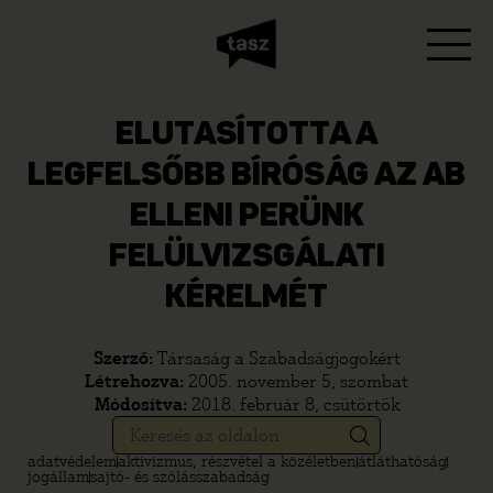
ELUTASÍTOTTA A
LEGFELSŐBB BÍRÓSÁG AZ AB
ELLENI PERÜNK
FELÜLVIZSGÁLATI
KÉRELMÉT
Szerző:
Társaság a Szabadságjogokért
Létrehozva:
2005. november 5, szombat
Módosítva:
2018. február 8, csütörtök
adatvédelem
aktivizmus, részvétel a közéletben
átláthatóság
jogállam
sajtó- és szólásszabadság