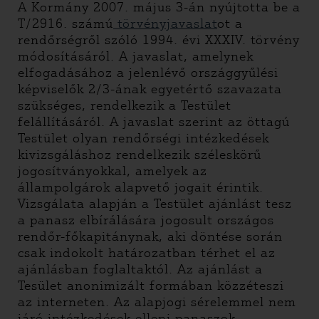
A Kormány 2007. május 3-án nyújtotta be a
T/2916. számú
törvényjavaslat
ot a
rendőrségről szóló 1994. évi XXXIV. törvény
módosításáról. A javaslat, amelynek
elfogadásához a jelenlévő országgyűlési
képviselők 2/3-ának egyetértő szavazata
szükséges, rendelkezik a Testület
felállításáról. A javaslat szerint az öttagú
Testület olyan rendőrségi intézkedések
kivizsgáláshoz rendelkezik széleskörű
jogosítványokkal, amelyek az
állampolgárok alapvető jogait érintik.
Vizsgálata alapján a Testület ajánlást tesz
a panasz elbírálására jogosult országos
rendőr-főkapitánynak, aki döntése során
csak indokolt határozatban térhet el az
ajánlásban foglaltaktól. Az ajánlást a
Tesület anonimizált formában közzéteszi
az interneten. Az alapjogi sérelemmel nem
járó intézkedések elleni panaszok