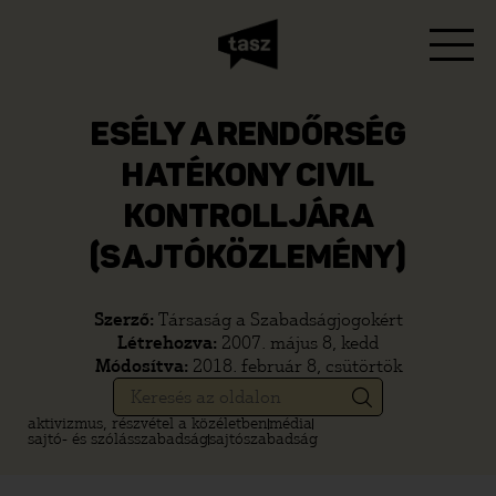
ESÉLY A RENDŐRSÉG
HATÉKONY CIVIL
KONTROLLJÁRA
(SAJTÓKÖZLEMÉNY)
Szerző:
Társaság a Szabadságjogokért
Létrehozva:
2007. május 8, kedd
Módosítva:
2018. február 8, csütörtök
aktivizmus, részvétel a közéletben
média
sajtó- és szólásszabadság
sajtószabadság