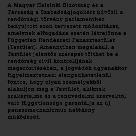
A Magyar Helsinki Bizottság és a
Társaság a Szabadságjogokért üdvözli a
rendőrségi törvény parlamenthez
benyújtott azon tervezett módosítását,
amelynek elfogadása esetén létrejönne a
Független Rendészeti Panasztestület
(Testület). Amennyiben megalakul, a
Testület jelentős szerepet tölthet be a
rendőrség civil kontrolljának
megerősítésében, a jogvédők ugyanakkor
figyelmeztetnek: elengedhetetlenül
fontos, hogy olyan személyekből
alakuljon meg a Testület, akiknek
szakértelme és a rendvédelmi szervektől
való függetlensége garantálja az új
panaszmechanizmus hatékony
működését.