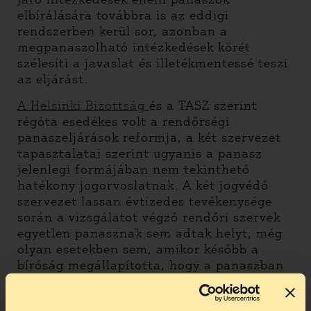
elbírálására továbbra is az eddigi
rendszerben kerül sor, azonban a
megpanaszolható intézkedések körét
szélesíti a javaslat és illetékmentessé teszi
az eljárást.
A Helsinki Bizottság
és a TASZ szerint
régóta esedékes volt a rendőrségi
panaszeljárások reformja, a két szervezet
tapasztalatai szerint ugyanis a panasz
jelenlegi formájában nem tekinthető
hatékony jogorvoslatnak. A két jogvédő
szervezet lassan évtizedes tevékenysége
során a vizsgálatot végző rendőri szervek
egyetlen panasznak sem adtak helyt, még
olyan esetekben sem, amikor később a
bíróság megállapította, hogy a panaszban
sérelmezett cselekmény bűncselekmény
volt. Az ORFK által a két szervezet