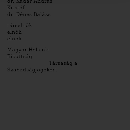
dr. Kádár András
Krist
dr. Dénes Balázs
társelnök
eln
elnök
Magyar Helsinki
Bizottság
Társaság a
Szabadságjogokért