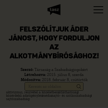
FELSZÓLÍTJUK ÁDER
JÁNOST, HOGY FORDULJON
AZ
ALKOTMÁNYBÍRÓSÁGHOZ!
Szerző:
Társaság a Szabadságjogokért
Létrehozva:
2015. július 8, szerda
Módosítva:
2018. február 8, csütörtök
aktivizmus, részvétel a közéletben
átláthatóság
közérdekű adatigénylés
média
sajtó- és szólásszabadság
sajtószabadság