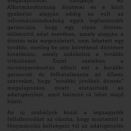
megalapozását szolgálja. Az
Alkotmánybíróság döntései és a bírói
gyakorlat alapján eddig az volt az
információszabadság egyik legfontosabb
garanciája, hogy egy olyan döntés-
előkészítő adat esetében, amely alapján a
döntés már megszületett, nem lehetett egy
további, esetleg be sem következő döntésre
hivatkozni, amely indokolná a további
titkolózást. Ezzel szemben a
törvénymódosítás eltörli ezt a korábbi
garanciát és felhatalmazza az állami
szerveket, hogy “további jövőbeli döntés”
megalapozása miatt elutasítsák az
adatigénylést, amit bármire rá lehet majd
húzni.
Az új szabályok közül a legnagyobb
felháborodást az okozta, hogy mostantól a
fénymásolás költségein túl az adatigénylés