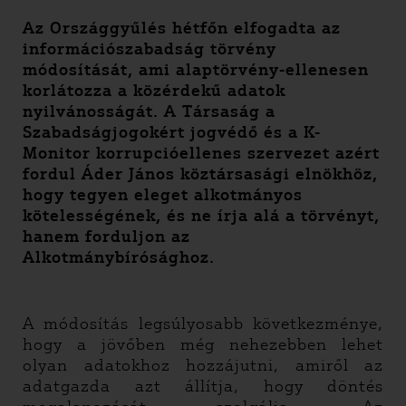
Az Országgyűlés hétfőn elfogadta az
információszabadság törvény
módosítását, ami alaptörvény-ellenesen
korlátozza a közérdekű adatok
nyilvánosságát. A Társaság a
Szabadságjogokért jogvédő és a K-
Monitor korrupcióellenes szervezet azért
fordul Áder János köztársasági elnökhöz,
hogy tegyen eleget alkotmányos
kötelességének, és ne írja alá a törvényt,
hanem forduljon az
Alkotmánybírósághoz.
A módosítás legsúlyosabb következménye,
hogy a jövőben még nehezebben lehet
olyan adatokhoz hozzájutni, amiről az
adatgazda azt állítja, hogy döntés