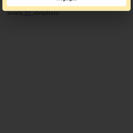
és a köztársasági elnöknek írt
levele
itt
olvasható.