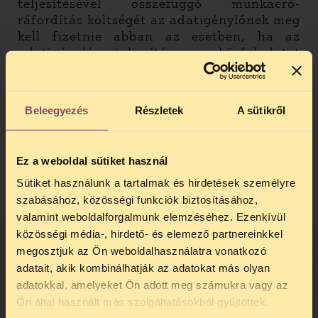
teljesítésével összefüggő munkaerő-
ráfordítás költségét az adatigénylőnek meg
kell fizetnie abban az esetben, ha az
adatigénylés teljesítése a közfeladatot
ellátó szerv alaptevékenységének
ellátásához szükséges munkaerőforrás
aránytalan mértékű igénybevételével jár.
Beleegyezés
Részletek
A sütikről
Hogy mikor jár ilyen aránytalan
igénybevétellel, azt a közérdekű adatot
kezelő szerv állapítja meg, ahogy azt is,
Ez a weboldal sütiket használ
hogy összegszerűen mekkora az
adatigénylés teljesítésével összefüggő
Sütiket használunk a tartalmak és hirdetések személyre
munkaerő-ráfordítás költsége. Az adatot
szabásához, közösségi funkciók biztosításához,
megszerezni kívánó újságírónak semmilyen
valamint weboldalforgalmunk elemzéséhez. Ezenkívül
lehetősége nem lesz megítélni azt, hogy a
közösségi média-, hirdető- és elemező partnereinkkel
közérdekű adatot kezelő szerv ezeket
megosztjuk az Ön weboldalhasználatra vonatkozó
megfelelően határozta-e meg, hiszen a
adatait, akik kombinálhatják az adatokat más olyan
költségtérítést előre kell megfizetnie,
adatokkal, amelyeket Ön adott meg számukra vagy az
TELEFONOS JOGSEGÉLY
amikor még hozzá sem férhetett az
Ön által használt más szolgáltatásokból gyűjtöttek.
igényelt közérdekű adatokhoz. A módosítás