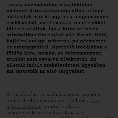
Tavaly novemberben a hajléktalan
emberek kriminalizációja ellen fellépő
aktivisták már kifogytak a hagyományos
eszközökből, mert szavaik rendre süket
fülekre találtak. Így a kriminalizáció
szimbolikus figurájává vált Kocsis Máté,
hajléktalanügyi referens, polgármester
és országgyűlési képviselő irodájában a
földön ülve, némán, az önkormányzati
munkát nem zavarva tiltakoztak. Az
ellenük indult szabálysértési ügyekben
ma tartották az első tárgyalást.
A hajléktalan és szélsőségesen szegény
emberek elleni rendészeti fellépés
nem
újkeletű dolog
, az utcán alvás
szabálysértéssé nyilvánításának