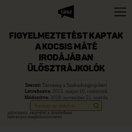
FIGYELMEZTETÉST KAPTAK
A KOCSIS MÁTÉ
IRODÁJÁBAN
ÜLŐSZTRÁJKOLÓK
Szerző:
Társaság a Szabadságjogokért
Létrehozva:
2012. május 10, csütörtök
Módosítva:
2018. november 21, szerda
aktivizmus, részvétel a közéletben
hátrányos megkülönböztetés