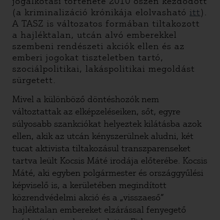
jogalkotási története 2010 őszén kezdődött
(a kriminalizáció krónikája elolvasható
itt
).
A TASZ is változatos formában tiltakozott
a hajléktalan, utcán alvó emberekkel
szembeni rendészeti akciók ellen és az
emberi jogokat tiszteletben tartó,
szociálpolitikai, lakáspolitikai megoldást
sürgetett.
Mivel a különböző döntéshozók nem
változtattak az elképzeléseiken, sőt, egyre
súlyosabb szankciókat helyeztek kilátásba azok
ellen, akik az utcán kényszerülnek aludni, két
tucat aktivista tiltakozásul transzparenseket
tartva leült Kocsis Máté irodája előterébe. Kocsis
Máté, aki egyben polgármester és országgyűlési
képviselő is, a kerületében megindított
közrendvédelmi akció és a „visszaeső”
hajléktalan embereket elzárással fenyegető