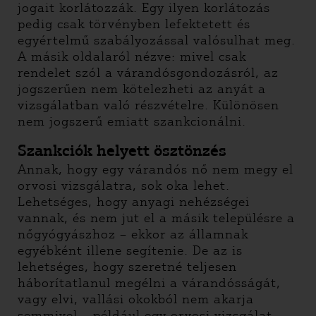
jogait korlátozzák. Egy ilyen korlátozás
pedig csak törvényben lefektetett és
egyértelmű szabályozással valósulhat meg.
A másik oldalaról nézve: mivel csak
rendelet szól a várandósgondozásról, az
jogszerűen nem kötelezheti az anyát a
vizsgálatban való részvételre. Különösen
nem jogszerű emiatt szankcionálni.
Szankciók helyett ösztönzés
Annak, hogy egy várandós nő nem megy el
orvosi vizsgálatra, sok oka lehet.
Lehetséges, hogy anyagi nehézségei
vannak, és nem jut el a másik településre a
nőgyógyászhoz – ekkor az államnak
egyébként illene segítenie. De az is
lehetséges, hogy szeretné teljesen
háborítatlanul megélni a várandósságát,
vagy elvi, vallási okokból nem akarja
semmivel – például egy orvosi vizsgálat