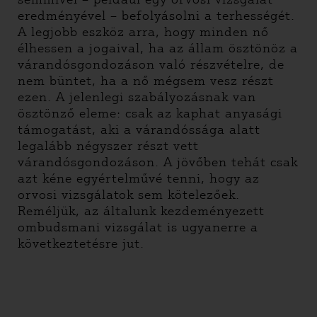
eredményével – befolyásolni a terhességét.
A legjobb eszköz arra, hogy minden nő
élhessen a jogaival, ha az állam ösztönöz a
várandósgondozáson való részvételre, de
nem büntet, ha a nő mégsem vesz részt
ezen. A jelenlegi szabályozásnak van
ösztönző eleme: csak az kaphat anyasági
támogatást, aki a várandóssága alatt
legalább négyszer részt vett
várandósgondozáson. A jövőben tehát csak
azt kéne egyértelművé tenni, hogy az
orvosi vizsgálatok sem kötelezőek.
Reméljük, az általunk kezdeményezett
ombudsmani vizsgálat is ugyanerre a
következtetésre jut.