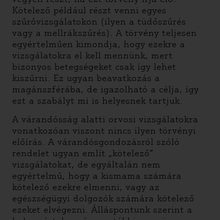
Kötelező például részt venni egyes
szűrővizsgálatokon (ilyen a tüdőszűrés
vagy a mellrákszűrés). A törvény teljesen
egyértelműen kimondja, hogy ezekre a
vizsgálatokra el kell mennünk, mert
bizonyos betegségeket csak így lehet
kiszűrni. Ez ugyan beavatkozás a
magánszférába, de igazolható a célja, így
ezt a szabályt mi is helyesnek tartjuk.
A várandósság alatti orvosi vizsgálatokra
vonatkozóan viszont nincs ilyen törvényi
előírás. A várandósgondozásról szóló
rendelet ugyan említ „kötelező”
vizsgálatokat, de egyáltalán nem
egyértelmű, hogy a kismama számára
kötelező ezekre elmenni, vagy az
egészségügyi dolgozók számára kötelező
ezeket elvégezni. Álláspontunk szerint a