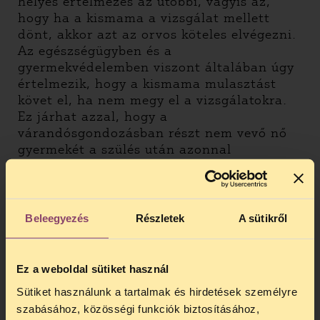
helyes értelmezés az utóbbi, vagyis az,
hogy ha a kismama a vizsgálat mellett
dönt, akkor azt az orvos köteles elvégezni.
Az egészségügyben és a
gyermekvédelemben viszont általában úgy
értelmezik, hogy a kismama mulasztást
követ el, ha nem megy el a vizsgálatokra.
Ez járhat azzal, hogy a
várandósgondozásban részt nem vevő nő
gyermekét a szülés után azonnal
védelembe, rosszabb esetben nevelésbe
veszi a gyámhatóság.
Beleegyezés
Részletek
A sütikről
Ez a weboldal sütiket használ
Sütiket használunk a tartalmak és hirdetések személyre
szabásához, közösségi funkciók biztosításához,