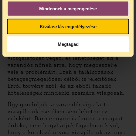
vizsgálat.
Mindennek a megengedése
Most is van arra vonatkozó szabály, hogy a
várandós nőnek kötelessége együttműködni
Kiválasztás engedélyezése
a védőnővel. Ez azt jelenti, hogy a
kismamának és a védőnőnek időről időre
találkoznia kell egymással. A védőnő e
Megtagad
találkozások során meghatározott
vizsgálatokat végez, és lehetőséget ad a
várandós nőnek arra, hogy megbeszélje
vele a problémáit. Ezek a találkozások
betegségmegelőzési célból is jelentősek.
Erről törvény szól, és az ebből fakadó
kötelességek mindenki számára világosak.
Úgy gondoljuk, a várandósság alatti
vizsgálatok esetében sem lehetne ez
másként. Bármennyire is fontos a magzat
érdeke, nem hagyhatjuk figyelmen kívül,
hogy a kötelező orvosi vizsgálatok az anya