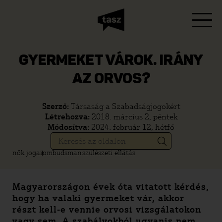
GYERMEKET VÁROK. IRÁNY
AZ ORVOS?
Szerző:
Társaság a Szabadságjogokért
Létrehozva:
2018. március 2, péntek
Módosítva:
2024. február 12, hétfő
nők jogai
ombudsman
szülészeti ellátás
Magyarországon évek óta vitatott kérdés,
hogy ha valaki gyermeket vár, akkor
részt kell-e vennie orvosi vizsgálatokon
vagy sem. A szabályokból ugyanis nem