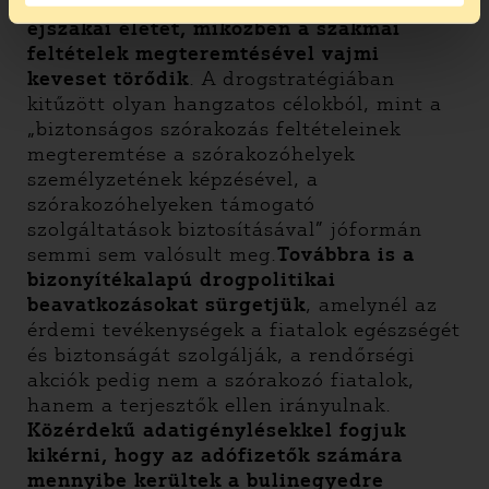
kívánja biztonságosabbá tenni az
éjszakai életet, miközben a szakmai
feltételek megteremtésével vajmi
keveset törődik
. A drogstratégiában
kitűzött olyan hangzatos célokból, mint a
„biztonságos szórakozás feltételeinek
megteremtése a szórakozóhelyek
személyzetének képzésével, a
szórakozóhelyeken támogató
szolgáltatások biztosításával” jóformán
semmi sem valósult meg.
Továbbra is a
bizonyítékalapú drogpolitikai
beavatkozásokat sürgetjük
, amelynél az
érdemi tevékenységek a fiatalok egészségét
és biztonságát szolgálják, a rendőrségi
akciók pedig nem a szórakozó fiatalok,
hanem a terjesztők ellen irányulnak.
Közérdekű adatigénylésekkel fogjuk
kikérni, hogy az adófizetők számára
mennyibe kerültek a bulinegyedre