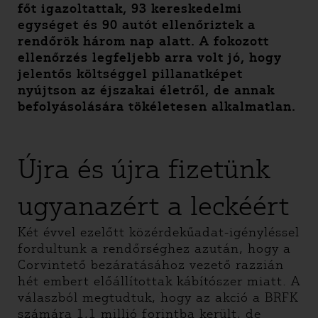
főt igazoltattak, 93 kereskedelmi
egységet és 90 autót ellenőriztek a
rendőrök három nap alatt. A fokozott
ellenőrzés legfeljebb arra volt jó, hogy
jelentős költséggel pillanatképet
nyújtson az éjszakai életről, de annak
befolyásolására tökéletesen alkalmatlan.
Újra és újra fizetünk
ugyanazért a leckéért
Két évvel ezelőtt közérdekűadat-igényléssel
fordultunk a rendőrséghez azután, hogy a
Corvintető bezáratásához vezető razzián
hét embert előállítottak kábítószer miatt. A
válaszból megtudtuk, hogy az akció a BRFK
számára 1,1 millió forintba került, de