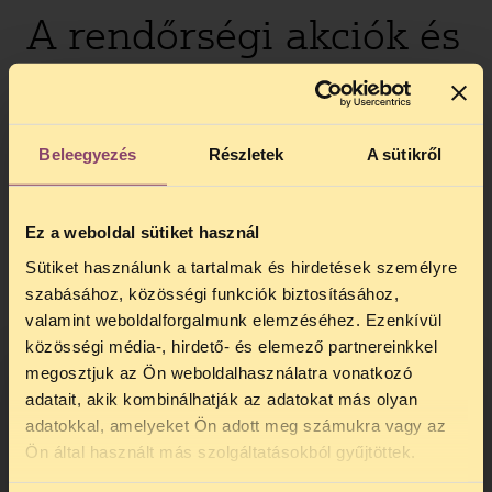
A rendőrségi akciók és
a büntetés nem
helyettesíti a
Beleegyezés
Részletek
A sütikről
drogprevenciót
Ez a weboldal sütiket használ
A magyarországi drogpolitika mindig a
Sütiket használunk a tartalmak és hirdetések személyre
többszörösét fordította bűnüldözésre, mint
szabásához, közösségi funkciók biztosításához,
megelőzésre és kezelésre együttvéve. A
valamint weboldalforgalmunk elemzéséhez. Ezenkívül
2010-es drogstratégia visszavonása óta
kevés kétség fér ahhoz, hogy a Fidesz a
közösségi média-, hirdető- és elemező partnereinkkel
korábbinál is nagyobb előnyben részesíti a
megosztjuk az Ön weboldalhasználatra vonatkozó
büntetőjogi szemléletet. Az utóbbi
adatait, akik kombinálhatják az adatokat más olyan
évtizedben a prevencióval foglalkozó
adatokkal, amelyeket Ön adott meg számukra vagy az
TELEFONOS JOGSEGÉLY
szervezetek nagy része kiszorult az
Ön által használt más szolgáltatásokból gyűjtöttek.
iskolákból, miközben a kormány
rendelettel
SZÜNET!