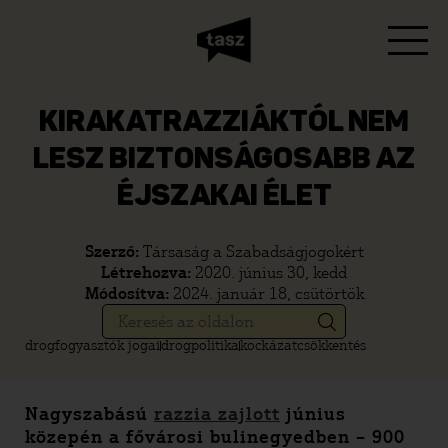
KIRAKATRAZZIÁKTÓL NEM
LESZ BIZTONSÁGOSABB AZ
ÉJSZAKAI ÉLET
Szerző:
Társaság a Szabadságjogokért
Létrehozva:
2020. június 30, kedd
Módosítva:
2024. január 18, csütörtök
drogfogyasztók jogai
drogpolitika
kockázatcsökkentés
Nagyszabású
razzia zajlott
június
közepén a fővárosi bulinegyedben – 900