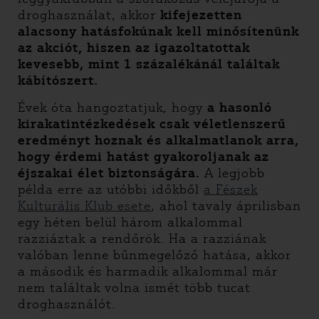
droghasználat, akkor
kifejezetten
alacsony hatásfokúnak kell minősítenünk
az akciót, hiszen az igazoltatottak
kevesebb, mint 1 százalékánál találtak
kábítószert.
Évek óta hangoztatjuk, hogy
a hasonló
kirakatintézkedések csak véletlenszerű
eredményt hoznak és alkalmatlanok arra,
hogy érdemi hatást gyakoroljanak az
éjszakai élet biztonságára.
A legjobb
példa erre az utóbbi időkből
a Fészek
Kulturális Klub esete
, ahol tavaly áprilisban
egy héten belül három alkalommal
razziáztak a rendőrök. Ha a razziának
valóban lenne bűnmegelőző hatása, akkor
a második és harmadik alkalommal már
nem találtak volna ismét több tucat
droghasználót.