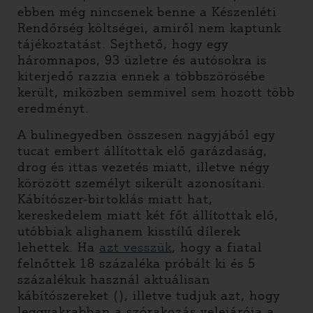
ebben még nincsenek benne a Készenléti
Rendőrség költségei, amiről nem kaptunk
tájékoztatást. Sejthető, hogy egy
háromnapos, 93 üzletre és autósokra is
kiterjedő razzia ennek a többszörösébe
került, miközben semmivel sem hozott több
eredményt.
A bulinegyedben összesen nagyjából egy
tucat embert állítottak elő garázdaság,
drog és ittas vezetés miatt, illetve négy
körözött személyt sikerült azonosítani.
Kábítószer-birtoklás miatt hat,
kereskedelem miatt két főt állítottak elő,
utóbbiak alighanem kisstílű dílerek
lehettek. Ha
azt vesszük
, hogy a fiatal
felnőttek 18 százaléka próbált ki és 5
százalékuk használ aktuálisan
kábítószereket (), illetve tudjuk azt, hogy
leggyakrabban a szórakozás velejárója a