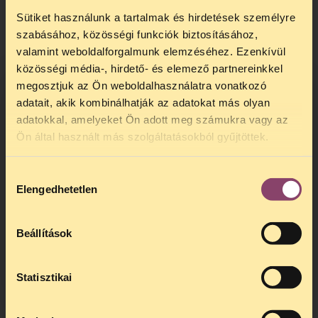
A per részleteiről
itt
tájékozódhat.
Sütiket használunk a tartalmak és hirdetések személyre
szabásához, közösségi funkciók biztosításához,
valamint weboldalforgalmunk elemzéséhez. Ezenkívül
közösségi média-, hirdető- és elemező partnereinkkel
megosztjuk az Ön weboldalhasználatra vonatkozó
adatait, akik kombinálhatják az adatokat más olyan
adatokkal, amelyeket Ön adott meg számukra vagy az
TELEFONOS JOGSEGÉLY
Ön által használt más szolgáltatásokból gyűjtöttek.
SZÜNET!
Hozzájárulás
Kedves érdeklődő, Tájékoztatjuk,
Elengedhetetlen
kiválasztása
hogy
telefonos jogsegélyünk július 27 és
augusztus 24 között szünetel
. Az első
telefonos jogsegély
augusztus 25-én
Beállítások
kedden, 13 és 15 óra között lesz
.
A
jogsegely@tasz.hu
email címen ezidő
alatt is elér minket.
Statisztikai