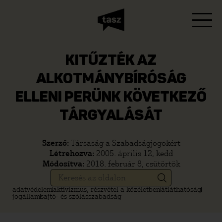
KITŰZTÉK AZ
ALKOTMÁNYBÍRÓSÁG
ELLENI PERÜNK KÖVETKEZŐ
TÁRGYALÁSÁT
Szerző:
Társaság a Szabadságjogokért
Létrehozva:
2005. április 12, kedd
Módosítva:
2018. február 8, csütörtök
adatvédelem
aktivizmus, részvétel a közéletben
átláthatóság
jogállam
sajtó- és szólásszabadság