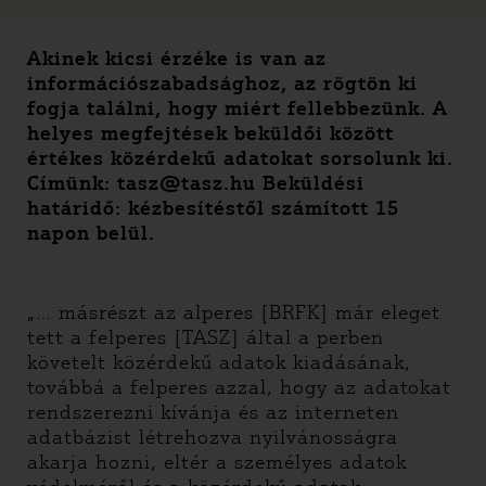
Akinek kicsi érzéke is van az
információszabadsághoz, az rögtön ki
fogja találni, hogy miért fellebbezünk. A
helyes megfejtések beküldői között
értékes közérdekű adatokat sorsolunk ki.
Címünk: tasz@tasz.hu Beküldési
határidő: kézbesítéstől számított 15
napon belül.
„… másrészt az alperes [BRFK] már eleget
tett a felperes [TASZ] által a perben
követelt közérdekű adatok kiadásának,
továbbá a felperes azzal, hogy az adatokat
rendszerezni kívánja és az interneten
adatbázist létrehozva nyilvánosságra
akarja hozni, eltér a személyes adatok