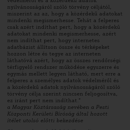
védelméről és a közérdekű adatok
nyilvánosságáról szóló törvény céljától,
miszerint az az, hogy a közérdekű adatokat
mindenki megismerhesse. Tehát a felperes
csak azért indíthat pert, hogy a közérdekű
adatokat mindenki megismerhesse, azért
nem indíthat pert, hogy internetes
adatbázist állítson össze és térképeket
hozzon létre és tegye az interneten
láthatóvá azért, hogy az összes rendőrségi
térfigyelő rendszer működése egyszerre és
egymás mellett legyen látható, mert erre a
felperes a személyes adatok védelméről és
a közérdekű adatok nyilvánosságáról szóló
törvény célja szerint nincsen feljogosítva,
ez iránt pert nem indíthat.”
a Magyar Köztársaság nevében a Pesti
Központi Kerületi Bíróság által hozott
ítélet utolsó előtti bekezdése