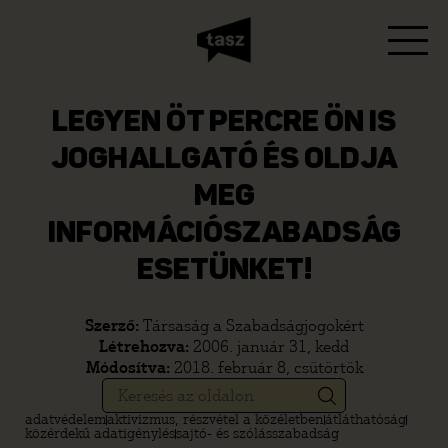
LEGYEN ÖT PERCRE ÖN IS
JOGHALLGATÓ ÉS OLDJA
MEG
INFORMÁCIÓSZABADSÁG
ESETÜNKET!
Szerző:
Társaság a Szabadságjogokért
Létrehozva:
2006. január 31, kedd
Módosítva:
2018. február 8, csütörtök
adatvédelem
aktivizmus, részvétel a közéletben
átláthatóság
közérdekű adatigénylés
sajtó- és szólásszabadság