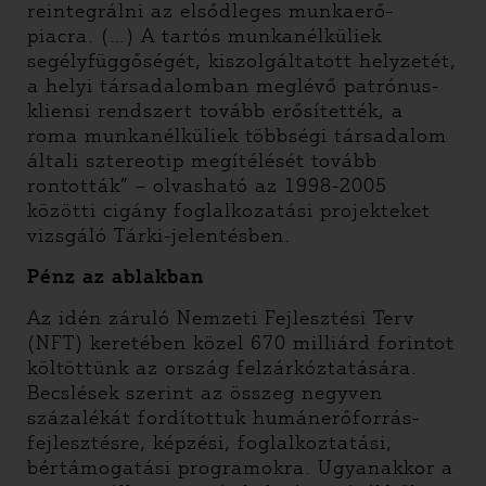
reintegrálni az elsődleges munkaerő-
piacra. (…) A tartós munkanélküliek
segélyfüggőségét, kiszolgáltatott helyzetét,
a helyi társadalomban meglévő patrónus-
kliensi rendszert tovább erősítették, a
roma munkanélküliek többségi társadalom
általi sztereotip megítélését tovább
rontották” – olvasható az 1998-2005
közötti cigány foglalkozatási projekteket
vizsgáló Tárki-jelentésben.
Pénz az ablakban
Az idén záruló Nemzeti Fejlesztési Terv
(NFT) keretében közel 670 milliárd forintot
költöttünk az ország felzárkóztatására.
Becslések szerint az összeg negyven
százalékát fordítottuk humánerőforrás-
fejlesztésre, képzési, foglalkoztatási,
bértámogatási programokra. Ugyanakkor a