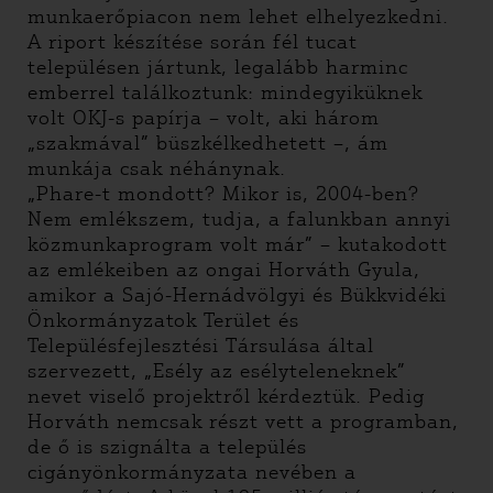
munkaerőpiacon nem lehet elhelyezkedni.
A riport készítése során fél tucat
településen jártunk, legalább harminc
emberrel találkoztunk: mindegyiküknek
volt OKJ-s papírja – volt, aki három
„szakmával” büszkélkedhetett –, ám
munkája csak néhánynak.
„Phare-t mondott? Mikor is, 2004-ben?
Nem emlékszem, tudja, a falunkban annyi
közmunkaprogram volt már” – kutakodott
az emlékeiben az ongai Horváth Gyula,
amikor a Sajó-Hernádvölgyi és Bükkvidéki
Önkormányzatok Terület és
Településfejlesztési Társulása által
szervezett, „Esély az esélyteleneknek”
nevet viselő projektről kérdeztük. Pedig
Horváth nemcsak részt vett a programban,
de ő is szignálta a település
cigányönkormányzata nevében a