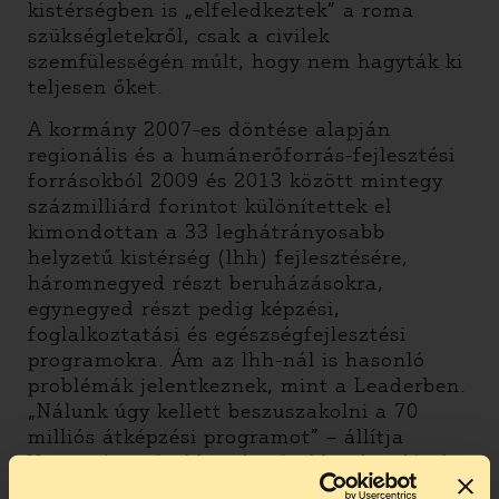
kistérségben is „elfeledkeztek” a roma
szükségletekről, csak a civilek
szemfülességén múlt, hogy nem hagyták ki
teljesen őket.
A kormány 2007-es döntése alapján
regionális és a humánerőforrás-fejlesztési
forrásokból 2009 és 2013 között mintegy
százmilliárd forintot különítettek el
kimondottan a 33 leghátrányosabb
helyzetű kistérség (lhh) fejlesztésére,
háromnegyed részt beruházásokra,
egynegyed részt pedig képzési,
foglalkoztatási és egészségfejlesztési
programokra. Ám az lhh-nál is hasonló
problémák jelentkeznek, mint a Leaderben.
„Nálunk úgy kellett beszuszakolni a 70
milliós átképzési programot” – állítja
Varga. Az erősebb, tehetősebb települések
elviszik a nagyobb pénzeket, a romák által