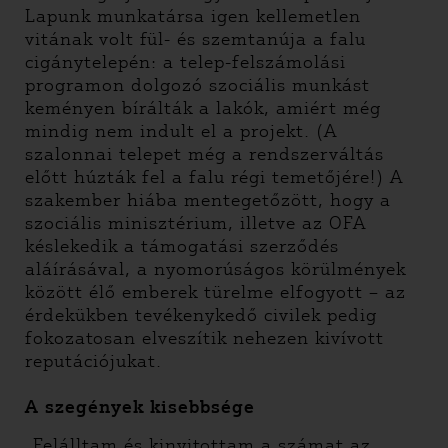
Lapunk munkatársa igen kellemetlen
vitának volt fül- és szemtanúja a falu
cigánytelepén: a telep-felszámolási
programon dolgozó szociális munkást
keményen bírálták a lakók, amiért még
mindig nem indult el a projekt. (A
szalonnai telepet még a rendszerváltás
előtt húzták fel a falu régi temetőjére!) A
szakember hiába mentegetőzött, hogy a
szociális minisztérium, illetve az OFA
késlekedik a támogatási szerződés
aláírásával, a nyomorúságos körülmények
között élő emberek türelme elfogyott – az
érdekükben tevékenykedő civilek pedig
fokozatosan elveszítik nehezen kivívott
reputációjukat.
A szegények kisebbsége
„Felálltam és kinyitottam a számat az