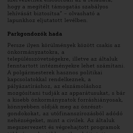
hogy a megítélt támogatás szabályos
lehívását biztosítsa” – olvasható a
lapunkhoz eljutatott levélben.
Parkgondozók hada
Persze ilyen körülmények között csakis az
önkormányzatokra, a
településszövetségekre, illetve az általuk
fenntartott intézményekre lehet számítani.
A polgármesterek hasznos politikai
kapcsolatokkal rendelkeznek, a
pályázatíráshoz, az elszámoláshoz
mozgósítani tudják az apparátusukat, s bár
a kisebb önkormányzatok forráshiányosak,
könnyebben oldják meg az önrészt-
gondokokat, az utófinanszírozásból adódó
nehézségeket, mint a civilek. Az általuk
megszervezett és végrehajtott programok