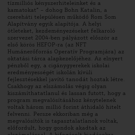
tízmilliós kényszerhiteleinket és a
kamatokat” – dohog Bohn Katalin, a
csereháti településen működő Rom Som
Alapítvány egyik alapítója. A helyi
ötleteket, kezdeményezéseket felkaroló
szervezet 2004-ben pályázott először az
első körös HEFOP-ra (az NFT
Humánerőforrás Operatív Programjára) az
oktatási tárca alapkezelőjéhez. Az elnyert
pénzből egy, a cigánygyerekek iskolai
eredményességét iskolán kívüli
fejlesztésekkel javító tanodát hoztak létre.
Csakhogy az elszámolás végig olyan
kiszámíthatatlanul és lassan futott, hogy a
program megvalósításához kénytelenek
voltak három millió forint áthidaló hitelt
felvenni. Persze ekkoriban még a
megvalósítók is tapasztalatlanok voltak,
előfordult, hogy gondok akadtak az
elszámolással. A kifogásolt kiadásokra