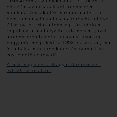
tartozó roma szülők közül a férfiak 35, a
nők 22 százalékának volt rendszeres
munkája. A szakadék mára óriási lett: a
nem roma szülőknél ez az arány 80, illetve
70 százalék. Míg a többségi társadalom
foglalkoztatási helyzete valamelyest javult
a rendszerváltás óta, a cigány lakosság
nagyjából megrekedt a 1993-as szinten, ma
ők adják a munkanélküliek és az inaktívak
egy jelentős hányadát.
A cikk megjelent a Magyar Narancs XXI.
évf. 25. számában.