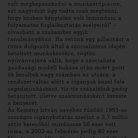
volt megkapaszkodni a munkaerőpiacon,
ezt nagyrészt úgy tudta csak megtenni,
hogy közben kénytelen volt lemondani a
folyamatos foglalkoztatás esélyeiről” –
olvasható a szakember egyik
tanulmányában. Ha vetünk egy pillantást a
roma dolgozók által a szocializmus idején
betöltött munkakörökre, rögtön
nyilvánvalóvá válik, hogy a szocialista
gazdasági modell bukása után miért pont
ők kerültek nagy számban az utcára: a
rendszerváltás előtt a cigányok közel fele
segédmunkásként, tíz-tíz százalékuk pedig
betanított, illetve szakmunkásként kereste
a kenyerét.
Az Kemény István nevéhez fűződő 1993-as
országos cigánykutatás szerint a 3,7 millió
aktív keresőből mindössze 58 ezer volt
roma, a 2003-as felmérés pedig 80 ezer