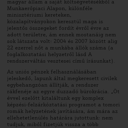
magyar állam a saját költségvetésékből a
Munkaerőpiaci Alapon, különféle
minisztériumi kereteken,
közalapítványokon keresztül maga is
jelentős összegeket fordít évről évre az
adott területre, ám ennek mostanáig nem
sok látszata volt: 2004 és 2007 között alig
22 ezerrel nőt a munkába állók száma (a
foglalkoztatási helyzetről lásd A
rendszerváltás vesztesei című írásunkat).
Az uniós pénzek felhasználásában
jeleskedő, lapunk által megkeresett civilek
egybehangzóan állítják, a rendszer
rákfenéje az egyre duzzadó bürokrácia. „Öt
évvel ezelőtt kitaláltunk egy komplex
képzési-felzárkóztatási programot a tomori
romák helyzetének javítására, ám mára az
ellehetetlenülés határára jutottunk: nem
tudjuk, miből fizetjük vissza a több