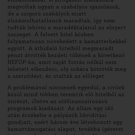
megvoltak ugyan a szabályos igazolások,
de a szigorú szabályok miatt
elszámolhatatlanok maradtak, így nem
tudták lehívni a maradéktalanul az elnyert
összeget. A felvett hitel közben
folyamatosan növekedett a kamatterhekkel
együtt. A áthidaló hitelből megmaradt
pénzt átvitték kezdeti tőkének a következő
HEFOP-ba, amit saját forrás nélkül nem
lehetett elkezdeni, oly sokára kötötték meg
a szerződést, és utalták az előleget.
A problémával nincsenek egyedül, a civilek
közül mind többen teremtik elő hitelből az
önrészt, illetve az utófinanszírozású
programok kiadásait. Az állam egy idő
után érzékelte a pályázók likviditási
gondjait, ezért három éve létrehozott egy
kamattámogatási alapot, továbbá ígéretet