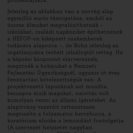
problémájukra.
Jelenleg az ablakban van a norvég alap
egymillió eurós támogatása, amiből az
összes álmukat megvalósíthatnák –
iskolákat, családi napköziket építhetnének
a HEFOP-on kiképzett szakemberek
tudására alapozva –, de Bohn jelenleg az
ingatlanjukra terhelt jelzálogtól retteg. Ha
a képzési központot elárvereznék,
megütnék a bokájukat a Nemzeti
Fejlesztési Ügynökségnél, ugyanis öt éves
fenntartási kötelezettségük van. A
projektvezető lapunknak azt mondta,
becsapva érzik magukat, naivitás volt
komolyan venni az állami ígéreteket. Az
alapítvány vezetőit rettenetesen
megviselte a folyamatos hercehurca, a
kuratórium elnöke a lemondást fontolgatja.
(A szervezet helyzetét nagyban