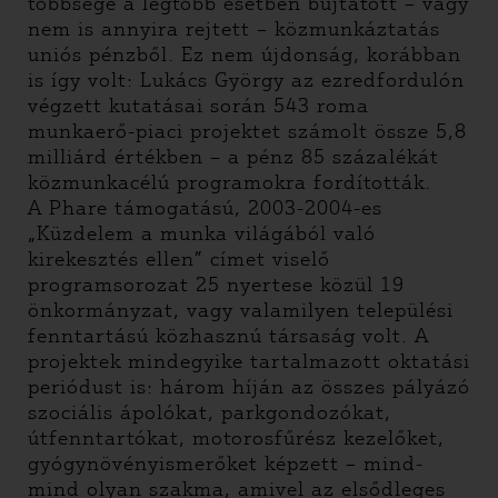
többsége a legtöbb esetben bújtatott – vagy
nem is annyira rejtett – közmunkáztatás
uniós pénzből. Ez nem újdonság, korábban
is így volt: Lukács György az ezredfordulón
végzett kutatásai során 543 roma
munkaerő-piaci projektet számolt össze 5,8
milliárd értékben – a pénz 85 százalékát
közmunkacélú programokra fordították.
A Phare támogatású, 2003-2004-es
„Küzdelem a munka világából való
kirekesztés ellen” címet viselő
programsorozat 25 nyertese közül 19
önkormányzat, vagy valamilyen települési
fenntartású közhasznú társaság volt. A
projektek mindegyike tartalmazott oktatási
periódust is: három híján az összes pályázó
szociális ápolókat, parkgondozókat,
útfenntartókat, motorosfűrész kezelőket,
gyógynövényismerőket képzett – mind-
mind olyan szakma, amivel az elsődleges