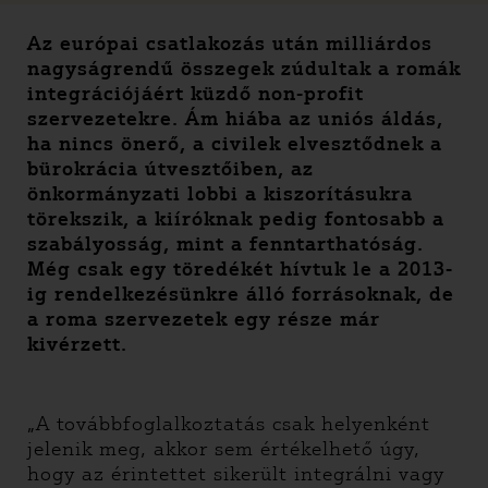
Az európai csatlakozás után milliárdos
nagyságrendű összegek zúdultak a romák
integrációjáért küzdő non-profit
szervezetekre. Ám hiába az uniós áldás,
ha nincs önerő, a civilek elvesztődnek a
bürokrácia útvesztőiben, az
önkormányzati lobbi a kiszorításukra
törekszik, a kiíróknak pedig fontosabb a
szabályosság, mint a fenntarthatóság.
Még csak egy töredékét hívtuk le a 2013-
ig rendelkezésünkre álló forrásoknak, de
a roma szervezetek egy része már
kivérzett.
„A továbbfoglalkoztatás csak helyenként
jelenik meg, akkor sem értékelhető úgy,
hogy az érintettet sikerült integrálni vagy