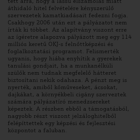
tett arra, hogy a lassú elszámolás miatt
áthidaló hitel felvételére kényszerülő
szervezetek kamatkiadásait fedezni fogja.
Csakhogy 2006 után ezt a pályázatot nem
írták ki többet. Az alapítvány viszont erre
az ígéretre alapozva pályázott meg egy 114
milliós keretű OKJ-s felnőttképzési és
foglalkoztatási programot. Felismerték
ugyanis, hogy hiába enyhítik a gyerekek
tanulási gondjait, ha a munkanélküli
szülők nem tudnak megfelelő hátteret
biztosítani nekik odahaza. A pénzt meg is
nyerték, amiből kőműveseket, ácsokat,
dajkákat, a környékbeli cigány szerveztek
számára pályázatíró menedzsereket
képeztek. A részben ebből a támogatásból,
nagyobb részt viszont jelzáloghitelből
felépíttettek egy képzési és fejlesztési
központot a faluban.