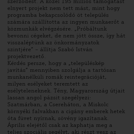
szerződést. A közel 195 milliós támogatást
elnyert projekt nem tett mást, mint hogy
programba bekapcsolódó öt település
számára szállította az ingyen munkaerőt a
közmunkák elvégzésére. „Próbáltunk
bevonni cégeket, de nem jött össze, így hát
visszaléptünk az önkormányzatok
szintjére” – állítja Szabó István
projektvezető.
Kérdés persze, hogy a „településkép
javítás” mennyiben szolgálja a tartósan
munkanélküli romák reintegrációját,
milyen esélyeket teremtett az
esélyteleneknek. Tény, Magyarország útjait
lassan angol pázsit szegélyezi:
Szatmárban, a Csereháton, a Miskolc
környéki falvakban a cigány emberek hetek
óta füvet nyírnak, sövény igazítanak.
Április elejétől csak az kaphatja meg a
teljes szociális segélyt, aki részt vesz az