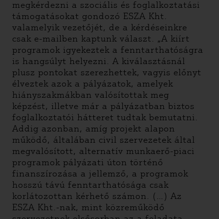
megkérdezni a szociális és foglalkoztatási
támogatásokat gondozó ESZA Kht.
valamelyik vezetőjét, de a kérdéseinkre
csak e-mailben kaptunk választ. „A kiírt
programok igyekeztek a fenntarthatóságra
is hangsúlyt helyezni. A kiválasztásnál
plusz pontokat szerezhettek, vagyis előnyt
élveztek azok a pályázatok, amelyek
hiányszakmákban valósítottak meg
képzést, illetve már a pályázatban biztos
foglalkoztatói hátteret tudtak bemutatni.
Addig azonban, amíg projekt alapon
működő, általában civil szervezetek által
megvalósított, alternatív munkaerő-piaci
programok pályázati úton történő
finanszírozása a jellemző, a programok
hosszú távú fenntarthatósága csak
korlátozottan kérhető számon. (…) Az
ESZA Kht.-nak, mint közreműködő
szervezetnek elsősorban az a feladata,