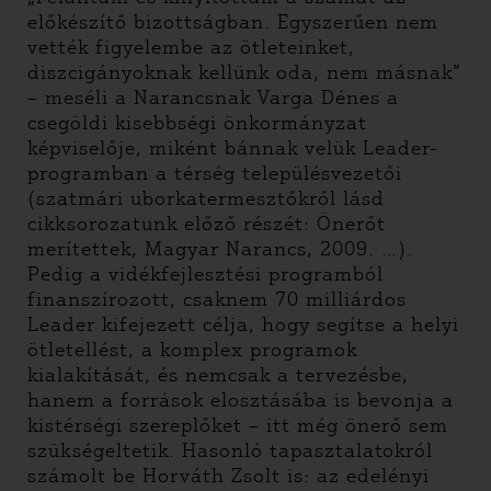
előkészítő bizottságban. Egyszerűen nem
vették figyelembe az ötleteinket,
diszcigányoknak kellünk oda, nem másnak”
– meséli a Narancsnak Varga Dénes a
csegöldi kisebbségi önkormányzat
képviselője, miként bánnak velük Leader-
programban a térség településvezetői
(szatmári uborkatermesztőkről lásd
cikksorozatunk előző részét: Önerőt
merítettek, Magyar Narancs, 2009. …).
Pedig a vidékfejlesztési programból
finanszírozott, csaknem 70 milliárdos
Leader kifejezett célja, hogy segítse a helyi
ötletellést, a komplex programok
kialakítását, és nemcsak a tervezésbe,
hanem a források elosztásába is bevonja a
kistérségi szereplőket – itt még önerő sem
szükségeltetik. Hasonló tapasztalatokról
számolt be Horváth Zsolt is: az edelényi