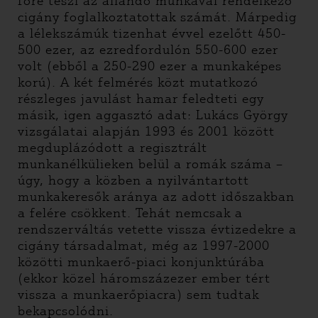
főre teszi az állandó munkával rendelkező
cigány foglalkoztatottak számát. Márpedig
a lélekszámúk tizenhat évvel ezelőtt 450-
500 ezer, az ezredfordulón 550-600 ezer
volt (ebből a 250-290 ezer a munkaképes
korú). A két felmérés közt mutatkozó
részleges javulást hamar feledteti egy
másik, igen aggasztó adat: Lukács György
vizsgálatai alapján 1993 és 2001 között
megduplázódott a regisztrált
munkanélkülieken belül a romák száma –
úgy, hogy a közben a nyilvántartott
munkakeresők aránya az adott időszakban
a felére csökkent. Tehát nemcsak a
rendszerváltás vetette vissza évtizedekre a
cigány társadalmat, még az 1997-2000
közötti munkaerő-piaci konjunktúrába
(ekkor közel háromszázezer ember tért
vissza a munkaerőpiacra) sem tudtak
bekapcsolódni.