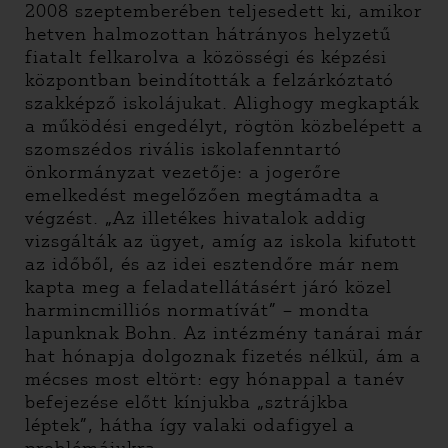
2008 szeptemberében teljesedett ki, amikor
hetven halmozottan hátrányos helyzetű
fiatalt felkarolva a közösségi és képzési
központban beindították a felzárkóztató
szakképző iskolájukat. Alighogy megkapták
a működési engedélyt, rögtön közbelépett a
szomszédos rivális iskolafenntartó
önkormányzat vezetője: a jogerőre
emelkedést megelőzően megtámadta a
végzést. „Az illetékes hivatalok addig
vizsgálták az ügyet, amíg az iskola kifutott
az időből, és az idei esztendőre már nem
kapta meg a feladatellátásért járó közel
harmincmilliós normatívát” – mondta
lapunknak Bohn. Az intézmény tanárai már
hat hónapja dolgoznak fizetés nélkül, ám a
mécses most eltört: egy hónappal a tanév
befejezése előtt kínjukba „sztrájkba
léptek”, hátha így valaki odafigyel a