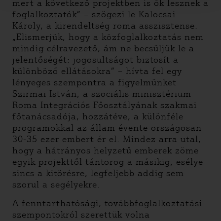
mert a következő projektben is ők lesznek a
foglalkoztatók” – szögezi le Kalocsai
Károly, a kirendeltség roma asszisztense.
„Elismerjük, hogy a közfoglalkoztatás nem
mindig célravezető, ám ne becsüljük le a
jelentőségét: jogosultságot biztosít a
különböző ellátásokra” – hívta fel egy
lényeges szempontra a figyelmünket
Szirmai István, a szociális minisztérium
Roma Integrációs Főosztályának szakmai
főtanácsadója, hozzátéve, a különféle
programokkal az állam évente országosan
30-35 ezer embert ér el. Mindez arra utal,
hogy a hátrányos helyzetű emberek zöme
egyik projekttől tántorog a másikig, esélye
sincs a kitörésre, legfeljebb addig sem
szorul a segélyekre.
A fenntarthatósági, továbbfoglalkoztatási
szempontokról szerettük volna