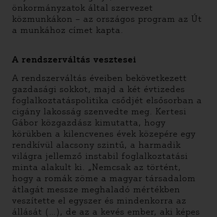
önkormányzatok által szervezet
közmunkákon – az országos program az Út
a munkához címet kapta.
A rendszerváltás vesztesei
A rendszerváltás éveiben bekövetkezett
gazdasági sokkot, majd a két évtizedes
foglalkoztatáspolitika csődjét elsősorban a
cigány lakosság szenvedte meg. Kertesi
Gábor közgazdász kimutatta, hogy
körükben a kilencvenes évek közepére egy
rendkívül alacsony szintű, a harmadik
világra jellemző instabil foglalkoztatási
minta alakult ki. „Nemcsak az történt,
hogy a romák zöme a magyar társadalom
átlagát messze meghaladó mértékben
veszítette el egyszer és mindenkorra az
állását (…), de az a kevés ember, aki képes