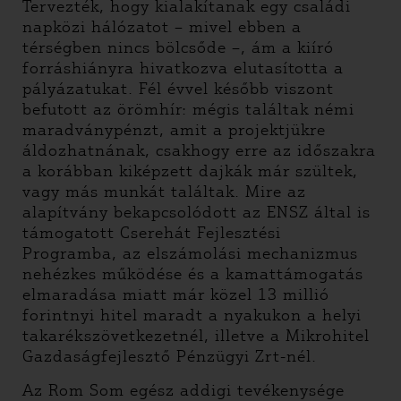
Tervezték, hogy kialakítanak egy családi
napközi hálózatot – mivel ebben a
térségben nincs bölcsőde –, ám a kiíró
forráshiányra hivatkozva elutasította a
pályázatukat. Fél évvel később viszont
befutott az örömhír: mégis találtak némi
maradványpénzt, amit a projektjükre
áldozhatnának, csakhogy erre az időszakra
a korábban kiképzett dajkák már szültek,
vagy más munkát találtak. Mire az
alapítvány bekapcsolódott az ENSZ által is
támogatott Cserehát Fejlesztési
Programba, az elszámolási mechanizmus
nehézkes működése és a kamattámogatás
elmaradása miatt már közel 13 millió
forintnyi hitel maradt a nyakukon a helyi
takarékszövetkezetnél, illetve a Mikrohitel
Gazdaságfejlesztő Pénzügyi Zrt-nél.
Az Rom Som egész addigi tevékenysége