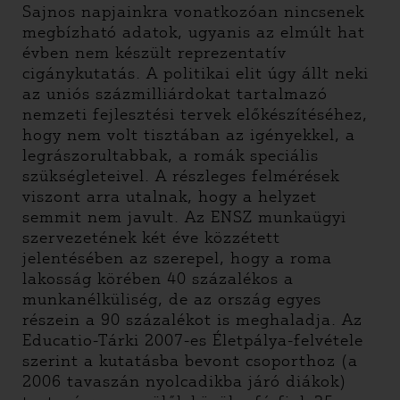
Sajnos napjainkra vonatkozóan nincsenek
megbízható adatok, ugyanis az elmúlt hat
évben nem készült reprezentatív
cigánykutatás. A politikai elit úgy állt neki
az uniós százmilliárdokat tartalmazó
nemzeti fejlesztési tervek előkészítéséhez,
hogy nem volt tisztában az igényekkel, a
legrászorultabbak, a romák speciális
szükségleteivel. A részleges felmérések
viszont arra utalnak, hogy a helyzet
semmit nem javult. Az ENSZ munkaügyi
szervezetének két éve közzétett
jelentésében az szerepel, hogy a roma
lakosság körében 40 százalékos a
munkanélküliség, de az ország egyes
részein a 90 százalékot is meghaladja. Az
Educatio-Tárki 2007-es Életpálya-felvétele
szerint a kutatásba bevont csoporthoz (a
2006 tavaszán nyolcadikba járó diákok)