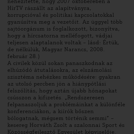
nehezítette, hogy 2007 októberében a
HírTV rászállt az alapítványra,
korrupcióval és politikai kapcsolatokkal
gyanúsítva meg a vezetőit. Az üggyel több
sajtóorgánum is foglalkozott, bizonyítva,
hogy a hírcsatorna melléfogott, vádjai
teljesen alaptalanok voltak – lásd: Értük,
de nélkülük, Magyar Narancs, 2008.
február 28.)
A civilek közül sokan panaszkodnak az
elhúzódó átutalásokra, az elszámolási
szisztéma nehézkes működésére: gyakran
az utolsó percben jön a hiánypótlási
felszólítás, hogy aztán újabb hónapokat
csússzon a kifizetés. „Rendszeresen
felpanaszoljuk a problémáinkat a különféle
konferenciákon, a kiírók bőszen
bólogatnak, mégsem történik semmi” –
kesereg Horváth Zsolt a szalonnai Sport és
Közösségfejlesztő Egyesület képviselője.