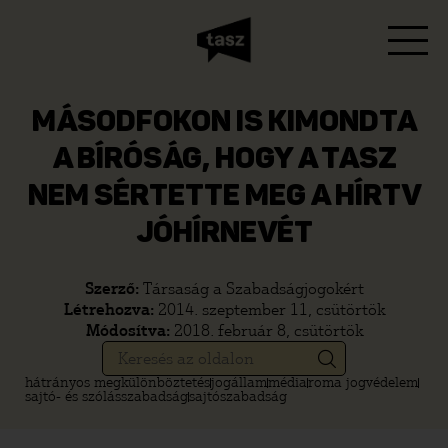
MÁSODFOKON IS KIMONDTA
A BÍRÓSÁG, HOGY A TASZ
NEM SÉRTETTE MEG A HÍRTV
JÓHÍRNEVÉT
Szerző:
Társaság a Szabadságjogokért
Létrehozva:
2014. szeptember 11, csütörtök
Módosítva:
2018. február 8, csütörtök
hátrányos megkülönböztetés
jogállam
média
roma jogvédelem
sajtó- és szólásszabadság
sajtószabadság