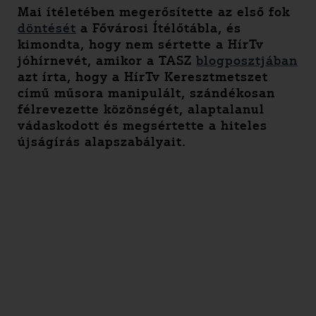
Mai ítéletében megerősítette az első fok
döntését
a Fővárosi Ítélőtábla, és
kimondta, hogy nem sértette a HírTv
jóhírnevét, amikor a TASZ
blogposztjában
azt írta, hogy a HírTv Keresztmetszet
című műsora manipulált, szándékosan
félrevezette közönségét, alaptalanul
vádaskodott és megsértette a hiteles
újságírás alapszabályait.