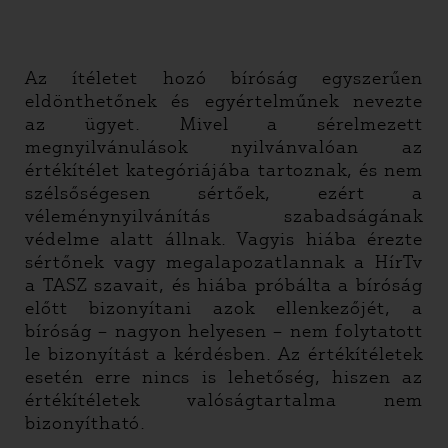
Az ítéletet hozó bíróság egyszerűen
eldönthetőnek és egyértelműnek nevezte
az ügyet. Mivel a sérelmezett
megnyilvánulások nyilvánvalóan az
értékítélet kategóriájába tartoznak, és nem
szélsőségesen sértőek, ezért a
véleménynyilvánítás szabadságának
védelme alatt állnak. Vagyis hiába érezte
sértőnek vagy megalapozatlannak a HírTv
a TASZ szavait, és hiába próbálta a bíróság
előtt bizonyítani azok ellenkezőjét, a
bíróság – nagyon helyesen – nem folytatott
le bizonyítást a kérdésben. Az értékítéletek
esetén erre nincs is lehetőség, hiszen az
értékítéletek valóságtartalma nem
bizonyítható.