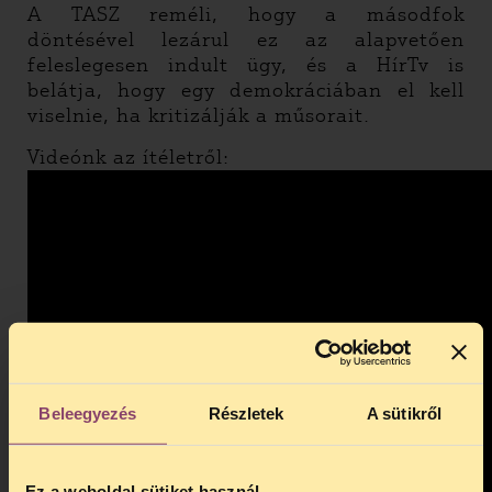
A TASZ reméli, hogy a másodfok
döntésével lezárul ez az alapvetően
feleslegesen indult ügy, és a HírTv is
belátja, hogy egy demokráciában el kell
viselnie, ha kritizálják a műsorait.
Videónk az ítéletről:
Beleegyezés
Részletek
A sütikről
Ez a weboldal sütiket használ