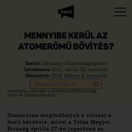
MENNYIBE KERÜL AZ
ATOMERŐMŰ BŐVÍTÉS?
Szerző:
Társaság a Szabadságjogokért
Létrehozva:
2011. április 28, csütörtök
Módosítva:
2018. február 8, csütörtök
aktivizmus, részvétel a közéletben
átláthatóság
sajtó- és szólásszabadság
Hamarosan megtudhatjuk a választ a
fenti kérdésre, mivel a Tolna Megyei
Bíróság április 27-én jogerősen az