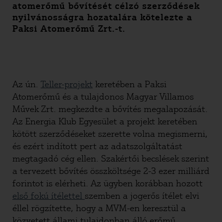
atomerőmű bővítését célzó szerződések
nyilvánosságra hozatalára kötelezte a
Paksi Atomerőmű Zrt.-t.
Az ún.
Teller-projekt
keretében a Paksi
Atomerőmű és a tulajdonos Magyar Villamos
Művek Zrt. megkezdte a bővítés megalapozását.
Az Energia Klub Egyesület a projekt keretében
kötött szerződéseket szerette volna megismerni,
és ezért indított pert az adatszolgáltatást
megtagadó cég ellen. Szakértői becslések szerint
a tervezett bővítés összköltsége 2-3 ezer milliárd
forintot is elérheti. Az ügyben korábban hozott
első fokú ítélettel
szemben a jogerős ítélet elvi
éllel rögzítette, hogy a MVM-en keresztül a
közvetett állami tulajdonban álló erőmű