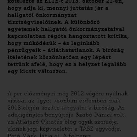
kötelezte az ELTE-t 2013. október 21-én,
hogy adja ki, mennyi juttatás jár a
hallgatói önkormányzat
tisztségviselőinek. A különböző
egyetemek hallgatói önkormányzataival
kapcsolatban régóta hangoztatott kritika,
hogy működésük – és leginkább
pénzügyeik – átláthatatlanok. A bíróság
ítéletének köszönhetően egy lépést
tettünk afelé, hogy ez a helyzet legalább
egy kicsit változzon.
A per előzményei még 2012 végére nyúlnak
vissza, az ügyet azonban érdemben csak
2013 elején kezdte
tárgyalni
a bíróság. Az
adatigénylés benyújtója Szabó Dániel volt,
az Átlátszó Oktatás blog egyik szerzője,
akinek jogi képviseletét a TASZ ügyvédje,
Pető Márk, látja el. A felperes