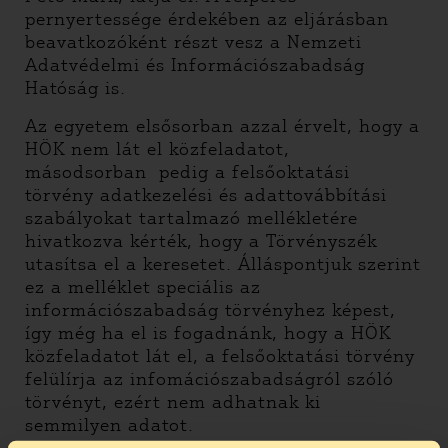
pernyertessége érdekében az eljárásban
beavatkozóként részt vesz a Nemzeti
Adatvédelmi és Információszabadság
Hatóság is.
Az egyetem elsősorban azzal érvelt, hogy a
HÖK nem lát el közfeladatot,
másodsorban pedig a felsőoktatási
törvény adatkezelési és adattovábbítási
szabályokat tartalmazó mellékletére
hivatkozva kérték, hogy a Törvényszék
utasítsa el a keresetet. Álláspontjuk szerint
ez a melléklet speciális az
információszabadság törvényhez képest,
így még ha el is fogadnánk, hogy a HÖK
közfeladatot lát el, a felsőoktatási törvény
felülírja az infomációszabadságról szóló
törvényt, ezért nem adhatnak ki
semmilyen adatot.