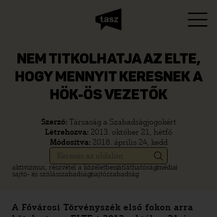
NEM TITKOLHATJA AZ ELTE,
HOGY MENNYIT KERESNEK A
HÖK-ÖS VEZETŐK
Szerző:
Társaság a Szabadságjogokért
Létrehozva:
2013. október 21, hétfő
Módosítva:
2018. április 24, kedd
aktivizmus, részvétel a közéletben
átláthatóság
média
sajtó- és szólásszabadság
sajtószabadság
A Fővárosi Törvényszék első fokon arra