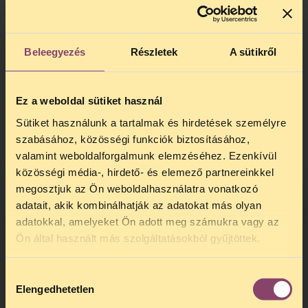
A szóbeli ítélet azonban megállapítja, hogy
az ELTE perbeli védekezése ellenére a
hallgatói önkormányzat ellát közfeladatot,
Beleegyezés
Részletek
A sütikről
működése közpénzből biztosított és így a
tisztségviselőknek járó juttatások
közérdekből nyilvános adatnak
Ez a weboldal sütiket használ
minősülnek. A TASZ álláspontja szerint ez
volt az egyetlen jogilag alátámasztható
Sütiket használunk a tartalmak és hirdetések személyre
következtetés, akárcsak az
állami cégek
szabásához, közösségi funkciók biztosításához,
vezetőinek fizetése
esetében.
valamint weboldalforgalmunk elemzéséhez. Ezenkívül
közösségi média-, hirdető- és elemező partnereinkkel
Többek között a HÖK elnöke, az
megosztjuk az Ön weboldalhasználatra vonatkozó
elnökhelyettesek, a kari lap (Jurátus)
adatait, akik kombinálhatják az adatokat más olyan
főszerkesztője egyértelműen munkát végez,
adatokkal, amelyeket Ön adott meg számukra vagy az
a tisztsége betöltésével összefüggésben
TELEFONOS JOGSEGÉLY
Ön által használt más szolgáltatásokból gyűjtöttek.
fizetést kap, akármilyen ösztöndíjnak,
SZÜNET!
juttatásnak nevezzük is azt. Márpedig ezt
a fizetést közpénzből kapják, így nem
Hozzájárulás
Kedves érdeklődő, Tájékoztatjuk,
titkolható ennek összege sem.
Elengedhetetlen
kiválasztása
hogy
telefonos jogsegélyünk július 27 és