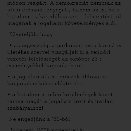
módon reagált. A demokráciát nemcsak az
utcai erőszak fenyegeti, hanem az is, ha a
hatalom – akár időlegesen – felmentést ad
magának a jogállami követelmények alól.
Követeljük, hogy
• az ügyészség, a parlament és a kormány
illetékes szervei vizsgálják ki a rendőri
vezetés felelősségét az október 23-i
eseményekkel kapcsolatban;
• a jogtalan állami erőszak áldozatai
kapjanak erkölcsi elégtételt;
• a hatalom minden körülmények között
tartsa magát a jogállam írott és íratlan
szabályaihoz!
Ne engedjünk a ’89-ből!
Budapest, 2006.november 4.