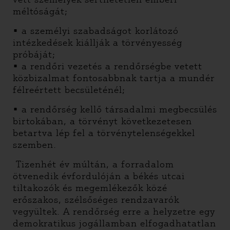
méltóságát;
• a személyi szabadságot korlátozó
intézkedések kiállják a törvényesség
próbáját;
• a rendőri vezetés a rendőrségbe vetett
közbizalmat fontosabbnak tartja a mundér
félreértett becsületénél;
• a rendőrség kellő társadalmi megbecsülés
birtokában, a törvényt következetesen
betartva lép fel a törvénytelenségekkel
szemben.
Tizenhét év múltán, a forradalom
ötvenedik évfordulóján a békés utcai
tiltakozók és megemlékezők közé
erőszakos, szélsőséges rendzavarók
vegyültek. A rendőrség erre a helyzetre egy
demokratikus jogállamban elfogadhatatlan