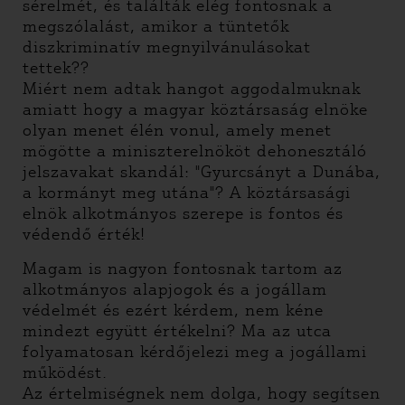
sérelmét, és találták elég fontosnak a
megszólalást, amikor a tüntetők
diszkriminatív megnyilvánulásokat
tettek??
Miért nem adtak hangot aggodalmuknak
amiatt hogy a magyar köztársaság elnöke
olyan menet élén vonul, amely menet
mögötte a miniszterelnököt dehonesztáló
jelszavakat skandál: "Gyurcsányt a Dunába,
a kormányt meg utána"? A köztársasági
elnök alkotmányos szerepe is fontos és
védendő érték!
Magam is nagyon fontosnak tartom az
alkotmányos alapjogok és a jogállam
védelmét és ezért kérdem, nem kéne
mindezt együtt értékelni? Ma az utca
folyamatosan kérdőjelezi meg a jogállami
működést.
Az értelmiségnek nem dolga, hogy segítsen