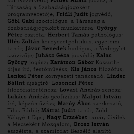
környezetvédő;
Földes Ádám
jogász, a
Társaság a Szabadságjogokért
programvezetője;
Fridli Judit
jogvédő;
Gőbl Gabi
szociológus, a Társaság a
Szabadságjogokért munkatársa;
György
Péter
esztéta;
Herbert Tamás
pathológus;
Illés Zoltán
környezetpolitikus, egyetemi
tanár;
Jávor Benedek
biológus, a Védegylet
szóvivője;
Juhász Géza
jogvédő;
Kalas
György
jogász;
Karátson Gábor
Kossuth-
díjas író, festőművész;
Kis János
filozófus;
Lenkei Péter
környezeti tanácsadó;
Linder
Bálint
újságíró;
Losonczi Péter
filozófiatörténész;
Lovasi András
zenész;
Lukács András
geofizikus;
Malgot István
író, képzőművész;
Maróy Ákos
szerkesztő,
Tilos Rádió;
Mátrai Judit
tanár, Zöld
Völgyért Egy.;
Nagy Erzsébet
tanár, Civilek
a Mecsekért Mozgalom;
Orosz István
esszéista, a szamizdat Beszélő alapító