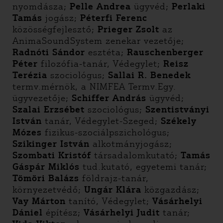
nyomdásza;
Pelle Andrea
ügyvéd;
Perlaki
Tamás
jogász;
Péterfi Ferenc
közösségfejlesztő;
Prieger Zsolt
az
AnimaSoundSystem zenekar vezetője;
Radnóti Sándor
esztéta;
Rauschenberger
Péter
filozófia-tanár, Védegylet;
Reisz
Terézia
szociológus;
Sallai R. Benedek
termv.mérnök, a NIMFEA Termv.Egy.
ügyvezetője;
Schiffer András
ügyvéd;
Szalai Erzsébet
szociológus;
Szentistványi
István
tanár, Védegylet-Szeged;
Székely
Mózes
fizikus-szociálpszichológus;
Szikinger István
alkotmányjogász;
Szombati Kristóf
társadalomkutató;
Tamás
Gáspár
Miklós
tud.kutató, egyetemi tanár;
Tömöri Balázs
földrajz-tanár,
környezetvédő;
Ungár Klára
közgazdász;
Vay Márton
tanító, Védegylet;
Vásárhelyi
Dániel
építész;
Vásárhelyi Judit
tanár;