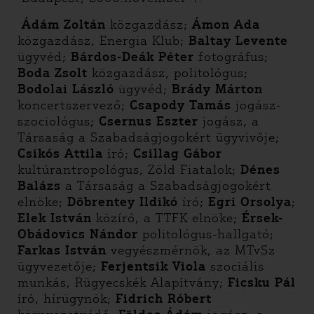
Ádám Zoltán
közgazdász;
Ámon Ada
közgazdász, Energia Klub;
Baltay Levente
ügyvéd;
Bárdos-Deák Péter
fotográfus;
Boda Zsolt
közgazdász, politológus;
Bodolai László
ügyvéd;
Brády Márton
koncertszervező;
Csapody Tamás
jogász-
szociológus;
Csernus Eszter
jogász, a
Társaság a Szabadságjogokért ügyvivője;
Csikós Attila
író;
Csillag Gábor
kultúrantropológus, Zöld Fiatalok;
Dénes
Balázs
a Társaság a Szabadságjogokért
elnöke;
Döbrentey Ildikó
író;
Egri Orsolya
;
Elek István
közíró, a TTFK elnöke;
Érsek-
Obádovics Nándor
politológus-hallgató;
Farkas István
vegyészmérnök, az MTvSz
ügyvezetője;
Ferjentsik Viola
szociális
munkás, Rügyecskék Alapítvány;
Ficsku Pál
író, hírügynök;
Fidrich Róbert