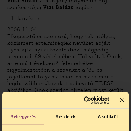
Vida Viktor
a hungary.indymedia.org
szerkesztője;
Vizi Balázs
jogász
1. karakter
2006-11-04
Elképesztő és szomorú, hogy tekintélyes,
közismert értelmiségiek nevüket adják
ilyesfajta nyilatkozatokhoz, mégpedig
úgymond '89 védelmében. Hol voltak Önök,
az elmúlt években? Felemelték-e
figyelmeztetően a szavukat a '89-es
jogállamot folyamatosan és mára már a
legdurvább eszközöket is bevető FIDESZ
akcióikor. Önök szerint hirtelen most került
veszélybe '89? És senki, semmi más, csak a
magyar rendőrség fenyegeti itt '89-et?
Egyéb problémát nem is érzékelnek?
Beleegyezés
Részletek
A sütikről
Ez a mai politikai helyzet legfontosabb
kérdése, amit Önök felvetnek? Félretehető