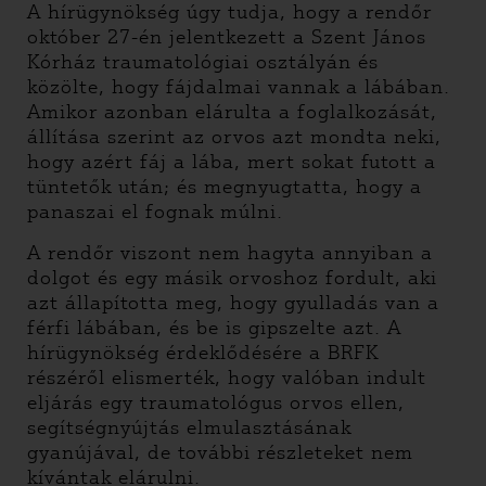
A hírügynökség úgy tudja, hogy a rendőr
október 27-én jelentkezett a Szent János
Kórház traumatológiai osztályán és
közölte, hogy fájdalmai vannak a lábában.
Amikor azonban elárulta a foglalkozását,
állítása szerint az orvos azt mondta neki,
hogy azért fáj a lába, mert sokat futott a
tüntetők után; és megnyugtatta, hogy a
panaszai el fognak múlni.
A rendőr viszont nem hagyta annyiban a
dolgot és egy másik orvoshoz fordult, aki
azt állapította meg, hogy gyulladás van a
férfi lábában, és be is gipszelte azt. A
hírügynökség érdeklődésére a BRFK
részéről elismerték, hogy valóban indult
eljárás egy traumatológus orvos ellen,
segítségnyújtás elmulasztásának
gyanújával, de további részleteket nem
kívántak elárulni.