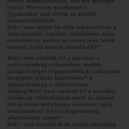
felelős megnyilvánulás, ami ezt kétségbe
vonta? Mert nem emlékszem.)
Ugyanakkor nem értem az aláírók
helyzetértékelését.
Miért nem léptek fel ilyen határozottan a
demokratikus jogállam védelmében azon
esetekben is, amikor az utcán jelen lévők
részéről érték komoly támadások??
Miért nem emelték fel a szavukat a
sajtószabadság védelmében, amikor
újságírok képét függesztették ki oszlopokra
fenyegető aláírás kiséretében? A
sajtószabadság is alkotmányos
alapjog!Miért nem emelték fel a szavukat,
amikor az itélkező bírák nevét és adatait
tették közzé szélsőséges nézeteket valló
netoldalakon? A bírói függetlenség
alkotmányos alapelv!
Miért nem érzékelték az emberi méltóság