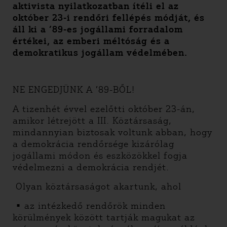
aktivista nyilatkozatban ítéli el az
október 23-i rendőri fellépés módját, és
áll ki a ’89-es jogállami forradalom
értékei, az emberi méltóság és a
demokratikus jogállam védelmében.
NE ENGEDJÜNK A ’89-BŐL!
A tizenhét évvel ezelőtti október 23-án,
amikor létrejött a III. Köztársaság,
mindannyian biztosak voltunk abban, hogy
a demokrácia rendőrsége kizárólag
jogállami módon és eszközökkel fogja
védelmezni a demokrácia rendjét.
Olyan köztársaságot akartunk, ahol
• az intézkedő rendőrök minden
körülmények között tartják magukat az