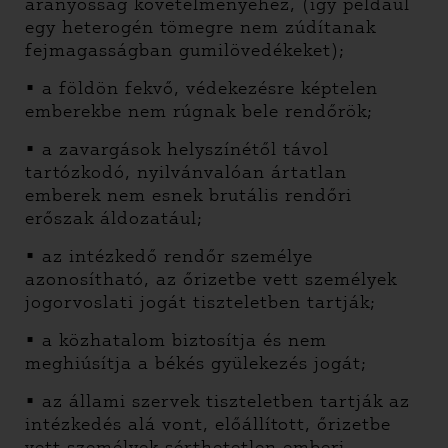
arányosság követelményéhez, (így például
egy heterogén tömegre nem zúdítanak
fejmagasságban gumilövedékeket);
• a földön fekvő, védekezésre képtelen
emberekbe nem rúgnak bele rendőrök;
• a zavargások helyszínétől távol
tartózkodó, nyilvánvalóan ártatlan
emberek nem esnek brutális rendőri
erőszak áldozatául;
• az intézkedő rendőr személye
azonosítható, az őrizetbe vett személyek
jogorvoslati jogát tiszteletben tartják;
• a közhatalom biztosítja és nem
meghiúsítja a békés gyülekezés jogát;
• az állami szervek tiszteletben tartják az
intézkedés alá vont, előállított, őrizetbe
vett személyek sérthetetlen emberi