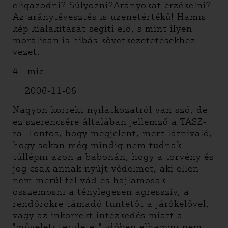
eligazodni? Súlyozni?Arányokat érzékelni?
Az aránytévesztés is üzenetértékű! Hamis
kép kialakítását segíti elő, s mint ilyen
morálisan is hibás következetetésekhez
vezet.
4. mic
2006-11-06
Nagyon korrekt nyilatkozatról van szó, de
ez szerencsére általában jellemző a TASZ-
ra. Fontos, hogy megjelent, mert látnivaló,
hogy sokan még mindig nem tudnak
túllépni azon a babonán, hogy a törvény és
jog csak annak nyújt védelmet, aki ellen
nem merül fel vád és hajlamosak
összemosni a ténylegesen agresszív, a
rendőrökre támadó tüntetőt a járókelővel,
vagy az inkorrekt intézkedés miatt a
"műveleti területet" időben elhagyni nem