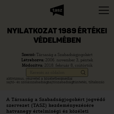
NYILATKOZAT 1989 ÉRTÉKEI
VÉDELMÉBEN
Szerző:
Társaság a Szabadságjogokért
Létrehozva:
2006. november 3, péntek
Módosítva:
2018. február 8, csütörtök
aktivizmus, részvétel a közéletben
média
sajtó- és szólásszabadság
sajtószabadság
tüntetés, tiltakozás
A Társaság a Szabadságjogokért jogvédő
szervezet (TASZ) kezdeményezésére
hatvanegy értelmiségi és közéleti