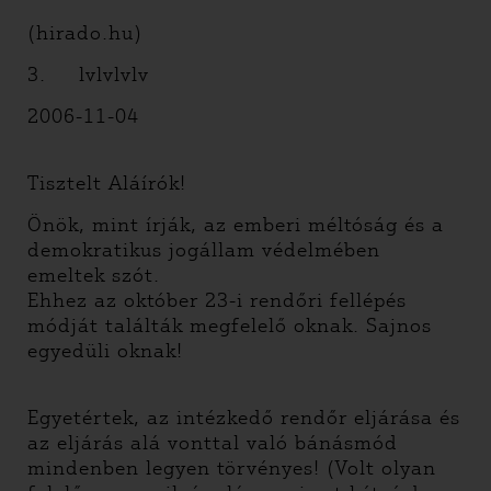
(hirado.hu)
3. lvlvlvlv
2006-11-04
Tisztelt Aláírók!
Önök, mint írják, az emberi méltóság és a
demokratikus jogállam védelmében
emeltek szót.
Ehhez az október 23-i rendőri fellépés
módját találták megfelelő oknak. Sajnos
egyedüli oknak!
Egyetértek, az intézkedő rendőr eljárása és
az eljárás alá vonttal való bánásmód
mindenben legyen törvényes! (Volt olyan