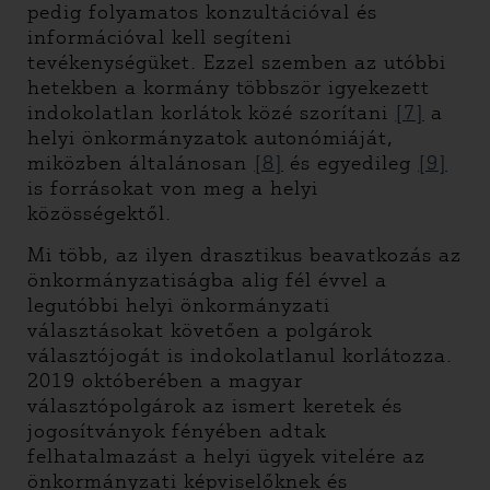
pedig folyamatos konzultációval és
információval kell segíteni
tevékenységüket. Ezzel szemben az utóbbi
hetekben a kormány többször igyekezett
indokolatlan korlátok közé szorítani
[7]
a
helyi önkormányzatok autonómiáját,
miközben általánosan
[8]
és egyedileg
[9]
is forrásokat von meg a helyi
közösségektől.
Mi több, az ilyen drasztikus beavatkozás az
önkormányzatiságba alig fél évvel a
legutóbbi helyi önkormányzati
választásokat követően a polgárok
választójogát is indokolatlanul korlátozza.
2019 októberében a magyar
választópolgárok az ismert keretek és
jogosítványok fényében adtak
felhatalmazást a helyi ügyek vitelére az
önkormányzati képviselőknek és