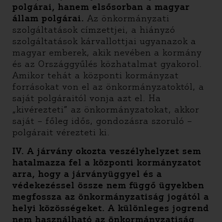
polgárai, hanem elsősorban a magyar
állam polgárai.
Az önkormányzati
szolgáltatások címzettjei, a hiányzó
szolgáltatások kárvallottjai ugyanazok a
magyar emberek, akik nevében a kormány
és az Országgyűlés közhatalmat gyakorol.
Amikor tehát a központi kormányzat
forrásokat von el az önkormányzatoktól, a
saját polgáraitól vonja azt el. Ha
„kivérezteti” az önkormányzatokat, akkor
saját – főleg idős, gondozásra szoruló –
polgárait vérezteti ki.
IV.
A járvány okozta veszélyhelyzet sem
hatalmazza fel a központi kormányzatot
arra, hogy a járványüggyel és a
védekezéssel össze nem függő ügyekben
megfossza az önkormányzatiság jogától a
helyi közösségeket. A különleges jogrend
nem használható az önkormányzatiság