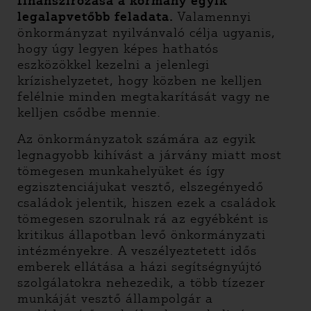
finanszírozása a kormány egyik
legalapvetőbb feladata.
Valamennyi
önkormányzat nyilvánvaló célja ugyanis,
hogy úgy legyen képes hathatós
eszközökkel kezelni a jelenlegi
krízishelyzetet, hogy közben ne kelljen
felélnie minden megtakarítását vagy ne
kelljen csődbe mennie.
Az önkormányzatok számára az egyik
legnagyobb kihívást a járvány miatt most
tömegesen munkahelyüket és így
egzisztenciájukat vesztő, elszegényedő
családok jelentik, hiszen ezek a családok
tömegesen szorulnak rá az egyébként is
kritikus állapotban levő önkormányzati
intézményekre. A veszélyeztetett idős
emberek ellátása a házi segítségnyújtó
szolgálatokra nehezedik, a több tízezer
munkáját vesztő állampolgár a