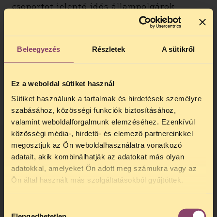
csoportot jelentő idős állampolgárok
ellátását elsősorban a
házi segítségnyújtó
szolgálat
lenne hivatott biztosítani. A házi
segítségnyújtás az utóbbi években készült
Beleegyezés
Részletek
A sütikről
felmérések szerint a rászorulók tizedét sem
érte el, összesen csak 95 ezer főt tudtak
ellátni.
[5]
Ennek oka, hogy az állami
finanszírozás 2013-ban lecsökkent, azóta
Ez a weboldal sütiket használ
stagnál. Ugyanígy hiányzik az
Sütiket használunk a tartalmak és hirdetések személyre
egészségügyi és a gyermekvédelmi,
szabásához, közösségi funkciók biztosításához,
családgondozói alapszolgáltatásokat
valamint weboldalforgalmunk elemzéséhez. Ezenkívül
biztosító kapacitás is, az ország jelentős
közösségi média-, hirdető- és elemező partnereinkkel
területén hiányoznak évek óta a
megosztjuk az Ön weboldalhasználatra vonatkozó
háziorvosok, a családgondozók, és a
adatait, akik kombinálhatják az adatokat más olyan
rászorulókat támogatni képes intézmények
adatokkal, amelyeket Ön adott meg számukra vagy az
(családok átmeneti otthonai,
TELEFONOS JOGSEGÉLY
Ön által használt más szolgáltatásokból gyűjtöttek.
krízisotthonok, védett házak,
SZÜNET!
anyaotthonok, stb.).
Hozzájárulás
Kedves érdeklődő, Tájékoztatjuk,
A Pesti úti idősek otthona példája
Elengedhetetlen