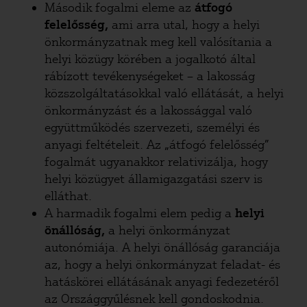
Második fogalmi eleme az
átfogó
felelősség,
ami arra utal, hogy a helyi
önkormányzatnak meg kell valósítania a
helyi közügy körében a jogalkotó által
rábízott tevékenységeket – a lakosság
közszolgáltatásokkal való ellátását, a helyi
önkormányzást és a lakossággal való
együttműködés szervezeti, személyi és
anyagi feltételeit. Az „átfogó felelősség”
fogalmát ugyanakkor relativizálja, hogy
helyi közügyet államigazgatási szerv is
elláthat.
A harmadik fogalmi elem pedig a
helyi
önállóság,
a helyi önkormányzat
autonómiája. A helyi önállóság garanciája
az, hogy a helyi önkormányzat feladat- és
hatáskörei ellátásának anyagi fedezetéről
az Országgyűlésnek kell gondoskodnia.