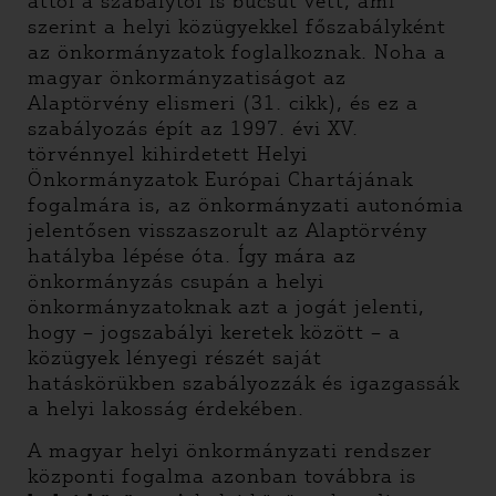
attól a szabálytól is búcsút vett, ami
szerint a helyi közügyekkel főszabályként
az önkormányzatok foglalkoznak. Noha a
magyar önkormányzatiságot az
Alaptörvény elismeri (31. cikk), és ez a
szabályozás épít az 1997. évi XV.
törvénnyel kihirdetett Helyi
Önkormányzatok Európai Chartájának
fogalmára is, az önkormányzati autonómia
jelentősen visszaszorult az Alaptörvény
hatályba lépése óta. Így mára az
önkormányzás csupán a helyi
önkormányzatoknak azt a jogát jelenti,
hogy – jogszabályi keretek között – a
közügyek lényegi részét saját
hatáskörükben szabályozzák és igazgassák
a helyi lakosság érdekében.
A magyar helyi önkormányzati rendszer
központi fogalma azonban továbbra is