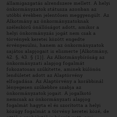
államigazgatás alrendszere mellett. A helyi
önkormányzatok státusza azonban az
utóbbi években jelentősen meggyengült. Az
Alkotmány az önkormányzatoknak
széleskörű önállóságot adott, amikor a
helyi önkormányzás jogát nem csak a
törvények keretei között engedte
érvényesülni, hanem az önkormányzatok
sajátos alapjogait is elismerte [Alkotmány,
42. §, 43. § (1)]. Az Alkotmánybíróság az
önkormányzati alapjog fogalmát
fokozatosan szűkítette, aminek különös
lendületet adott az Alaptörvény
elfogadása. Az Alaptörvény a korábbinál
lényegesen szűkebbre szabja az
önkormányzatok jogait. A jogalkotó
nemcsak az önkormányzati alapjog
fogalmát hagyta el és szorította a helyi
közügy fogalmát a törvény keretei közé, de