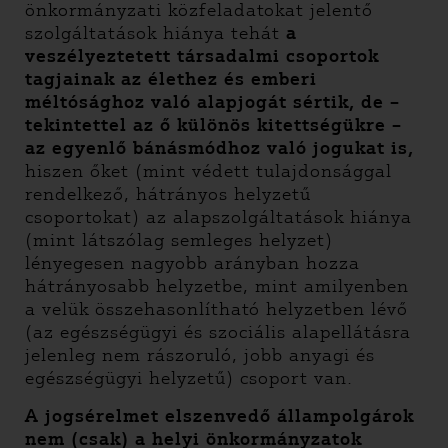
önkormányzati közfeladatokat jelentő
szolgáltatások hiánya tehát
a
veszélyeztetett társadalmi csoportok
tagjainak az élethez és emberi
méltósághoz való alapjogát sértik, de –
tekintettel az ő különös kitettségükre –
az egyenlő bánásmódhoz való jogukat is,
hiszen őket (mint védett tulajdonsággal
rendelkező, hátrányos helyzetű
csoportokat) az alapszolgáltatások hiánya
(mint látszólag semleges helyzet)
lényegesen nagyobb arányban hozza
hátrányosabb helyzetbe, mint amilyenben
a velük összehasonlítható helyzetben lévő
(az egészségügyi és szociális alapellátásra
jelenleg nem rászoruló, jobb anyagi és
egészségügyi helyzetű) csoport van.
A jogsérelmet elszenvedő állampolgárok
nem (csak) a helyi önkormányzatok