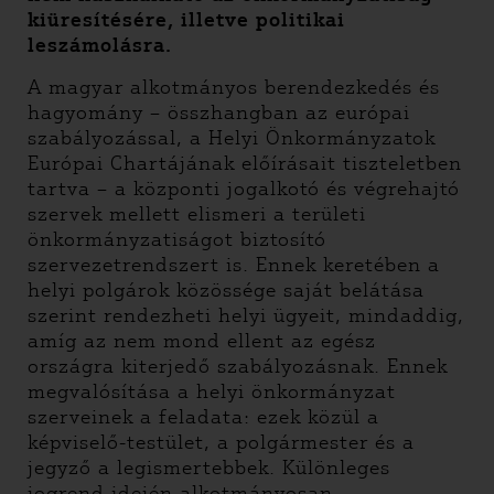
kiüresítésére, illetve politikai
leszámolásra.
A magyar alkotmányos berendezkedés és
hagyomány – összhangban az európai
szabályozással, a Helyi Önkormányzatok
Európai Chartájának előírásait tiszteletben
tartva – a központi jogalkotó és végrehajtó
szervek mellett elismeri a területi
önkormányzatiságot biztosító
szervezetrendszert is. Ennek keretében a
helyi polgárok közössége saját belátása
szerint rendezheti helyi ügyeit, mindaddig,
amíg az nem mond ellent az egész
országra kiterjedő szabályozásnak. Ennek
megvalósítása a helyi önkormányzat
szerveinek a feladata: ezek közül a
képviselő-testület, a polgármester és a
jegyző a legismertebbek. Különleges
jogrend idején alkotmányosan