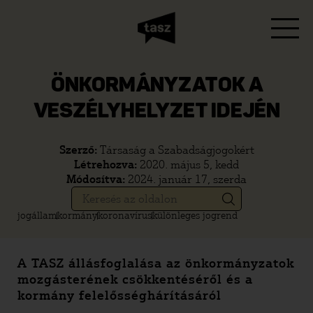
ÖNKORMÁNYZATOK A
VESZÉLYHELYZET IDEJÉN
Szerző:
Társaság a Szabadságjogokért
Létrehozva:
2020. május 5, kedd
Módosítva:
2024. január 17, szerda
jogállam
kormány
koronavírus
különleges jogrend
A TASZ állásfoglalása az önkormányzatok
mozgásterének csökkentéséről és a
kormány felelősséghárításáról