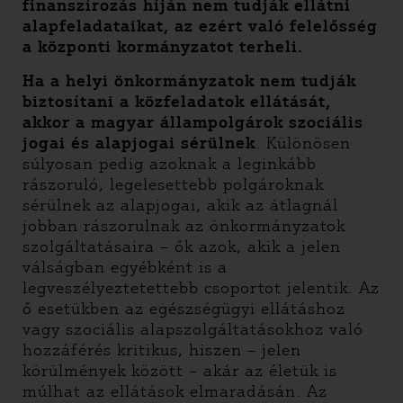
finanszírozás híján nem tudják ellátni
alapfeladataikat, az ezért való felelősség
a központi kormányzatot terheli.
Ha a helyi önkormányzatok nem tudják
biztosítani a közfeladatok ellátását,
akkor a magyar állampolgárok szociális
jogai és alapjogai sérülnek
. Különösen
súlyosan pedig azoknak a leginkább
rászoruló, legelesettebb polgároknak
sérülnek az alapjogai, akik az átlagnál
jobban rászorulnak az önkormányzatok
szolgáltatásaira – ők azok, akik a jelen
válságban egyébként is a
legveszélyeztetettebb csoportot jelentik. Az
ő esetükben az egészségügyi ellátáshoz
vagy szociális alapszolgáltatásokhoz való
hozzáférés kritikus, hiszen – jelen
körülmények között – akár az életük is
múlhat az ellátások elmaradásán. Az