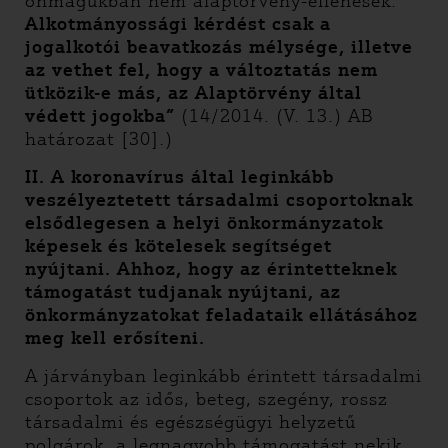
önmagukban nem alaptörvény-ellenesek.
Alkotmányossági kérdést csak a
jogalkotói beavatkozás mélysége, illetve
az vethet fel, hogy a változtatás nem
ütközik-e más, az Alaptörvény által
védett jogokba”
(14/2014. (V. 13.) AB
határozat [30].)
II.
A koronavírus által leginkább
veszélyeztetett társadalmi csoportoknak
elsődlegesen a helyi önkormányzatok
képesek és kötelesek segítséget
nyújtani. Ahhoz, hogy az érintetteknek
támogatást tudjanak nyújtani, az
önkormányzatokat feladataik ellátásához
meg kell erősíteni.
A járványban leginkább érintett társadalmi
csoportok az idős, beteg, szegény, rossz
társadalmi és egészségügyi helyzetű
polgárok, a legnagyobb támogatást nekik