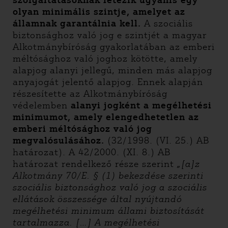
szolgáltatásoknak létezik ugyanis egy
olyan minimális szintje, amelyet az
államnak garantálnia kell.
A szociális
biztonsághoz való jog e szintjét a magyar
Alkotmánybíróság gyakorlatában az emberi
méltósághoz való joghoz kötötte, amely
alapjog alanyi jellegű, minden más alapjog
anyajogát jelentő alapjog. Ennek alapján
részesítette az Alkotmánybíróság
védelemben
alanyi jogként a megélhetési
minimumot, amely elengedhetetlen az
emberi méltósághoz való jog
megvalósulásához.
(32/1998. (VI. 25.) AB
határozat). A 42/2000. (XI. 8.) AB
határozat rendelkező része szerint
„
[a]z
Alkotmány 70/E. § (1) bekezdése szerinti
szociális biztonsághoz való jog a szociális
ellátások összessége által nyújtandó
megélhetési minimum állami biztosítását
tartalmazza. […] A megélhetési