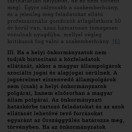
tarthatatlan helyzetet, de ez nem történt
meg). Egyre súlyosabb a szakemberhiány,
és a jelenleg még feladatokat ellátó
professzionális gondozók átlagéletkora 50
év körül van, azaz hamarosan tömegesen
vonulnak nyugdíjba, mellyel végleg
kritikussá fog válni a szakemberhiány.
[6]
III.
Ha a helyi önkormányzatok nem
tudják biztosítani a közfeladatok
ellátását, akkor a magyar állampolgárok
szociális jogai és alapjogai sérülnek.
A
jogsérelmet elszenvedő állampolgárok
nem (csak) a helyi önkormányzatok
polgárai, hanem elsősorban a magyar
állam polgárai. Az önkormányzati
hatáskörbe tartozó feladatokat és az azok
ellátását lehetővé tevő forrásokat
egyaránt az Országgyűlés határozza meg,
törvényben. Ha az önkormányzatok