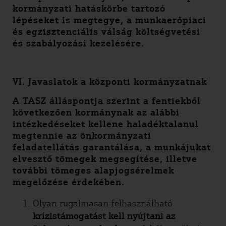
kormányzati hatáskörbe tartozó
lépéseket is megtegye, a munkaerőpiaci
és egzisztenciális válság költségvetési
és szabályozási kezelésére.
VI. Javaslatok a központi kormányzatnak
A TASZ álláspontja szerint a fentiekből
következően kormánynak az alábbi
intézkedéseket kellene haladéktalanul
megtennie az önkormányzati
feladatellátás garantálása, a munkájukat
elvesztő tömegek megsegítése, illetve
további tömeges alapjogsérelmek
megelőzése érdekében.
Olyan rugalmasan felhasználható
krízistámogatást kell nyújtani az