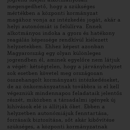
megengedhető, hogy a szükséges
mértékben a központi kormányzat
magához vonja az intézkedés jogát, akár a
helyi autonómiát is felülírva. Ennek
alkotmányos indoka a gyors és hatékony
reagálás képessége rendkívül kiélezett
helyzetekben. Ehhez képest azonban
Magyarország egy olyan különleges
jogrendben él, aminek egyelőre nem látjuk
a végét: kétségtelen, hogy a járványhelyzet
sok esetben követel meg országosan
összehangolt kormányzati intézkedéseket,
de az önkormányzatnak továbbra is el kell
végezniük mindennapos feladataik jelentős
részét, miközben a társadalmi igények új
kihívások elé is állítják őket. Ebben a
helyzetben autonómiájuk fenntartása,
forrásaik biztosítása, sőt akár kibővítése
szükséges, a központi kormányzatnak