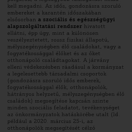
kell megadni. Az idős, gondozásra szoruló
embereket a karantén időszakában
elsősorban
a szociális és egészségügyi
alapszolgáltatási rendszer
hivatott
ellátni, épp úgy, mint a különösen
veszélyeztetett, rossz fizikai állapotú,
mélyszegénységben élő családokat, vagy a
fogyatékossággal élőket és az őket
otthonápoló családtagokat. A járvány
elleni védekezésben ráadásul a kormányzat
a legelesettebb társadalmi csoportok
(gondozásra szoruló idős emberek,
fogyatékossággal élők, otthonápolók,
hátrányos helyzetű, mélyszegénységben élő
családok) megsegítése kapcsán szinte
minden szociális feladatot, tevékenységet
az önkormányzatok hatáskörébe utalt (ld.
például a 2020. március 25-i, az
otthonápolók megsegítését célzó