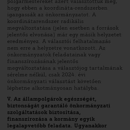
polgármestereket azért választottuk meg,
hogy ebben a koordináta-rendszerben
igazgassák az önkormányzatot. A
koordinátarendszer radikális
megváltoztatása (jelen esetben a források
jelentős elvonása) már egy másik helyzetet
eredményez. A választói felhatalmazás
nem erre a helyzetre vonatkozott. Az
önkormányzatok feladatainak vagy
finanszírozásának jelentős
megváltoztatása a választójog tartalmának
sérelme nélkül, csak 2024. évi
önkormányzati választást követően
léphetne alkotmányosan hatályba.
V.
Az állampolgárok egészségét,
biztonságát garantáló önkormányzati
szolgáltatások biztosítása,
finanszírozása a kormány egyik
legalapvetőbb feladata. Ugyanakkor