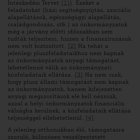
Intézkedési Tervet
[1]
). Ezeket a
feladatokat (házi segítségnyújtás, szociális
alapellátások, egészségügyi alapellátás,
családgondozás, stb.) az önkormányzatok
még a járvány előtti időszakban sem
tudták teljesíteni, hiszen a finanszírozásuk
nem volt biztosított.
[2]
Ha tehát a
jelenlegi pluszfeladataikhoz nem kapnak
az önkormányzatok anyagi támogatást,
lehetetlenné válik az önkormányzati
közfeladataik ellátása.
[3]
Ha nem csak,
hogy plusz állami támogatást nem kapnak
az önkormányzatok, hanem kifejezetten
anyagi megszorítások elé kell nézniük,
azzal a helyi önkormányzatok financiális
válságba kerülnek, a közfeladataik ellátása
teljességgel ellehetetlenül.
[4]
A jelenleg otthonukban élő, támogatásra
szoruló, különösen veszélyeztetett