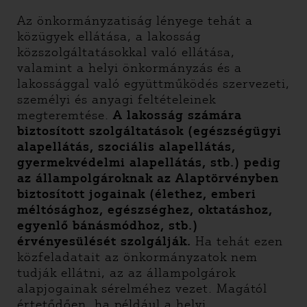
Az önkormányzatiság lényege tehát a
közügyek ellátása, a lakosság
közszolgáltatásokkal való ellátása,
valamint a helyi önkormányzás és a
lakossággal való együttműködés szervezeti,
személyi és anyagi feltételeinek
megteremtése.
A lakosság számára
biztosított szolgáltatások (egészségügyi
alapellátás, szociális alapellátás,
gyermekvédelmi alapellátás, stb.) pedig
az állampolgároknak az Alaptörvényben
biztosított jogainak (élethez, emberi
méltósághoz, egészséghez, oktatáshoz,
egyenlő bánásmódhoz, stb.)
érvényesülését szolgálják.
Ha tehát ezen
közfeladatait az önkormányzatok nem
tudják ellátni, az az állampolgárok
alapjogainak sérelméhez vezet. Magától
értetődően, ha például a helyi