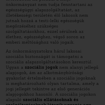
önkormányzat nem tudja fenntartani az
egészségügyi alapszolgáltatást, az
illetékességi területén élő lakosok nem
jutnak hozzá a testi-lelki egészségük
megőrzéséhez szükséges
szolgáltatásokhoz, ezzel sérülnek az
élethez, egészséghez, végső soron az
emberi méltósághoz való jogaik.
Az önkormányzatokra hárul lakosai
szociális biztonságát is támogatni a
szociális alapszolgáltatásokon keresztül.
Ugyan a
szociális jogok
nem alanyi jellegű
alapjogok, ám az alkotmánybírósági
gyakorlat értelmében a szociális jogoknak
is meghatározható olyan tartalma, amely a
jogi jellegét tekintve az első generációs
alapjogokhoz hasonló. A szociális jogokon
alapuló
szociális ellátásoknak és