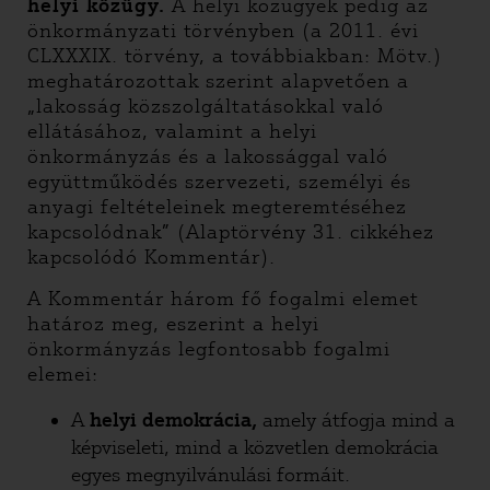
helyi közügy.
A helyi közügyek pedig az
önkormányzati törvényben (a 2011. évi
CLXXXIX. törvény, a továbbiakban: Mötv.)
meghatározottak szerint alapvetően a
„lakosság közszolgáltatásokkal való
ellátásához, valamint a helyi
önkormányzás és a lakossággal való
együttműködés szervezeti, személyi és
anyagi feltételeinek megteremtéséhez
kapcsolódnak” (Alaptörvény 31. cikkéhez
kapcsolódó Kommentár).
A Kommentár három fő fogalmi elemet
határoz meg, eszerint a helyi
önkormányzás legfontosabb fogalmi
elemei:
A
helyi demokrácia,
amely átfogja mind a
képviseleti, mind a közvetlen demokrácia
egyes megnyilvánulási formáit.