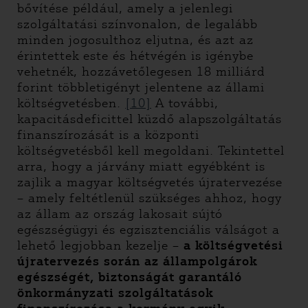
bővítése például, amely a jelenlegi
szolgáltatási színvonalon, de legalább
minden jogosulthoz eljutna, és azt az
érintettek este és hétvégén is igénybe
vehetnék, hozzávetőlegesen 18 milliárd
forint többletigényt jelentene az állami
költségvetésben.
[10]
A további,
kapacitásdeficittel küzdő alapszolgáltatás
finanszírozását is a központi
költségvetésből kell megoldani. Tekintettel
arra, hogy a járvány miatt egyébként is
zajlik a magyar költségvetés újratervezése
– amely feltétlenül szükséges ahhoz, hogy
az állam az ország lakosait sújtó
egészségügyi és egzisztenciális válságot a
lehető legjobban kezelje –
a költségvetési
újratervezés során az állampolgárok
egészségét, biztonságát garantáló
önkormányzati szolgáltatások