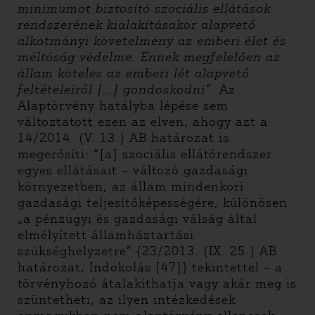
minimumot biztosító szociális ellátások
rendszerének kialakításakor alapvető
alkotmányi követelmény az emberi élet és
méltóság védelme. Ennek megfelelően az
állam köteles az emberi lét alapvető
feltételeiről […] gondoskodni”.
Az
Alaptörvény hatályba lépése sem
változtatott ezen az elven, ahogy azt a
14/2014. (V. 13.) AB határozat is
megerősíti: “[a] szociális ellátórendszer
egyes ellátásait – változó gazdasági
környezetben, az állam mindenkori
gazdasági teljesítőképességére, különösen
„a pénzügyi és gazdasági válság által
elmélyített államháztartási
szükséghelyzetre” {23/2013. (IX. 25.) AB
határozat, Indokolás [47]} tekintettel – a
törvényhozó átalakíthatja vagy akár meg is
szüntetheti, az ilyen intézkedések