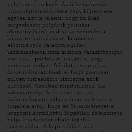
polgármestereknek. Az ő hatásköreik
indokolatlan szűkítése vagy kiüresítése
egyben azt is jelenti, hogy az őket
megválasztó polgárok politikai
akaratnyilvánítását veszi semmibe a
központi kormányzat, kiüresítve
alkotmányos választójogukat.
Természetesen nem minden választópolgár
van azzal pontosan tisztában, hogy
pontosan milyen feladatai vannak az
önkormányzatoknak és hogy pontosan
milyen forrásokból biztosítja azok
ellátását. Azonban mindenkinek, aki
választópolgárként részt vett az
önkormányzati választáson, volt valami
fogalma arról, hogy az önkormányzat a
központi kormánytól független és bizonyos
helyi feladatokat ellátó lokális
szerveződés. A képviselőket és a