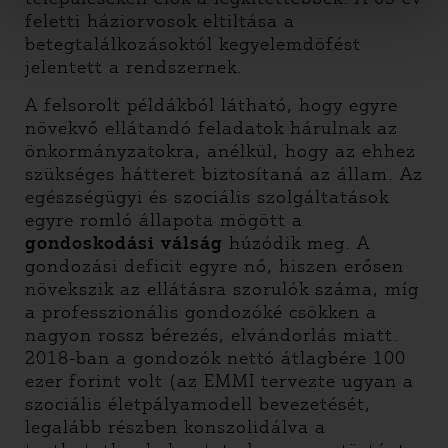
feletti háziorvosok eltiltása a
betegtalálkozásoktól kegyelemdöfést
jelentett a rendszernek.
A felsorolt példákból látható, hogy egyre
növekvő ellátandó feladatok hárulnak az
önkormányzatokra, anélkül, hogy az ehhez
szükséges hátteret biztosítaná az állam. Az
egészségügyi és szociális szolgáltatások
egyre romló állapota mögött a
gondoskodási válság
húzódik meg. A
gondozási deficit egyre nő, hiszen erősen
növekszik az ellátásra szorulók száma, míg
a professzionális gondozóké csökken a
nagyon rossz bérezés, elvándorlás miatt.
2018-ban a gondozók nettó átlagbére 100
ezer forint volt (az EMMI tervezte ugyan a
szociális életpályamodell bevezetését,
legalább részben konszolidálva a