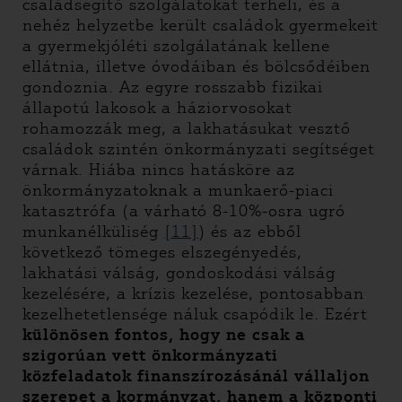
családsegítő szolgálatokat terheli, és a
nehéz helyzetbe került családok gyermekeit
a gyermekjóléti szolgálatának kellene
ellátnia, illetve óvodáiban és bölcsődéiben
gondoznia. Az egyre rosszabb fizikai
állapotú lakosok a háziorvosokat
rohamozzák meg, a lakhatásukat vesztő
családok szintén önkormányzati segítséget
várnak. Hiába nincs hatásköre az
önkormányzatoknak a munkaerő-piaci
katasztrófa (a várható 8-10%-osra ugró
munkanélküliség
[11]
) és az ebből
következő tömeges elszegényedés,
lakhatási válság, gondoskodási válság
kezelésére, a krízis kezelése, pontosabban
kezelhetetlensége náluk csapódik le. Ezért
különösen fontos, hogy ne csak a
szigorúan vett önkormányzati
közfeladatok finanszírozásánál vállaljon
szerepet a kormányzat, hanem a központi