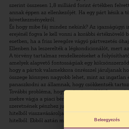
szerint összesen 1,8 milliárd forint értékben felve
annak éppen az ellenkezőjét. Ha egy párt késik a t
következményekről.
És hogy mibe fáj mindez nekünk? Az igazságügyi in
erejénél fogva le kell vonni a korábbi értéknövel
esetben, ha a friss levegőre vágyó pártvezetés óha
Ellenben ha leszerelték a légkondicionálót, mert a
A törvény tartalmaz rendelkezéseket a folyósíthat
amelyek alapvető fontosságúak egy kölcsönszerződés
hogy a pártok valamekkora önrésszel járuljanak hoz
összege könnyen nagyobb lehet, mint az ingatlan 
panaszkodni az államnak, hogy csökkentsék tartoz
További probléma, hogy a törvény például nem zár
zsebre vágja a piaci bérleti díj és a kedvezményes
szeretnének pénzhez jutni. Tegyük fel például, ho
hitelből visszavásárolja, akkor a művelet végén a
Beleegyezés
hitelből. Ebből aztán mondjuk