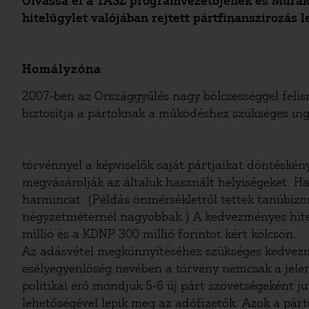
Olvassa el a TASZ programvezetőjének és Murak
hitelügylet valójában rejtett pártfinanszírozás l
Homályzóna
2007-ben az Országgyűlés nagy bölcsességgel felism
biztosítja a pártoknak a működéshez szükséges inga
törvénnyel a képviselők saját pártjaikat döntéskény
megvásárolják az általuk használt helyiségeket. H
harmincat. (Példás önmérsékletről tettek tanúbiz
négyzetméternél nagyobbak.) A kedvezményes hitelb
millió és a KDNP 300 millió forintot kért kölcsön.
Az adásvétel megkönnyítéséhez szükséges kedvezmé
esélyegyenlőség nevében a törvény nemcsak a jele
politikai erő mondjuk 5-6 új párt szövetségeként 
lehetőségével lepik meg az adófizetők. Azok a pár