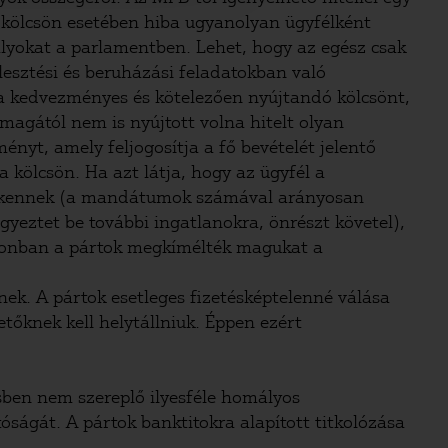
 kölcsön esetében hiba ugyanolyan ügyfélként
ályokat a parlamentben. Lehet, hogy az egész csak
esztési és beruházási feladatokban való
 a kedvezményes és kötelezően nyújtandó kölcsönt,
agától nem is nyújtott volna hitelt olyan
nyt, amely feljogosítja a fő bevételét jelentő
kölcsön. Ha azt látja, hogy az ügyfél a
csökkennek (a mandátumok számával arányosan
gyeztet be további ingatlanokra, önrészt követel),
 azonban a pártok megkímélték magukat a
nek. A pártok esetleges fizetésképtelenné válása
tőknek kell helytállniuk. Éppen ezért
sben nem szereplő ilyesféle homályos
óságát. A pártok banktitokra alapított titkolózása