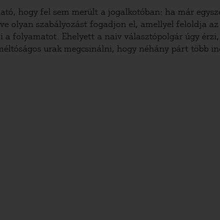
ható, hogy fel sem merült a jogalkotóban: ha már egy
e olyan szabályozást fogadjon el, amellyel feloldja az 
i a folyamatot. Ehelyett a naiv választópolgár úgy érzi
a méltóságos urak megcsinálni, hogy néhány párt több i