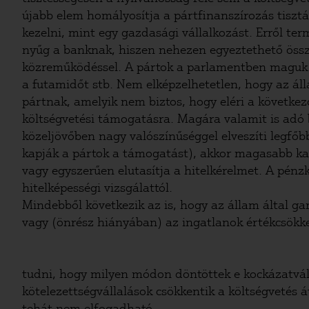
újabb elem homályosítja a pártfinanszírozás tiszt
kezelni, mint egy gazdasági vállalkozást. Erről t
nyűg a banknak, hiszen nehezen egyeztethető össze
közreműködéssel. A pártok a parlamentben maguk fe
a futamidőt stb. Nem elképzelhetetlen, hogy az á
pártnak, amelyik nem biztos, hogy eléri a következ
költségvetési támogatásra. Magára valamit is adó 
közeljövőben nagy valószínűséggel elveszíti legf
kapják a pártok a támogatást), akkor magasabb kama
vagy egyszerűen elutasítja a hitelkérelmet. A pén
hitelképességi vizsgálattól.
Mindebből következik az is, hogy az állam által ga
vagy (önrész hiányában) az ingatlanok értékcsökke
tudni, hogy milyen módon döntöttek e kockázatváll
kötelezettségvállalások csökkentik a költségvetés 
tehát nem elfogadható.