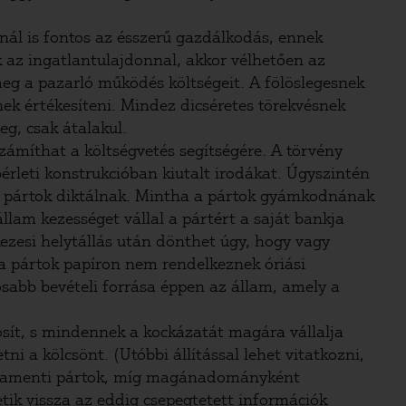
nál is fontos az ésszerű gazdálkodás, ennek
k az ingatlantulajdonnal, akkor vélhetően az
meg a pazarló működés költségeit. A fölöslegesnek
nek értékesíteni. Mindez dicséretes törekvésnek
eg, csak átalakul.
zámíthat a költségvetés segítségére. A törvény
érleti konstrukcióban kiutalt irodákat. Úgyszintén
a pártok diktálnak. Mintha a pártok gyámkodnának
llam kezességet vállal a pártért a saját bankja
kezesi helytállás után dönthet úgy, hogy vagy
 a pártok papíron nem rendelkeznek óriási
osabb bevételi forrása éppen az állam, amely a
osít, s mindennek a kockázatát magára vállalja
i a kölcsönt. (Utóbbi állítással lehet vitatkozni,
 parlamenti pártok, míg magánadományként
etik vissza az eddig csepegtetett információk