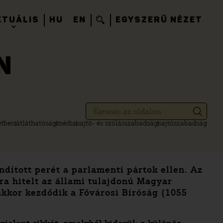
KTUÁLIS
HU
EN
EGYSZERŰ NÉZET
N
etben
átláthatóság
média
sajtó- és szólásszabadság
sajtószabadság
ndított perét a parlamenti pártok ellen. Az
sra hitelt az állami tulajdonú Magyar
rakkor kezdődik a Fővárosi Bíróság (1055