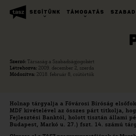
SEGÍTÜNK
TÁMOGATÁS
SZABAD
Szerző:
Társaság a Szabadságjogokért
Létrehozva:
2009. december 2, szerda
Módosítva:
2018. február 8, csütörtök
Holnap tárgyalja a Fővárosi Bíróság elsőfok
MDF kivételével az összes párt titkolja, ho
Fejlesztési Banktól, holott tisztán állami 
Budapest, Markó u. 27.) fszt. 14. számú tár