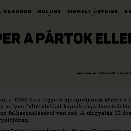
. GARDRÓB
RÓLUNK
KIEMELT ÜGYEINK
A
PER A PÁRTOK ELLE
aktivizmus, részvétel a közél
on a TASZ és a Figyelő újságírójának közösen i
gy milyen feltételekkel kaptak ingatlanvásárlá
pénz felhasználásáról van szó. A tárgyalás 13 ó
gyalójában.