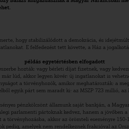
özy Balázs közgazdásznak a Magyar Narancsban megj
ehet.
erte, hogy stabilizálódott a demokrácia, és idejétmúl
tlanokat. E felfedezést tett követte, a Ház a jogalkot
példás egyetértésben elfogadott
szerbe hozták: vagy bérleti díjat fizetnek, vagy kedve
a már lúd, akkor legyen kövér: új ingatlanokat is vehe
onyságot a törvényhozók, amikor meghatározták: a me
ől egyik párt sem maradt ki: az MSZP 723 millió, az M
nyes pénzkölcsönt államunk saját bankján, a Magyar Fe
nlegi parlamenti pártoknak kedvez, hanem a jövőben a 
jut a törvényhozásba, akkor az örömteli eseményre 15
tok pedig, amelyek nem rendelkeznek frakcióval az Ors