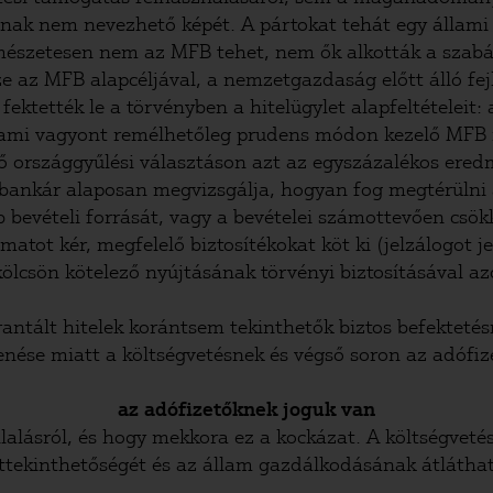
ának nem nevezhető képét. A pártokat tehát egy állami
ermészetesen nem az MFB tehet, nem ők alkották a szab
 az MFB alapcéljával, a nemzetgazdaság előtt álló fejl
ktették le a törvényben a hitelügylet alapfeltételeit:
llami vagyont remélhetőleg prudens módon kezelő MFB m
ő országgyűlési választáson azt az egyszázalékos eredmé
bankár alaposan megvizsgálja, hogyan fog megtérülni a 
őbb bevételi forrását, vagy a bevételei számottevően 
tot kér, megfelelő biztosítékokat köt ki (jelzálogot je
zkölcsön kötelező nyújtásának törvényi biztosításával
rantált hitelek korántsem tekinthetők biztos befektetés
nése miatt a költségvetésnek és végső soron az adófize
az adófizetőknek joguk van
alásról, és hogy mekkora ez a kockázat. A költségveté
áttekinthetőségét és az állam gazdálkodásának átláthat