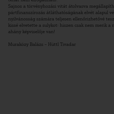
Sajnos a törvényhozási vitát átolvasva megállapít
pártfinanszírozás átláthatóságának elvét alapul vév
nyilvánosság számára teljesen ellenőrizhetővé tesz
kissé elvetette a sulykot: hiszen csak nem merik 
ahány képviselője van!
Muraközy Balázs – Hüttl Tivadar