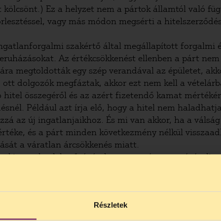
tt kölcsönt.) Ez a helyzet nem a pártok államtól való f
örlesztéssel, vagy más módon megsérti a hitelszerződést
gatlanforgalmi szakértő által megállapított forgalmi é
ő beruházásokat. Az értékcsökkenést ellenben a párt ne
jára megtoldották egy szép verandával az épületet, akko
z ott dolgozók megfáztak, akkor ezt nem kell a vételár
ó hitel összegéről és az azért fizetendő kamat mérték
nél. Például azt írja elő, hogy a hitel nem haladhatja 
zá az új ingatlanjaikhoz. És mi van akkor, ha a válság
értéke, és a párt minden következmény nélkül visszaad
ását a váratlan árcsökkenés miatt.
ja ki annak a lehetőségét, hogy egy párt megvásároljo
 hitel kamata közötti különbözetet. Ennél csúnyább dol
gy egy párt máris rendelkezik egy nagyméretű ingatlann
 bankszámláján marad az MFB-től kapott néhány tíz- vag
Részletek
remekül finanszírozhatja a jövő évi