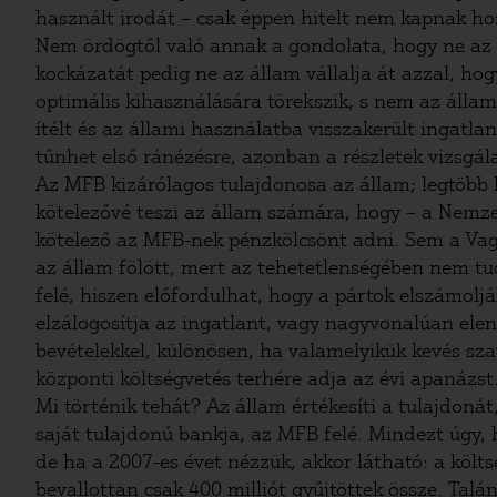
használt irodát – csak éppen hitelt nem kapnak ho
Nem ördögtől való annak a gondolata, hogy ne az ál
kockázatát pedig ne az állam vállalja át azzal, ho
optimális kihasználására törekszik, s nem az állam
ítélt és az állami használatba visszakerült ingatla
tűnhet első ránézésre, azonban a részletek vizsgál
Az MFB kizárólagos tulajdonosa az állam; legtöbb k
kötelezővé teszi az állam számára, hogy – a Nemzet
kötelező az MFB-nek pénzkölcsönt adni. Sem a Vag
az állam fölött, mert az tehetetlenségében nem tudj
felé, hiszen előfordulhat, hogy a pártok elszámolj
elzálogosítja az ingatlant, vagy nagyvonalúan ele
bevételekkel, különösen, ha valamelyikük kevés sza
központi költségvetés terhére adja az évi apanázst
Mi történik tehát? Az állam értékesíti a tulajdoná
saját tulajdonú bankja, az MFB felé. Mindezt úgy, h
de ha a 2007-es évet nézzük, akkor látható: a köl
bevallottan csak 400 milliót gyűjtöttek össze. Tal