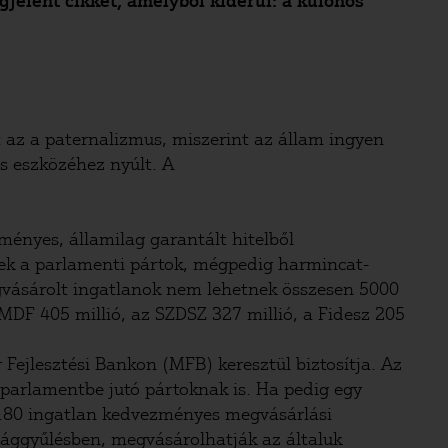
elent cikkét, amelyből kiderül: a különös
t az a paternalizmus, miszerint az állam ingyen
ás eszközéhez nyúlt. A
zményes, államilag garantált hitelből
tnek a parlamenti pártok, mégpedig harmincat-
gvásárolt ingatlanok nem lehetnek összesen 5000
DF 405 millió, az SZDSZ 327 millió, a Fidesz 205
jlesztési Bankon (MFB) keresztül biztosítja. Az
parlamentbe jutó pártoknak is. Ha pedig egy
0-180 ingatlan kedvezményes megvásárlási
zággyűlésben, megvásárolhatják az általuk