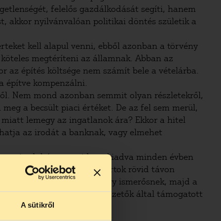
üggetlenségét, felelős gazdálkodását segíti, hanem
, akkor nyilvánvalóan politikai döntés születik a
rteket kell alapul venni, ebből azonban a törvény
m köteles megtéríteni az államnak. Abban az
r az építés költsége nem számít bele a vételárba.
ba építve kompenzálni.
éről. Nem mond azonban semmit olyan részletekről,
meg a becsült piaci értéket. De az fel sem merül,
 miatt lemegy az ingatlanok ára? Ekkor a hitel
hatja az irodát a banknak, vagy elmehet
n egy irodaházat, majd azt kiadva minden évben
gok sem zárhatók ki, ha a pártok rövid távon
al. Ha azt gyorsan eladja egy ismerősnek, majd a
y százmillió forint az adófizetők által támogatott
A sütikről