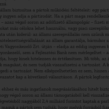
zzá.
lam biztosítsa a pártok működési feltételeit: egy párt
gy ingyen adja a pártirodát. Ha a párt maga rendelkezi
 – azaz végső soron az adófizető állampolgár – fizeti 
nokat más célokra lehet használni, vagy piaci szereplők
ata után kiderül: az állami szerepvállalás nem szűnik m
ötelezettségvállalását az állam garantálja, bármikor s
i Vagyonkezelő Zrt. útján – eladja az eddig ingyenes b
yonkezelő, sem a Fejlesztési Bank nem mérlegelhet – 
a, hogy kinek hitelezzen és értékesítsen. Mi több, az á
ák magukat, és nem tudják visszafizetni a tartozást. A 
ngedi a tartozást. Nem elképzelhetetlen ez sem, hiszen
vazatot kap a következő választáson. A pártok legfont
.
t, ehhez és más ingatlanok megvásárlásához hitelt bizt
ogy végső soron az állami támogatásból kell visszafizetn
tségvetésből nagyjából 2,4 milliárd forintot kaptak a
án maguk a pártok sem tudják, hogy melyik forrásból fiz