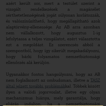
azért került sor, mert a testület szerint a
vizsgált rendelkezések a magánélet
sérthetetlenségének jogát súlyosan korlátozzák,
és valószínűsíthető, hogy megállapítható azok
alaptörvény-ellenessége. Az AB arra azonban
nem vállalkozott, hogy augusztus 1-ig
lefolytassa a teljes vizsgálatot, ezért választotta
ezt a megoldást. Ez szerencsés abból a
szempontból, hogy így sikerült megakadályozni,
hogy bárki folyamatos nemzetbiztonsági
ellenőrzés alá kerüljön.
Ugyanakkor fontos hangsúlyozni, hogy az AB
nem foglalkozott az ombudsman, illetve a
TASZ
által jelzett további problémák
kal. Többek között
ilyen a valódi jogorvoslat, illetve egy olyan
mechanizmus hiánya, mely garantálja, hogy
eljárás induljon, ha a nemzetbiztonsági