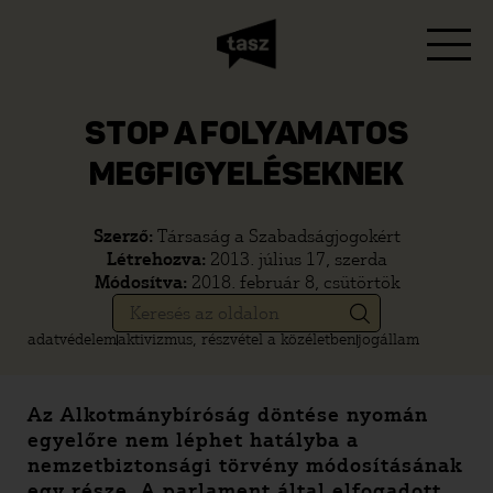
STOP A FOLYAMATOS
MEGFIGYELÉSEKNEK
Szerző:
Társaság a Szabadságjogokért
Létrehozva:
2013. július 17, szerda
Módosítva:
2018. február 8, csütörtök
adatvédelem
aktivizmus, részvétel a közéletben
jogállam
Az Alkotmánybíróság döntése nyomán
egyelőre nem léphet hatályba a
nemzetbiztonsági törvény módosításának
egy része. A parlament által elfogadott