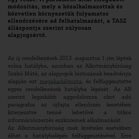
módosítás, mely a közalkalmazottak és
közvetlen környezetük folyamatos
ellenőrzésére ad felhatalmazást, a TASZ
álláspontja szerint súlyosan
alapjogsértő.
Az új rendelkezések 2013. augusztus 1-jén léptek
volna hatályba, azonban az Alkotmánybíróság
Szabó Máté, az alapjogok biztosának beadványa
alapján ezt
megakadályozta
, és felfüggesztette
egyes rendelkezések hatályba lépését. Az AB
szerint leginkább aggodalomra okot adó
paragrafus az újfajta ellenőrzés keretében
kiterjesztve tenné lehetővé a titkos
információszerzés eszközeinek alkalmazását.
Az Alkotmánybíróság csak kivételes esetekben
élhet a hatálybalépés felfüggesztésével. Erre