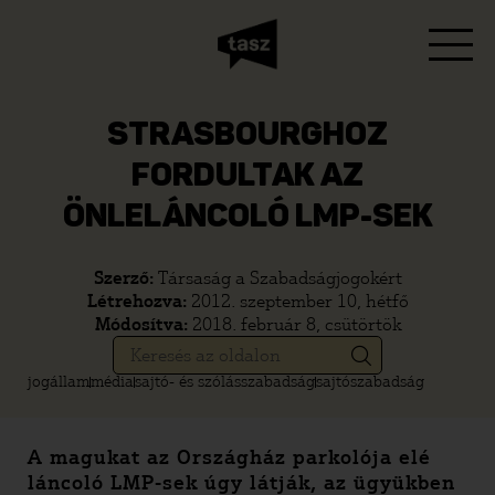
STRASBOURGHOZ
FORDULTAK AZ
ÖNLELÁNCOLÓ LMP-SEK
Szerző:
Társaság a Szabadságjogokért
Létrehozva:
2012. szeptember 10, hétfő
Módosítva:
2018. február 8, csütörtök
jogállam
média
sajtó- és szólásszabadság
sajtószabadság
A magukat az Országház parkolója elé
láncoló LMP-sek úgy látják, az ügyükben