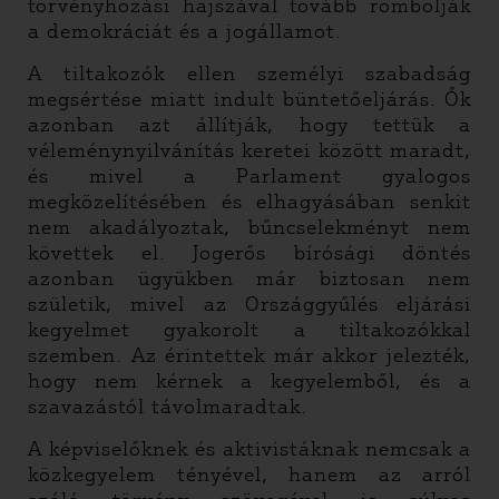
törvényhozási hajszával tovább rombolják
a demokráciát és a jogállamot.
A tiltakozók ellen személyi szabadság
megsértése miatt indult büntetőeljárás. Ők
azonban azt állítják, hogy tettük a
véleménynyilvánítás keretei között maradt,
és mivel a Parlament gyalogos
megközelítésében és elhagyásában senkit
nem akadályoztak, bűncselekményt nem
követtek el. Jogerős bírósági döntés
azonban ügyükben már biztosan nem
születik, mivel az Országgyűlés eljárási
kegyelmet gyakorolt a tiltakozókkal
szemben. Az érintettek már akkor jelezték,
hogy nem kérnek a kegyelemből, és a
szavazástól távolmaradtak.
A képviselőknek és aktivistáknak nemcsak a
közkegyelem tényével, hanem az arról