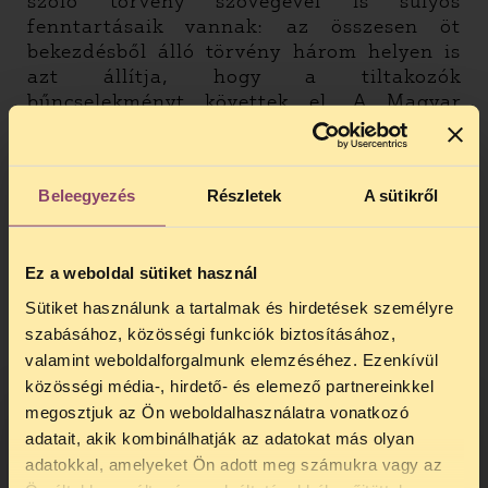
szóló törvény szövegével is súlyos
fenntartásaik vannak: az összesen öt
bekezdésből álló törvény három helyen is
azt állítja, hogy a tiltakozók
bűncselekményt követtek el. A Magyar
Helsinki Bizottság és a TASZ az LMP-sek
képviseletében ezeket a törvényhelyeket
kéri megsemmisíteni az
Beleegyezés
Részletek
A sütikről
Alkotmánybíróságtól. A tüntetők szerint a
közkegyelmi törvény megfogalmazása két
ponton is sérti alkotmányos jogaikat:
Ez a weboldal sütiket használ
egyrészt a jó hírnévhez fűződő jogukat,
másrészt az ártatlanság vélelmét.
Sütiket használunk a tartalmak és hirdetések személyre
szabásához, közösségi funkciók biztosításához,
Az alkotmányjogi panasz a tiltakozók jó
valamint weboldalforgalmunk elemzéséhez. Ezenkívül
hírnévhez fűződő jogával kapcsolatban úgy
közösségi média-, hirdető- és elemező partnereinkkel
érvel, hogy egy személynek a társadalmi
megosztjuk az Ön weboldalhasználatra vonatkozó
megítélését nyilvánvalóan rontja, ha azt
adatait, akik kombinálhatják az adatokat más olyan
állítják róla, hogy bűncselekményt követett
adatokkal, amelyeket Ön adott meg számukra vagy az
el. Márpedig a törvényszöveg ez esetben
TELEFONOS JOGSEGÉLY