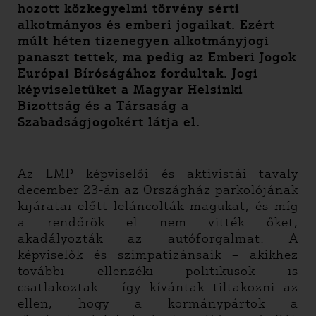
hozott közkegyelmi törvény sérti
alkotmányos és emberi jogaikat. Ezért
múlt héten tizenegyen alkotmányjogi
panaszt tettek, ma pedig az Emberi Jogok
Európai Bíróságához fordultak. Jogi
képviseletüket a Magyar Helsinki
Bizottság és a Társaság a
Szabadságjogokért látja el.
Az LMP képviselői és aktivistái tavaly
december 23-án az Országház parkolójának
kijáratai előtt leláncolták magukat, és míg
a rendőrök el nem vitték őket,
akadályozták az autóforgalmat. A
képviselők és szimpatizánsaik – akikhez
további ellenzéki politikusok is
csatlakoztak – így kívántak tiltakozni az
ellen, hogy a kormánypártok a