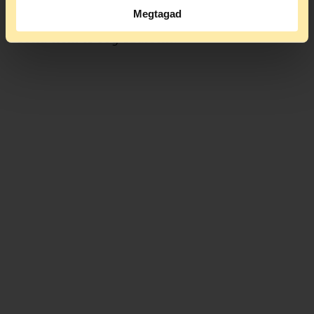
bűncselekményt követtek el. Jogerős bírói
Megtagad
ítélet azonban éppen a közkegyelem miatt
soha nem is fog születni.