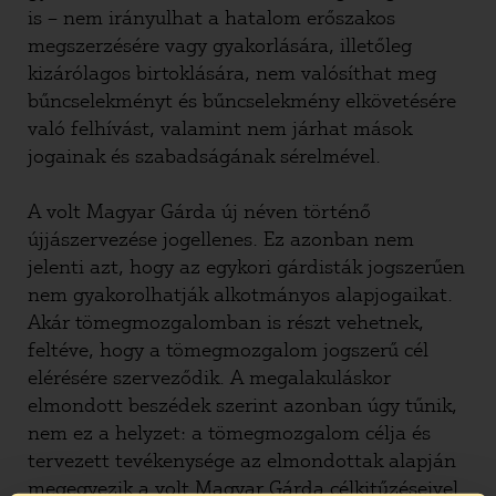
is – nem irányulhat a hatalom erőszakos
megszerzésére vagy gyakorlására, illetőleg
kizárólagos birtoklására, nem valósíthat meg
bűncselekményt és bűncselekmény elkövetésére
való felhívást, valamint nem járhat mások
jogainak és szabadságának sérelmével.
A volt Magyar Gárda új néven történő
újjászervezése jogellenes. Ez azonban nem
jelenti azt, hogy az egykori gárdisták jogszerűen
nem gyakorolhatják alkotmányos alapjogaikat.
Akár tömegmozgalomban is részt vehetnek,
feltéve, hogy a tömegmozgalom jogszerű cél
elérésére szerveződik. A megalakuláskor
elmondott beszédek szerint azonban úgy tűnik,
nem ez a helyzet: a tömegmozgalom célja és
tervezett tevékenysége az elmondottak alapján
megegyezik a volt Magyar Gárda célkitűzéseivel.