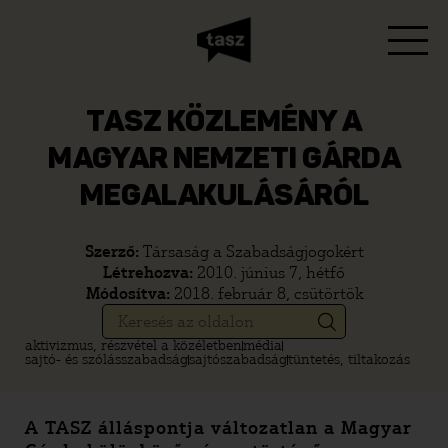
TASZ KÖZLEMÉNY A
MAGYAR NEMZETI GÁRDA
MEGALAKULÁSÁRÓL
Szerző:
Társaság a Szabadságjogokért
Létrehozva:
2010. június 7, hétfő
Módosítva:
2018. február 8, csütörtök
aktivizmus, részvétel a közéletben
média
sajtó- és szólásszabadság
sajtószabadság
tüntetés, tiltakozás
A TASZ álláspontja változatlan a Magyar