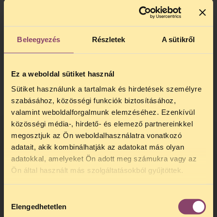
A TASZ a gárdaegyenruha tiltásával
kapcsolatban kritikával élt, mert nem tartotta
Beleegyezés
Részletek
A sütikről
megfelelő lépésnek az ilyen szabálysértés
megalkotását. Ez az álláspont továbbra is
érvényes:
http://tasz.hu/politikai-
Ez a weboldal sütiket használ
szabadsagjogok/volt-gardistak-es-az-egyenruha
Sütiket használunk a tartalmak és hirdetések személyre
A tömegmozgalomnak új formaruhája van, ezzel
szabásához, közösségi funkciók biztosításához,
kapcsolatban a TASZ ismételten felhívja a
valamint weboldalforgalmunk elemzéséhez. Ezenkívül
jogalkotó figyelmét arra, hogy az új formaruhát
közösségi média-, hirdető- és elemező partnereinkkel
tiltó szakasz megalkotása helyett a
megosztjuk az Ön weboldalhasználatra vonatkozó
jogalkalmazásra kell bízni a Magyar Nemzeti
adatait, akik kombinálhatják az adatokat más olyan
Gárdával szembeni fellépést.
adatokkal, amelyeket Ön adott meg számukra vagy az
TELEFONOS JOGSEGÉLY
Ön által használt más szolgáltatásokból gyűjtöttek.
Ez azonban nem jelenti azt, hogy a parlamenti
SZÜNET!
pártok ne adhatnának hangot véleményüknek
Hozzájárulás
Kedves érdeklődő, Tájékoztatjuk,
és ne fejezhetnék ki, hogy elítélik a félelemkeltés
Elengedhetetlen
kiválasztása
hogy
telefonos jogsegélyünk július 27 és
és az állami erőszakhatalom megszerzésére