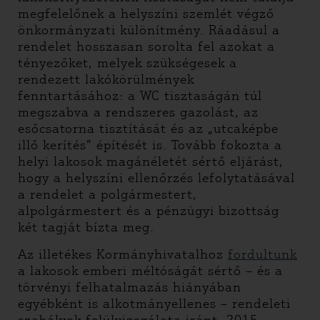
megfelelőnek a helyszíni szemlét végző
önkormányzati különítmény. Ráadásul a
rendelet hosszasan sorolta fel azokat a
tényezőket, melyek szükségesek a
rendezett lakókörülmények
fenntartásához: a WC tisztaságán túl
megszabva a rendszeres gazolást, az
esőcsatorna tisztítását és az „utcaképbe
illő kerítés” építését is. Tovább fokozta a
helyi lakosok magánéletét sértő eljárást,
hogy a helyszíni ellenőrzés lefolytatásával
a rendelet a polgármestert,
alpolgármestert és a pénzügyi bizottság
két tagját bízta meg.
Az illetékes Kormányhivatalhoz
fordultunk
a lakosok emberi méltóságát sértő – és a
törvényi felhatalmazás hiányában
egyébként is alkotmányellenes – rendeleti