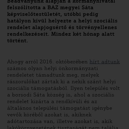
Beadványunk alapján a kormányhivatal
felszólította a BAZ megyei Sáta
képviselőtestületét, utóbbi pedig
hatályon kívül helyezte a helyi szociális
rendelet alapjogsértő és törvényellenes
rendelkezéseit. Mindez két hónap alatt
történt.
Ahogy arról 2016. októberében
hírt adtunk
számos olyan helyi önkormányzati
rendeletet támadtunk meg, melyek
rászorulókat zártak ki a nekik szánt helyi
szociális támogatásból. Ilyen település volt
a borsodi Sáta község is, ahol a szociális
rendelet kizárta a rendkívüli és az
általános települési támogatást igénybe
vevők köréből azokat is, akiknek
adótartozása van, illetve azokat is, akik
lakókörnyezetének tisztaságát nem találja