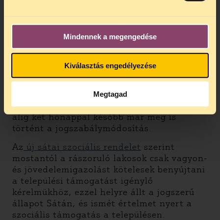
adótartozás hiányának megkövetelése. Az
önkormányzat hatályon kívül helyezte a
gyermekjóléti alapellátás óvoda útján való
Mindennek a megengedése
szolgáltatására vonatkozó rendelkezését
is.
Kiválasztás engedélyezése
A kezdeményezésünk hatékonysága mellett
azt is sikerünknek tekintjük, hogy
meglepően gyorsan állt helyre a jogrend a
Megtagad
településen, hiszen az októberi jelzésünkre
alig két hónappal később már meg is
történt a jogszabálymódosítás.
Az
új sátai szociális rendelet
szerint
mostantól a rászoruló lakosok csak vagyon-
és jövedelemigazolást kötelesek benyújtani
a települési támogatást igénylő
kérelmükhöz, ezzel helyre állt a jogszerű
állapot Sátán, és ismét értelmet nyert a
szociális támogatás a településen.