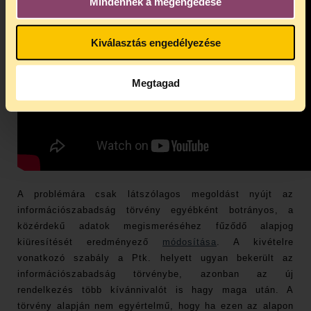
Mindennek a megengedése
Kiválasztás engedélyezése
Megtagad
A problémára csak látszólagos megoldást nyújt az
információszabadság törvény egyébként botrányos, a
közérdekű adatok megismeréséhez fűződő alapjog
kiüresítését eredményező
módosítása
. A kivételre
vonatkozó szabály a Ptk. helyett ugyan bekerült az
információszabadság törvénybe, azonban az új
rendelkezés több kívánnivalót is hagy maga után. A
törvény alapján nem egyértelmű, hogy ha ezen az alapon