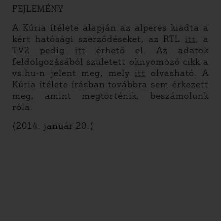
FEJLEMÉNY
A Kúria ítélete alapján az alperes kiadta a
kért hatósági szerződéseket, az RTL
itt
, a
TV2 pedig
itt
érhető el. Az adatok
feldolgozásából született oknyomozó cikk a
vs.hu-n jelent meg, mely
itt
olvasható. A
Kúria ítélete írásban továbbra sem érkezett
meg, amint megtörténik, beszámolunk
róla.
(2014. január 20.)