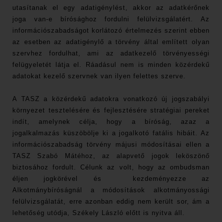
utasítanak el egy adatigénylést, akkor az adatkérőnek
joga van-e bírósághoz fordulni felülvizsgálatért. Az
információszabadságot korlátozó értelmezés szerint ebben
az esetben az adatigénylő a törvény által említett olyan
szervhez fordulhat, ami az adatkezelő törvényességi
felügyeletét látja el. Ráadásul nem is minden közérdekű
adatokat kezelő szervnek van ilyen felettes szerve.
A TASZ a közérdekű adatokra vonatkozó új jogszabályi
környezet tesztelésére és fejlesztésére stratégiai pereket
indít, amelynek célja, hogy a bíróság, azaz a
jogalkalmazás küszöbölje ki a jogalkotó fatális hibáit. Az
információszabadság törvény májusi módosításai ellen a
TASZ Szabó Mátéhoz, az alapvető jogok leköszönő
biztosához fordult. Célunk az volt, hogy az ombudsman
éljen jogkörével és kezdeményezze az
Alkotmánybíróságnál a módosítások alkotmányossági
felülvizsgálatát, erre azonban eddig nem került sor, ám a
lehetőség utódja, Székely László előtt is nyitva áll.