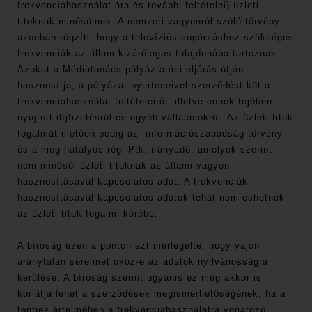
frekvenciahasználat ára és további feltételei) üzleti
titoknak minősülnek. A nemzeti vagyonról szóló törvény
azonban rögzíti, hogy a televíziós sugárzáshoz szükséges
frekvenciák az állam kizárólagos tulajdonába tartoznak.
Azokat a Médiatanács pályáztatási eljárás útján
hasznosítja, a pályázat nyerteseivel szerződést köt a
frekvenciahasználat feltételeiről, illetve ennek fejében
nyújtott díjfizetésről és egyéb vállalásokról. Az üzleti titok
fogalmát illetően pedig az információszabadság törvény
és a még hatályos régi Ptk. irányadó, amelyek szerint
nem minősül üzleti titoknak az állami vagyon
hasznosításával kapcsolatos adat. A frekvenciák
hasznosításával kapcsolatos adatok tehát nem eshetnek
az üzleti titok fogalmi körébe.
A bíróság ezen a ponton azt mérlegelte, hogy vajon
aránytalan sérelmet okoz-e az adatok nyilvánosságra
kerülése. A bíróság szerint ugyanis ez még akkor is
korlátja lehet a szerződések megismerhetőségének, ha a
fentiek értelmében a frekvenciahasználatra vonatozó