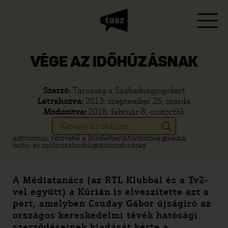
VÉGE AZ IDŐHÚZÁSNAK
Szerző:
Társaság a Szabadságjogokért
Létrehozva:
2013. szeptember 25, szerda
Módosítva:
2018. február 8, csütörtök
aktivizmus, részvétel a közéletben
átláthatóság
média
sajtó- és szólásszabadság
sajtószabadság
A Médiatanács (az RTL Klubbal és a T
v2-
vel együtt) a Kúrián is elveszítette azt a
pert, amelyben Csuday Gábor újságíró az
országos kereskedelmi tévék hatósági
szerződéseinek kiadását kérte a