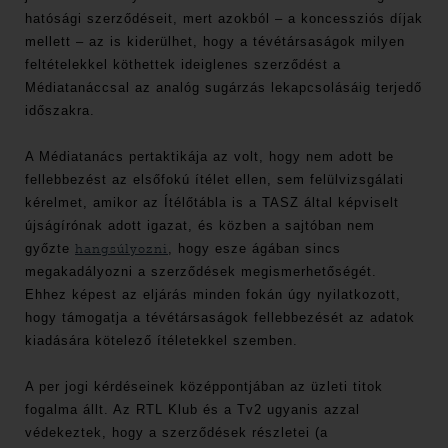
hatósági szerződéseit, mert azokból – a koncessziós díjak
mellett – az is kiderülhet, hogy a tévétársaságok milyen
feltételekkel köthettek ideiglenes szerződést a
Médiatanáccsal az analóg sugárzás lekapcsolásáig terjedő
időszakra.
A Médiatanács pertaktikája az volt, hogy nem adott be
fellebbezést az elsőfokú ítélet ellen, sem felülvizsgálati
kérelmet, amikor az Ítélőtábla is a TASZ által képviselt
újságírónak adott igazat, és közben a sajtóban nem
győzte
hangsúlyozni
, hogy esze ágában sincs
megakadályozni a szerződések megismerhetőségét.
Ehhez képest az eljárás minden fokán úgy nyilatkozott,
hogy támogatja a tévétársaságok fellebbezését az adatok
kiadására kötelező ítéletekkel szemben.
A per jogi kérdéseinek középpontjában az üzleti titok
fogalma állt. Az RTL Klub és a Tv2 ugyanis azzal
védekeztek, hogy a szerződések részletei (a