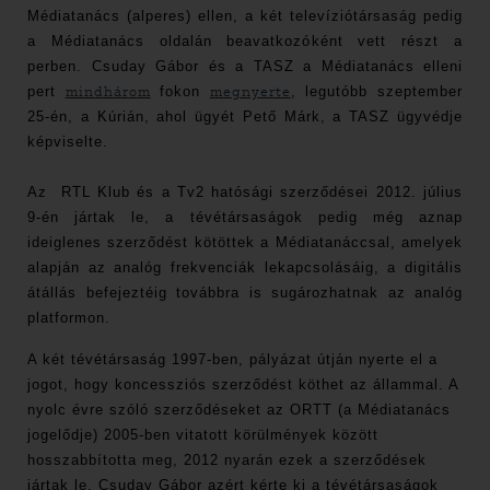
Médiatanács (alperes) ellen, a két televíziótársaság pedig
a Médiatanács oldalán beavatkozóként vett részt a
perben. Csuday Gábor és a TASZ a Médiatanács elleni
pert
mindhárom
fokon
megnyerte
, legutóbb szeptember
25-én, a Kúrián, ahol ügyét Pető Márk, a TASZ ügyvédje
képviselte.
Az RTL Klub és a Tv2 hatósági szerződései 2012. július
9-én jártak le, a tévétársaságok pedig még aznap
ideiglenes szerződést kötöttek a Médiatanáccsal, amelyek
alapján az analóg frekvenciák lekapcsolásáig, a digitális
átállás befejeztéig továbbra is sugározhatnak az analóg
platformon.
A két tévétársaság 1997-ben, pályázat útján nyerte el a
jogot, hogy koncessziós szerződést köthet az állammal. A
nyolc évre szóló szerződéseket az ORTT (a Médiatanács
jogelődje) 2005-ben vitatott körülmények között
hosszabbította meg, 2012 nyarán ezek a szerződések
jártak le. Csuday Gábor azért kérte ki a tévétársaságok