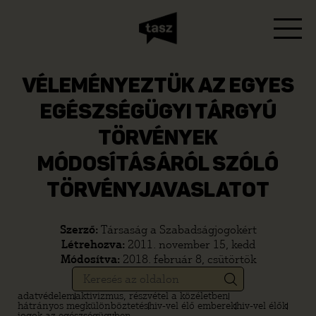
VÉLEMÉNYEZTÜK AZ EGYES
EGÉSZSÉGÜGYI TÁRGYÚ
TÖRVÉNYEK
MÓDOSÍTÁSÁRÓL SZÓLÓ
TÖRVÉNYJAVASLATOT
Szerző:
Társaság a Szabadságjogokért
Létrehozva:
2011. november 15, kedd
Módosítva:
2018. február 8, csütörtök
adatvédelem
aktivizmus, részvétel a közéletben
hátrányos megkülönböztetés
hiv-vel élő emberek
hiv-vel élők
jogok az egészségügyben