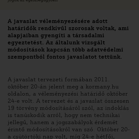
A javaslat véleményezésére adott
határidők rendkívűl szorosak voltak, ami
alapjaiban gyengíti a társadalmi
egyeztetést. Az általunk vizsgált
módosítások kapcsán több adatvédelmi
szempontból fontos javaslatot tettünk.
A javaslat tervezeti formában 2011.
október 20-án jelent meg a kormany.hu
oldalon, a véleményezési határidő október
24-e volt. A tervezet és a javaslat összesen
19 törvény módosításáról szól, az indoklás
is tanúskodik arról, hogy nem technikai
jellegű, hanem a jogszabályok érdemét
érintő módosításokról van szó. Október 20-
a csütörtöki nap volt, míg 24-e hétfői,