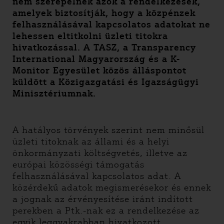
nem szerepelnek azok a rendelkezések,
amelyek biztosítják, hogy a közpénzek
felhasználásával kapcsolatos adatokat ne
lehessen eltitkolni üzleti titokra
hivatkozással. A TASZ, a Transparency
International Magyarország és a K-
Monitor Egyesület közös álláspontot
küldött a Közigazgatási és Igazságügyi
Minisztériumnak.
A hatályos törvények szerint nem minősül
üzleti titoknak az állami és a helyi
önkormányzati költségvetés, illetve az
európai közösségi támogatás
felhasználásával kapcsolatos adat. A
közérdekű adatok megismerésekor és ennek
a jognak az érvényesítése iránt indított
perekben a Ptk.-nak ez a rendelkezése az
egyik leggyakrabban hivatkozott