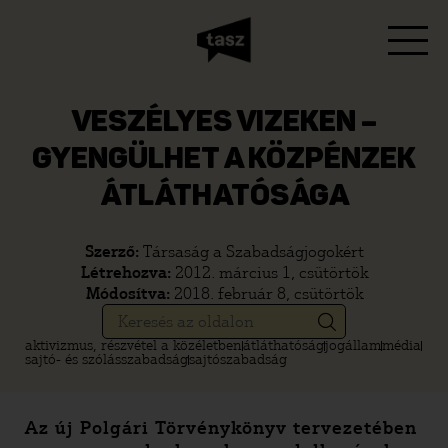
VESZÉLYES VIZEKEN –
GYENGÜLHET A KÖZPÉNZEK
ÁTLÁTHATÓSÁGA
Szerző:
Társaság a Szabadságjogokért
Létrehozva:
2012. március 1, csütörtök
Módosítva:
2018. február 8, csütörtök
aktivizmus, részvétel a közéletben
átláthatóság
jogállam
média
sajtó- és szólásszabadság
sajtószabadság
Az új Polgári Törvénykönyv tervezetében