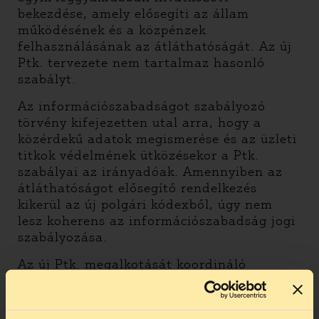
bekezdése, amely elősegíti az állam
működésének és a közpénzek
felhasználásának az átláthatóságát. Az új
Ptk. tervezete nem tartalmaz hasonló
szabályt.
Az információszabadságot szabályozó
törvény kifejezetten utal arra, hogy a
közérdekű adatok megismerése és az üzleti
titkok védelmének ütközésekor a Ptk.
szabályai az irányadóak. Amennyiben az
átláthatóságot elősegítő rendelkezés
kikerül az új polgári kódexből, úgy nem
lesz koherens az információszabadság jogi
szabályozása.
Az új Ptk. megalkotását koordináló
miniszteri biztos nyilatkozta szerint az
átláthatóságot biztosító rendelkezések nem
kerülnek ki a jogrendszerből, hanem a