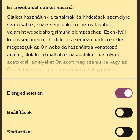
érinti?
Ez a weboldal sütiket használ
Sütiket használunk a tartalmak és hirdetések személyre
Közérdekű közleményt vagy társadalmi
szabásához, közösségi funkciók biztosításához,
célú hirdetést azért lehet feladni
valamint weboldalforgalmunk elemzéséhez. Ezenkívül
LMBTQ+ témában?
közösségi média-, hirdető- és elemező partnereinkkel
Akkor csak sima reklámként, piaci áron
megosztjuk az Ön weboldalhasználatra vonatkozó
adatait, akik kombinálhatják az adatokat más olyan
lehet LMBTQ+-témájú hirdetést feladni
adatokkal, amelyeket Ön adott meg számukra vagy az
vagy közleményt megjelentetni?
TELEFONOS JOGSEGÉLY
Ön által használt más szolgáltatásokból gyűjtöttek.
Milyen jogkövetkezményre számíthat a
SZÜNET!
médiaszolgáltató, ha ezeket a
Hozzájárulás
Kedves érdeklődő, Tájékoztatjuk,
szabályokat megsérti?
Elengedhetetlen
kiválasztása
hogy
telefonos jogsegélyünk július 27 és
augusztus 24 között szünetel
. Az első
telefonos jogsegély
augusztus 25-én
Beállítások
kedden, 13 és 15 óra között lesz
.
hátrányos megkülönböztetés
lmbtq+
Társaság a Szabadságjogokért
A
jogsegely@tasz.hu
email címen ezidő
2021. július 7, szerda
2024. január 19, péntek
alatt is elér minket.
Statisztikai