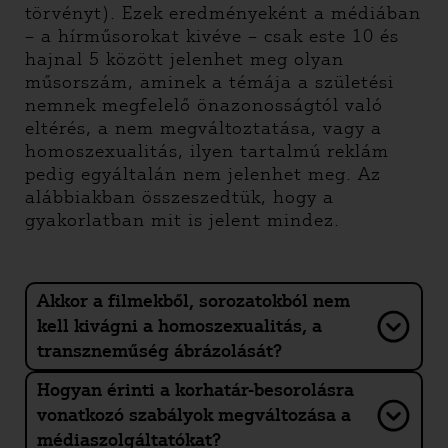
törvényt). Ezek eredményeként a médiában
– a hírműsorokat kivéve – csak este 10 és
hajnal 5 között jelenhet meg olyan
műsorszám, aminek a témája a születési
nemnek megfelelő önazonosságtól való
eltérés, a nem megváltoztatása, vagy a
homoszexualitás, ilyen tartalmú reklám
pedig egyáltalán nem jelenhet meg. Az
alábbiakban összeszedtük, hogy a
gyakorlatban mit is jelent mindez.
Akkor a filmekből, sorozatokból nem
kell kivágni a homoszexualitás, a
transzneműség ábrázolását?
Hogyan érinti a korhatár-besorolásra
vonatkozó szabályok megváltozása a
médiaszolgáltatókat?