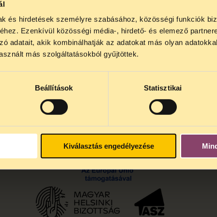
ál
mak és hirdetések személyre szabásához, közösségi funkciók biz
NOS JOGSEGÉLY SZÜNET!
hez. Ezenkívül közösségi média-, hirdető- és elemező partner
 ezek megtekinthetőek az alábbi linkeken:
lődő, Tájékoztatjuk, hogy
telefonos jogsegélyünk júli
zó adatait, akik kombinálhatják az adatokat más olyan adatokka
4 között szünetel
. Az első telefonos jogsegély
auguszt
eri jogok
sznált más szolgáltatásokból gyűjtöttek.
s 15 óra között lesz
. A
jogsegely@tasz.hu
email címe
pjogi Charta alkalmazása
 minket.
tek az Alapjogi Charta alkalmazhatóságáról
Beállítások
Statisztikai
Kiválasztás engedélyezése
Min