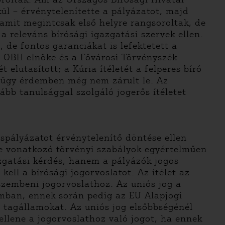
ül – érvénytelenítette a pályázatot, majd
 amit megintcsak első helyre rangsoroltak, de
 a releváns bírósági igazgatási szervek ellen.
 de fontos garanciákat is lefektetett a
a OBH elnöke és a Fővárosi Törvényszék
elutasított; a Kúria ítéletét a felperes bíró
 ügy érdemben még nem zárult le. Az
bb tanulsággal szolgáló jogerős ítéletet
áspályázatot érvénytelenítő döntése ellen
re vonatkozó törvényi szabályok egyértelműen
azgatási kérdés, hanem a pályázók jogos
ell a bírósági jogorvoslatot. Az ítélet az
 szembeni jogorvoslathoz. Az uniós jog a
amban, ennek során pedig az EU Alapjogi
a tagállamokat. Az uniós jog elsőbbségénél
ellene a jogorvoslathoz való jogot, ha ennek