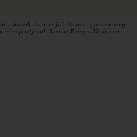
ját tükrözik, és nem feltétlenül egyeznek meg
os álláspontjával. Sem az Európai Unió, sem