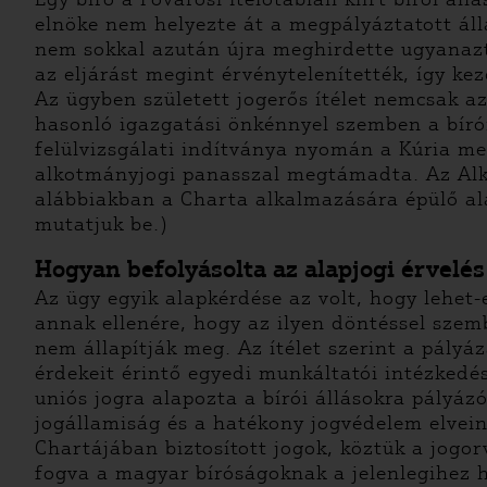
elnöke nem helyezte át a megpályáztatott áll
nem sokkal azután újra meghirdette ugyanazt a
az eljárást megint érvénytelenítették, így kez
Az ügyben született jogerős ítélet nemcsak az
hasonló igazgatási önkénnyel szemben a bírói
felülvizsgálati indítványa nyomán a Kúria megv
alkotmányjogi panasszal megtámadta. Az Alk
alábbiakban a Charta alkalmazására épülő ala
mutatjuk be.)
Hogyan befolyásolta az alapjogi érvelé
Az ügy egyik alapkérdése az volt, hogy lehet-
annak ellenére, hogy az ilyen döntéssel sze
nem állapítják meg. Az ítélet szerint a pály
érdekeit érintő egyedi munkáltatói intézkedés
uniós jogra alapozta a bírói állásokra pályáz
jogállamiság és a hatékony jogvédelem elvei
Chartájában biztosított jogok, köztük a jogor
fogva a magyar bíróságoknak a jelenlegihez h