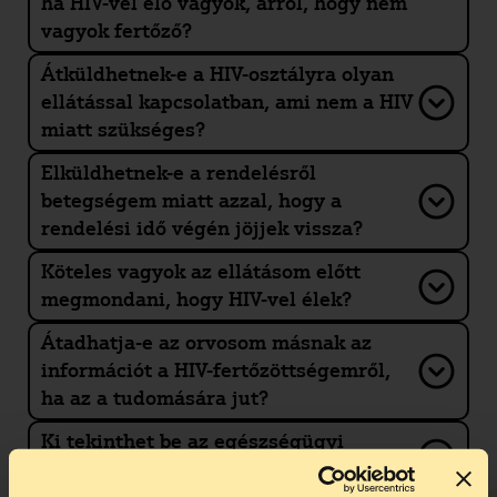
ha HIV-vel élő vagyok, arról, hogy nem
vagyok fertőző?
Átküldhetnek-e a HIV-osztályra olyan
ellátással kapcsolatban, ami nem a HIV
miatt szükséges?
Elküldhetnek-e a rendelésről
betegségem miatt azzal, hogy a
rendelési idő végén jöjjek vissza?
Köteles vagyok az ellátásom előtt
megmondani, hogy HIV-vel élek?
Átadhatja-e az orvosom másnak az
információt a HIV-fertőzöttségemről,
ha az a tudomására jut?
Ki tekinthet be az egészségügyi
dokumentumaimba?