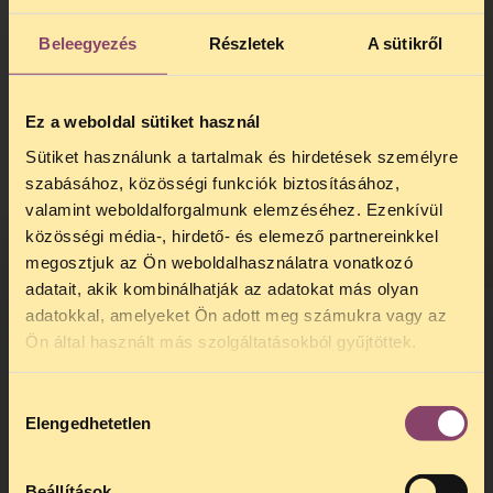
Feltüntethetik-e az ambuláns lapomon,
hogy HIV-vel élő vagyok?
Beleegyezés
Részletek
A sütikről
Mit tehetek, ha az egészségügyi
intézmény megsértette az adatvédelmi
Ez a weboldal sütiket használ
szabályokat?
Sütiket használunk a tartalmak és hirdetések személyre
Kell-e tartanom attól, hogy az
szabásához, közösségi funkciók biztosításához,
ellátásom során megfertőződik az
valamint weboldalforgalmunk elemzéséhez. Ezenkívül
közösségi média-, hirdető- és elemező partnereinkkel
orvos vagy az ápoló?
megosztjuk az Ön weboldalhasználatra vonatkozó
adatait, akik kombinálhatják az adatokat más olyan
adatokkal, amelyeket Ön adott meg számukra vagy az
TELEFONOS JOGSEGÉLY
Források:
Ön által használt más szolgáltatásokból gyűjtöttek.
SZÜNET!
Az egészségügyről szóló 1997. évi CLIV.
törvény
Hozzájárulás
Kedves érdeklődő, Tájékoztatjuk,
Elengedhetetlen
Az egyenlő bánásmódról és az
kiválasztása
hogy
telefonos jogsegélyünk július 27 és
augusztus 24 között szünetel
. Az első
esélyegyenlőség előmozdításáról szóló
telefonos jogsegély
augusztus 25-én
2003. évi CXXV. törvény
Beállítások