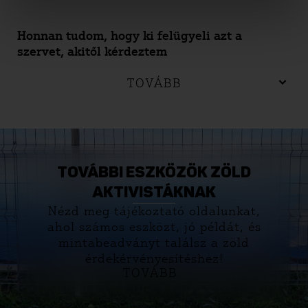
Honnan tudom, hogy ki felügyeli azt a
szervet, akitől kérdeztem
TOVÁBB
TOVÁBBI ESZKÖZÖK ZÖLD
AKTIVISTÁKNAK
Nézd meg tájékoztató oldalunkat,
ahol számos eszközt, jó példát, és
mintabeadványt találsz a zöld
érdekérvényesítéshez!
TOVÁBB