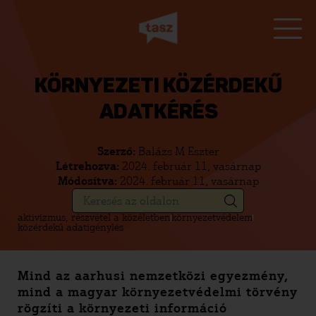
KÖRNYEZETI KÖZÉRDEKŰ
ADATKÉRÉS
Szerző:
Balázs M Eszter
Létrehozva:
2024. február 11, vasárnap
Módosítva:
2024. február 11, vasárnap
aktivizmus, részvétel a közéletben
környezetvédelem
közérdekű adatigénylés
Mind az aarhusi nemzetközi egyezmény,
mind a magyar környezetvédelmi törvény
rögzíti a környezeti információ