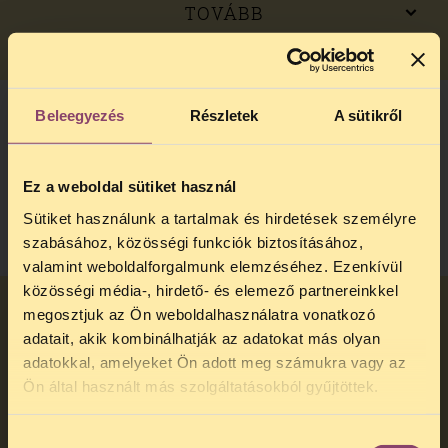
TOVÁBB
Beleegyezés
Részletek
A sütikről
Mit tegyek, ha nem tudom, hogy kit
kérdezzek?
Ez a weboldal sütiket használ
TOVÁBB
Sütiket használunk a tartalmak és hirdetések személyre
szabásához, közösségi funkciók biztosításához,
valamint weboldalforgalmunk elemzéséhez. Ezenkívül
közösségi média-, hirdető- és elemező partnereinkkel
megosztjuk az Ön weboldalhasználatra vonatkozó
Megtagadhatják a választ, mint a
adatait, akik kombinálhatják az adatokat más olyan
közadatigénylésnél?
adatokkal, amelyeket Ön adott meg számukra vagy az
TELEFONOS JOGSEGÉLY
Ön által használt más szolgáltatásokból gyűjtöttek.
TOVÁBB
SZÜNET!
Hozzájárulás
Kedves érdeklődő, Tájékoztatjuk,