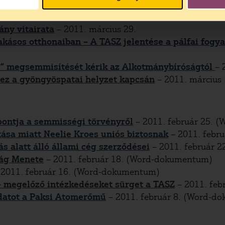
kásos otthonaiban – A TASZ jelentése a szekszárdi 
ány vitairata
– 2011. március 29.
kásos otthonaiban – A TASZ jelentése a pálfai fogya
y“ megsemmisítését kérik az Alkotmánybíróságtól
– 
hez a gyöngyöspatai helyzet kapcsán
– 2011. március 
pontja a semmisségi törvényről
– 2011. február 25. 
ása miatt Neelie Kroes uniós biztosnak
– 2011. febr
s alatt álló állami cég szerződései
– 2011. február 
ság Menete
– 2011. február 18. (Word-dokumentum)
 2011. február 16. (Word-dokumentum)
 – megelőző intézkedéseket sürget a TASZ
– 2011. feb
ladatot a Paksi Atomerőmű
– 2011. február 8. (Word-d