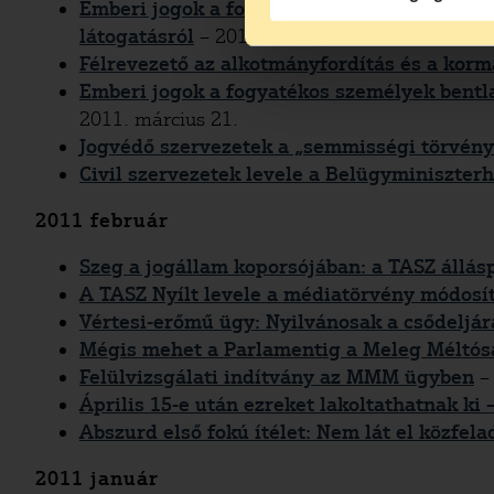
Emberi jogok a fogyatékos személyek bentla
látogatásról
– 2011. március 30.
Félrevezető az alkotmányfordítás és a korm
Emberi jogok a fogyatékos személyek bentla
2011. március 21.
Jogvédő szervezetek a „semmisségi törvén
Civil szervezetek levele a Belügyminiszter
2011 február
Szeg a jogállam koporsójában: a TASZ állás
A TASZ Nyílt levele a médiatörvény módosít
Vértesi-erőmű ügy: Nyilvánosak a csődeljárá
Mégis mehet a Parlamentig a Meleg Méltó
Felülvizsgálati indítvány az MMM ügyben
–
Április 15-e után ezreket lakoltathatnak ki
Abszurd első fokú ítélet: Nem lát el közfe
2011 január