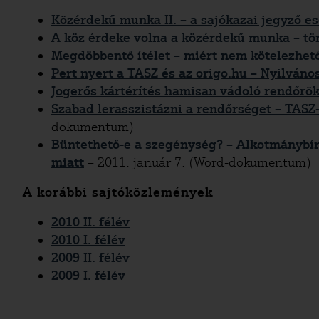
Közérdekű munka II. – a sajókazai jegyző es
A köz érdeke volna a közérdekű munka – t
Megdöbbentő ítélet – miért nem kötelezhet
Pert nyert a TASZ és az origo.hu – Nyilván
Jogerős kártérítés hamisan vádoló rendőrök
Szabad lerasszistázni a rendőrséget – TAS
dokumentum)
Büntethető-e a szegénység? – Alkotmánybír
miatt
– 2011. január 7. (Word-dokumentum)
A korábbi sajtóközlemények
2010 II. félév
2010 I. félév
2009 II. félév
2009 I. félév