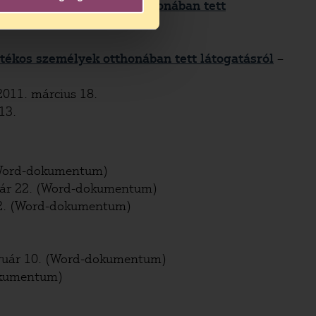
fogyatékos személyek otthonában tett
tékos személyek otthonában tett látogatásról
–
2011. március 18.
13.
(Word-dokumentum)
uár 22. (Word-dokumentum)
22. (Word-dokumentum)
ruár 10. (Word-dokumentum)
okumentum)