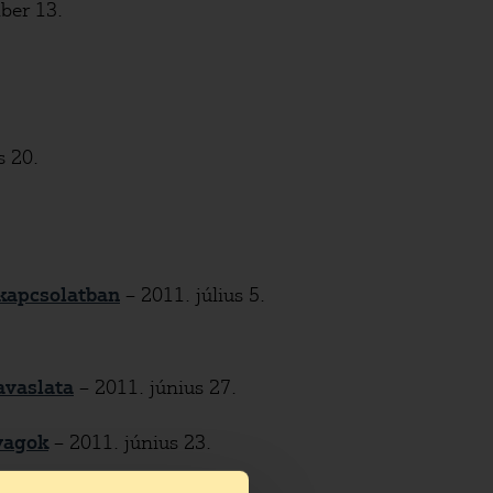
ber 13.
s 20.
 kapcsolatban
– 2011. július 5.
avaslata
– 2011. június 27.
nyagok
– 2011. június 23.