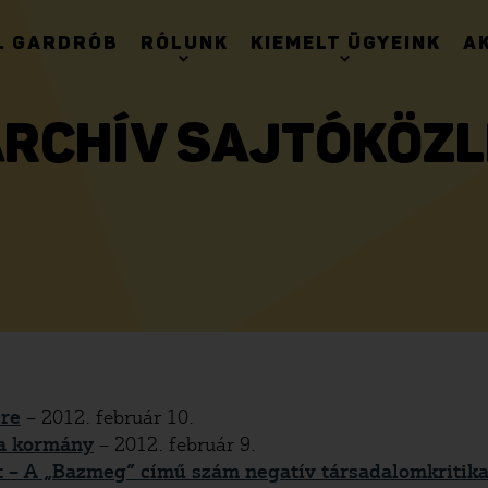
. GARDRÓB
RÓLUNK
KIEMELT ÜGYEINK
A
ARCHÍV SAJTÓKÖZ
sre
– 2012. február 10.
 a kormány
– 2012. február 9.
 A „Bazmeg” című szám negatív társadalomkritika