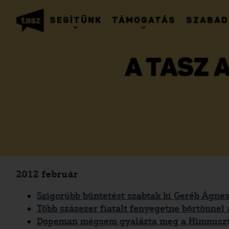
SEGÍTÜNK
TÁMOGATÁS
SZABAD
A TASZ 
2012 február
Szigorúbb büntetést szabtak ki Geréb Ágne
Több százezer fiatalt fenyegetne börtönnel
Dopeman mégsem gyalázta meg a Himnuszt –