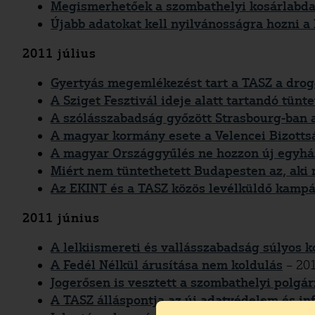
Megismerhetőek a szombathelyi kosárlabda
Újabb adatokat kell nyilvánosságra hozni 
2011 július
Gyertyás megemlékezést tart a TASZ a drog
A Sziget Fesztivál ideje alatt tartandó tünt
A szólásszabadság győzött Strasbourg-ban a
A magyar kormány esete a Velencei Bizotts
A magyar Országgyűlés ne hozzon új egyhá
Miért nem tüntethetett Budapesten az, aki 
Az EKINT és a TASZ közös levélküldő kampá
2011 június
A lelkiismereti és vallásszabadság súlyos k
A Fedél Nélkül árusítása nem koldulás
– 201
Jogerősen is vesztett a szombathelyi polgá
A TASZ álláspontja az új adatvédelem és i