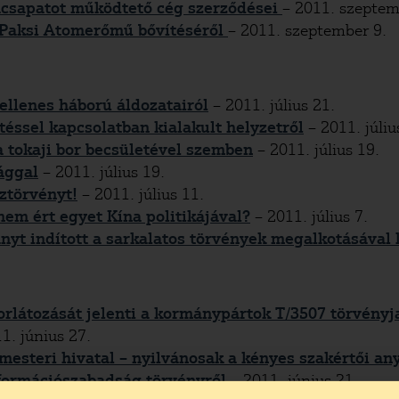
csapatot működtető cég szerződései
– 2011. szeptem
a Paksi Atomerőmű bővítéséről
– 2011. szeptember 9.
ellenes háború áldozatairól
– 2011. július 21.
etéssel kapcsolatban kialakult helyzetről
– 2011. júliu
 tokaji bor becsületével szemben
– 2011. július 19.
ággal
– 2011. július 19.
ztörvényt!
– 2011. július 11.
nem ért egyet Kína politikájával?
– 2011. július 7.
nyt indított a sarkalatos törvények megalkotásával
orlátozását jelenti a kormánypártok T/3507 törvényj
1. június 27.
rmesteri hivatal – nyilvánosak a kényes szakértői a
nformációszabadság törvényről
– 2011. június 21.