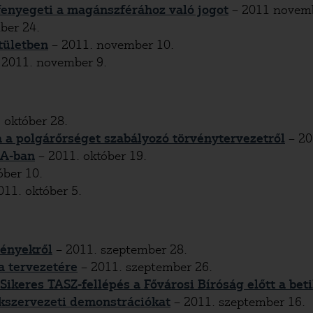
fenyegeti a magánszférához való jogot
– 2011 novemb
ber 24.
tületben
– 2011. november 10.
 2011. november 9.
 október 28.
 a polgárőrséget szabályozó törvénytervezetről
– 20
SA-ban
– 2011. október 19.
óber 10.
011. október 5.
ényekről
– 2011. szeptember 28.
a tervezetére
– 2011. szeptember 26.
 Sikeres TASZ-fellépés a Fővárosi Bíróság előtt a bet
akszervezeti demonstrációkat
– 2011. szeptember 16.