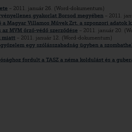
ete
– 2011. január 26. (Word-dokumentum)
örvényellenes gyakorlat Borsod megyében
– 2011. ja
ő a Magyar Villamos Művek Zrt. a szponzori adatok 
os az MVM őrző-védő szerződése
– 2011. január 20. (
 miatt
– 2011. január 12. (Word-dokumentum)
Z-győzelem egy szólásszabadság ügyben a szombathel
ósághoz fordult a TASZ a néma koldulást és a guber