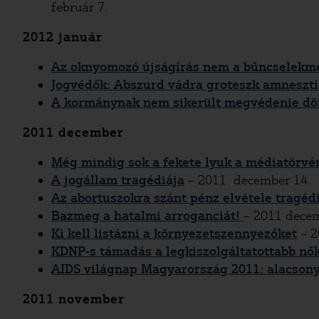
február 7.
2012 január
Az oknyomozó újságírás nem a bűncselekm
Jogvédők: Abszurd vádra groteszk amneszti
A kormánynak nem sikerült megvédenie dö
2011 december
Még mindig sok a fekete lyuk a médiatörv
A jogállam tragédiája
– 2011. december 14.
Az abortuszokra szánt pénz elvétele tragéd
Bazmeg a hatalmi arroganciát!
– 2011 decem
Ki kell listázni a környezetszennyezőket
– 2
KDNP-s támadás a legkiszolgáltatottabb nők
AIDS világnap Magyarország 2011: alacsony 
2011 november