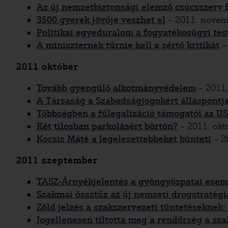
Az új nemzetbiztonsági elemző csúcsszerv 
3500 gyerek jövője veszhet el
– 2011. novem
Politikai egyeduralom a fogyatékosügyi tes
A miniszternek tűrnie kell a sértő kritikát
–
2011 október
Tovább gyengülő alkotmányvédelem
– 2011.
A Társaság a Szabadságjogokért álláspontja
Többségben a fűlegalizáció támogatói az U
Két tilosban parkolásért börtön?
– 2011. okt
Kocsis Máté a legelesettebbeket bünteti
– 2
2011 szeptember
TASZ-Árnyékjelentés a gyöngyöspatai esem
Szakmai össztűz az új nemzeti drogstratégi
Zöld jelzés a szakszervezeti tüntetéseknek:
Jogellenesen tiltotta meg a rendőrség a sz