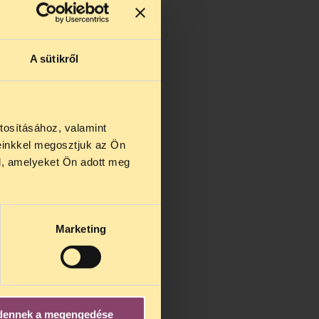
A sütikről
kapcsán
– 2011. május 10.
tosításához, valamint
. május 5.
einkkel megosztjuk az Ön
us 27 és
l, amelyeket Ön adott meg
us 25-én
n ezidő
ág
– 2011. április 28.
Marketing
dennek a megengedése