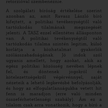
retorzióval szembenéznie.
A szolgálati bíróság értékelése szerint
azonban az, amit Ravasz László bíró
kifejtett, a politikai tevékenységtől való
tartózkodás tilalmának megszegését
jelenti. A TASZ ezzel ellentétes állásponton
van. A politikai tevékenységtől való
tartózkodás tilalma szintén legitim, külső
korlátja a közhatalmat gyakorlók
szólásszabadságának. Jó indok szól
ugyanis amellett, hogy azokat, akik az
egész politikai közösség nevében lépnek
fel, és döntenek jogokról és
kötelezettségekről végérvénnyel, saját
nézeteik a lehető legkevésbé befolyásolják,
és hogy az elfogulatlanságukba vetett hit
fenn is maradjon (erre való minden
összeférhetetlenségi szabály). Ám ez a
tilalom csak arra vonatkozik, hogy a bíró a