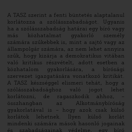
A TASZ szerint a fenti büntetés alaptalanul
korlátozza a szólásszabadságot. Ugyanis
ha a szólásszabadság határai egy bíró vagy
más közhatalmat gyakorló személy
számára szűkebbek is, mint a sajtó vagy az
állampolgár számára, az nem lehet annyira
szűk, hogy kizárja a demokratikus vitában
való kritikus részvételt, adott esetben a
közhatalom gyakorlására, a bírósági
szervezet igazgatására vonatkozó kritikát.
A TASZ készséggel elismeri tehát, hogy a
szólásszabadsághoz való jogot lehet
korlátozni, de ragaszkodik ahhoz, –
összhangban az Alkotmánybíróság
gyakorlatával is – hogy azok csak külső
korlátok lehetnek. Ilyen külső korlát
mindenki számára mások hasonló jogainak
és szabadságainak védelme, egy bíró