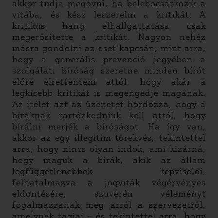
akkor tudja megóvni, ha belebocsátkozik a
vitába, és kész leszerelni a kritikát. A
kritikus hang elhallgattatása csak
megerősítette a kritikát. Nagyon nehéz
másra gondolni az eset kapcsán, mint arra,
hogy a generális prevenció jegyében a
szolgálati bíróság szeretne minden bírót
előre elrettenteni attól, hogy akár a
legkisebb kritikát is megengedje magának.
Az ítélet azt az üzenetet hordozza, hogy a
bíráknak tartózkodniuk kell attól, hogy
bírálni merjék a bíróságot. Ha így van,
akkor az egy illegitim törekvés, tekintettel
arra, hogy nincs olyan indok, ami kizárná,
hogy maguk a bírák, akik az állam
legfüggetlenebbek képviselői,
felhatalmazva a jogviták végérvényes
eldöntésére, szuverén véleményt
fogalmazzanak meg arról a szervezetről,
amelynek tagjai – és tekintettel arra, hogy