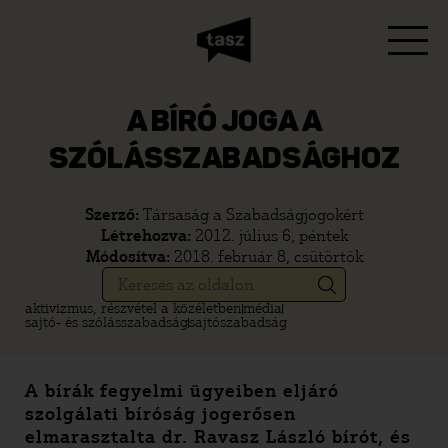
A BÍRÓ JOGA A
SZÓLÁSSZABADSÁGHOZ
Szerző:
Társaság a Szabadságjogokért
Létrehozva:
2012. július 6, péntek
Módosítva:
2018. február 8, csütörtök
aktivizmus, részvétel a közéletben
média
sajtó- és szólásszabadság
sajtószabadság
A bírák fegyelmi ügyeiben eljáró
szolgálati bíróság jogerősen
elmarasztalta dr. Ravasz László bírót, és