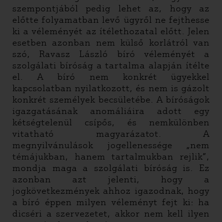
szempontjából pedig lehet az, hogy az
előtte folyamatban levő ügyről ne fejthesse
ki a véleményét az ítélethozatal előtt. Jelen
esetben azonban nem külső korlátról van
szó, Ravasz László bíró véleményét a
szolgálati bíróság a tartalma alapján ítélte
el. A bíró nem konkrét ügyekkel
kapcsolatban nyilatkozott, és nem is gázolt
konkrét személyek becsületébe. A bíróságok
igazgatásának anomáliáira adott egy
kétségtelenül csípős, és nemkülönben
vitatható magyarázatot. A
megnyilvánulások jogellenessége „nem
témájukban, hanem tartalmukban rejlik”,
mondja maga a szolgálati bíróság is. Ez
azonban azt jelenti, hogy a
jogkövetkezmények ahhoz igazodnak, hogy
a bíró éppen milyen véleményt fejt ki: ha
dicséri a szervezetet, akkor nem kell ilyen