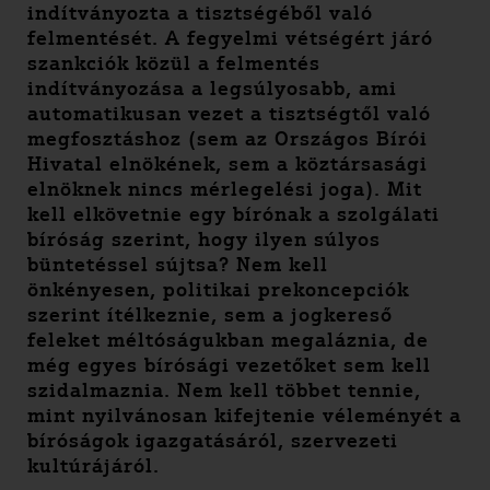
indítványozta a tisztségéből való
felmentését. A fegyelmi vétségért járó
szankciók közül a felmentés
indítványozása a legsúlyosabb, ami
automatikusan vezet a tisztségtől való
megfosztáshoz (sem az Országos Bírói
Hivatal elnökének, sem a köztársasági
elnöknek nincs mérlegelési joga). Mit
kell elkövetnie egy bírónak a szolgálati
bíróság szerint, hogy ilyen súlyos
büntetéssel sújtsa? Nem kell
önkényesen, politikai prekoncepciók
szerint ítélkeznie, sem a jogkereső
feleket méltóságukban megaláznia, de
még egyes bírósági vezetőket sem kell
szidalmaznia. Nem kell többet tennie,
mint nyilvánosan kifejtenie véleményét a
bíróságok igazgatásáról, szervezeti
kultúrájáról.