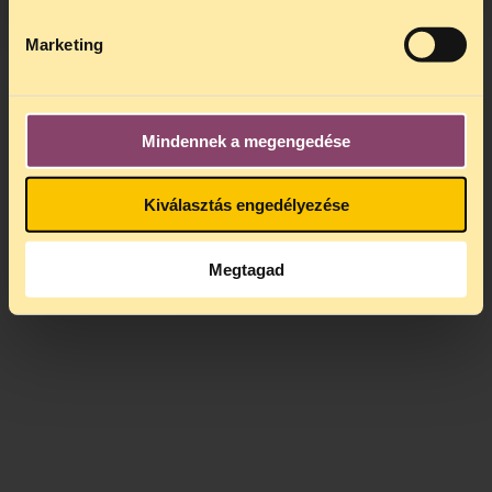
államtitkárrá kinevezett Dr. Horváth
Istvánt, hogy a jövőbeni hasonló
Marketing
adatkérések teljesítésénél az adatvédelmi
törvény rendelkezései szerint szíveskedjen
eljárni.
Mindennek a megengedése
Kiválasztás engedélyezése
Megtagad