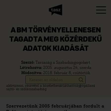
A BM TÖRVÉNYELLENESEN
TAGADTA MEG KÖZÉRDEKŰ
ADATOK KIADÁSÁT
Szerző:
Társaság a Szabadságjogokért
Létrehozva:
2005. augusztus 24, szerda
Módosítva:
2018. február 8, csütörtök
aktivizmus, részvétel a közéletben
átláthatóság
jogállam
sajtó- és szólásszabadság
Szervezetünk 2005 februárjában fordult a