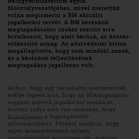
Belügyminisztérium egyik
főosztályvezetőjéhez, mivel szerettük
volna megismerni a BM aktuális
jogalkotási tervét. A BM kérésünk
megtagadásakor szokás szerint arra
hivatkozott, hogy amit kérünk, az döntés-
előkészítő anyag. Az adatvédelmi biztos
megállapította, hogy nem minősül annak,
és a kérésünk teljesítésének
megtagadása jogellenes volt.
Ahhoz, hogy egy társadalmi szervezetnek
esélye legyen arra, hogy az államigazgatás
roppant méretű jogalkotási munkáját
követni tudja arra van szüksége, hogy
hozzájusson
a legalapvetőbb
információkhoz. Például azokhoz, hogy
egyes minisztériumok milyen
jogszabályokat készítenek elő, mikorra