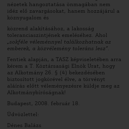
nézetek hangoztatása önmagában nem
idéz elő zavargásokat, hanem hozzájárul a
köznyugalom és
közrend alakításához, a lakosság
toleranciaszintjének emeléséhez. Ahol
„sokféle véleménnyel találkozhatnak az
emberek, a közvélemény toleráns lesz”.
Fentiek alapján, a TASZ képviseletében arra
kérem a T. Köztársasági Elnök Urat, hogy
az Alkotmány 26. § (4) bekezdésében
biztosított jogkörével élve, a törvényt
aláírás előtt véleményezésre küldje meg az
Alkotmánybíróságnak!
Budapest, 2008. február 18.
Üdvözlettel:
Dénes Balázs