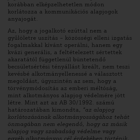
korábban elképzelhetetlen módon
korlátozza a kommunikációs alapjogok
anyajogát.
Az, hogy a jogalkotó ezúttal nem a
gyűlöletre uszítás – közösségi elleni izgatás
fogalmakkal kívánt operálni, hanem egy
kvázi generális, a feltételezett sértettek
akaratától függetlenül büntetendő
becsületsértési tényállást kreált, nem teszi
kevésbé alkotmányellenessé a választott
megoldást, úgyszintén az sem, hogy a
törvénymódosítás az emberi méltóság,
mint alkotmányos alapjog védelmére jött
létre. Mint azt az AB 30/1992. számú
határozatában kimondta,
“az alapjog
korlátozásának alkotmányosságához tehát
önmagában nem elegendő, hogy az másik
alapjog vagy szabadság védelme vagy
egyéb alkotmányos cél érdekében történik,