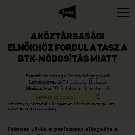
A KÖZTÁRSASÁGI
ELNÖKHÖZ FORDUL A TASZ A
BTK-MÓDOSÍTÁS MIATT
Szerző:
Társaság a Szabadságjogokért
Létrehozva:
2008. február 19, kedd
Módosítva:
2018. február 8, csütörtök
aktivizmus, részvétel a közéletben
átláthatóság
jogállam
sajtó- és szólásszabadság
Február 18-án a parlament elfogadta a