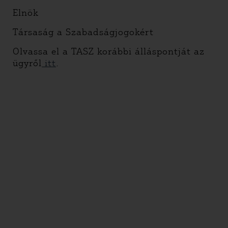
Elnök
Társaság a Szabadságjogokért
Olvassa el a TASZ korábbi álláspontját az
ügyről
itt
.