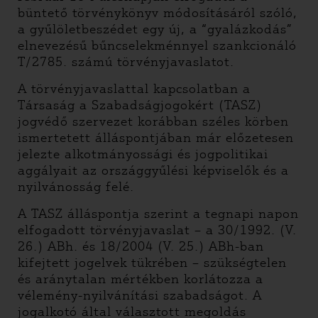
büntető törvénykönyv módosításáról szóló,
a gyűlöletbeszédet egy új, a “gyalázkodás”
elnevezésű bűncselekménnyel szankcionáló
T/2785. számú törvényjavaslatot.
A törvényjavaslattal kapcsolatban a
Társaság a Szabadságjogokért (TASZ)
jogvédő szervezet korábban széles körben
ismertetett álláspontjában már előzetesen
jelezte alkotmányossági és jogpolitikai
aggályait az országgyűlési képviselők és a
nyilvánosság felé.
A TASZ álláspontja szerint a tegnapi napon
elfogadott törvényjavaslat – a 30/1992. (V.
26.) ABh. és 18/2004 (V. 25.) ABh-ban
kifejtett jogelvek tükrében – szükségtelen
és aránytalan mértékben korlátozza a
vélemény-nyilvánítási szabadságot. A
jogalkotó által választott megoldás