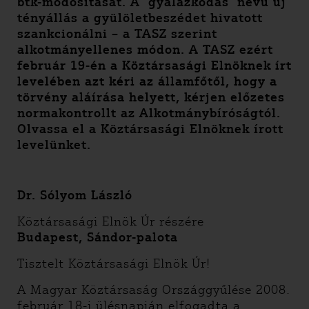
btk-módosítását. A ‘gyalázkodás’ nevű új
tényállás a gyülöletbeszédet hivatott
szankcionálni – a TASZ szerint
alkotmányellenes módon. A TASZ ezért
február 19-én a Köztársasági Elnöknek írt
levelében azt kéri az államfőtől, hogy a
törvény aláírása helyett, kérjen előzetes
normakontrollt az Alkotmánybíróságtól.
Olvassa el a Köztársasági Elnöknek írott
levelünket.
Dr. Sólyom László
Köztársasági Elnök Úr részére
Budapest, Sándor-palota
Tisztelt Köztársasági Elnök Úr!
A Magyar Köztársaság Országgyűlése 2008.
február 18-i ülésnapján elfogadta a