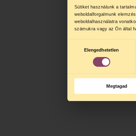
Sütiket használunk a tartal
TELEFO
weboldalforgalmunk elemzésé
Kedves érdek
weboldalhasználatra vonatko
augusztus 2
számukra vagy az Ön által ha
kedden, 13 é
alatt is elér
Hozzájárulás
Elengedhetetlen
kiválasztása
Megtagad