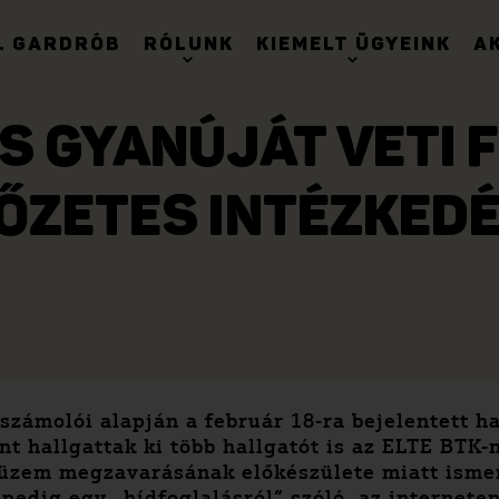
. GARDRÓB
RÓLUNK
KIEMELT ÜGYEINK
A
 GYANÚJÁT VETI 
ŐZETES INTÉZKED
számolói alapján a február 18-ra bejelentett 
 hallgattak ki több hallgatót is az ELTE BTK-
üzem megzavarásának előkészülete miatt ismere
pedig egy „hídfoglalásról” szóló, az interneten 