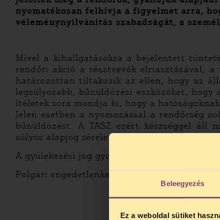
nyomatékosan felhívja a figyelmet arra, ho
véleménynyilvánítás szabadságát, a személ
Mivel a kihallgatásokra a bejelentett tüntet
rendőri akció a résztvevők elriasztásával, a
határozottan tiltakozik az ellen, hogy az ál
legsúlyosabb, bűnüldözési eszközöket, hogy 
ítéletek sora mondja ki, hogy a hatóságoknak
Jelen esetben a nyomozással a rendőrség so
bűnüldözést. A TASZ ezért készséggel áll m
súlyos alapjog sérelem esetén ingyenes jogseg
A gyülekezési jog gyakorlásával kapcsolatos 
Polgári engedetlenkedőknek szóló tanácsain
Beleegyezés
Ez a weboldal sütiket haszn