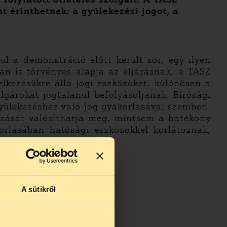
 érinthetnek: a gyülekezési jogot, a
ül a demonstráció előtt került sor, egy ilyen
van is törvényes alapja az eljárásnak, a TASZ
elkezésükre álló jogi eszközöket, különösen a
gárokat jogtalanul befolyásoljanak. Bírósági
gyülekezéshez való jog gyakorlásával szemben.
ozását valósíthatja meg, mintsem a hatékony
orlásában hatósági eszközökkel korlátoznak,
A sütikről