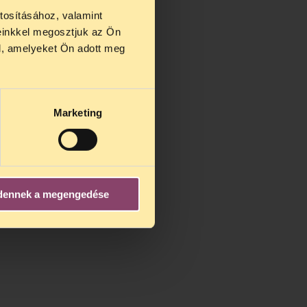
tosításához, valamint
einkkel megosztjuk az Ön
us 27 és
l, amelyeket Ön adott meg
us 25-én
n ezidő
Marketing
dennek a megengedése