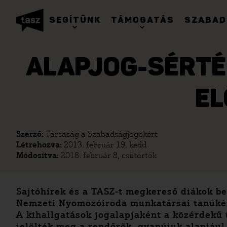
SEGÍTÜNK
TÁMOGATÁS
SZABAD
ALAPJOG-SÉRTÉS
EL
Szerző:
Társaság a Szabadságjogokért
Létrehozva:
2013. február 19, kedd
Módosítva:
2018. február 8, csütörtök
Sajtóhírek és a TASZ-t megkereső diákok be
Nemzeti Nyomozóiroda munkatársai tanúként
A kihallgatások jogalapjaként a közérdekű 
jelölték meg a rendőrök, gyanújuk alapjául 