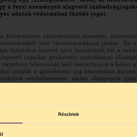
gy a fenti események alapvető szabadságjogokat
yes adatok védelméhez fűződő jogot.
és feltételezett résztvevőivel szemben, közvetlen
 tüntetésektől való távolmaradással járhat. Ha 
lam hivatalos szervei arra használják fel a rend
alapvető jogaikat gyakorolni szándékozó állampol
 nagyfokú toleranciát kell tanúsítaniuk a békés 
kkal inkább a gyülekezési jog aránytalan korlát
indazok rendelkezésére, akiket alapjogaik gyak
élyt biztosít.
részletes információkért
kattintson ide >>
kat pedig
itt olvashatja el >>
Részletek
ál