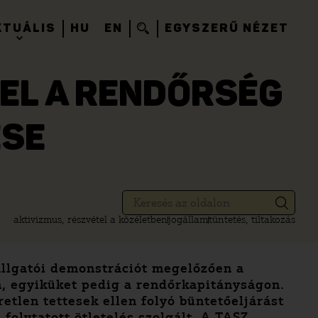
KTUÁLIS
HU
EN
EGYSZERŰ NÉZET
FEL A RENDŐRSÉG
ÉSE
aktivizmus, részvétel a közéletben
jogállam
tüntetés, tiltakozás
hallgatói demonstrációt megelőzően a
n, egyiküket pedig a rendőrkapitányságon.
tlen tettesek ellen folyó büntetőeljárást
folytatott ötletelés szolgált. A TASZ