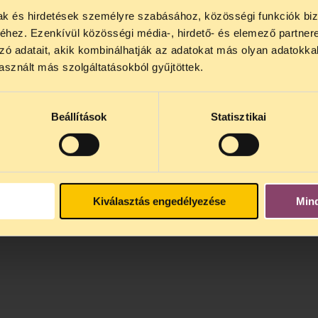
mak és hirdetések személyre szabásához, közösségi funkciók biz
NOS JOGSEGÉLY SZÜNET!
hez. Ezenkívül közösségi média-, hirdető- és elemező partner
lődő, Tájékoztatjuk, hogy
telefonos jogsegélyünk júli
zó adatait, akik kombinálhatják az adatokat más olyan adatokka
4 között szünetel
. Az első telefonos jogsegély
auguszt
sznált más szolgáltatásokból gyűjtöttek.
s 15 óra között lesz
. A
jogsegely@tasz.hu
email címe
 minket.
Beállítások
Statisztikai
Kiválasztás engedélyezése
Min