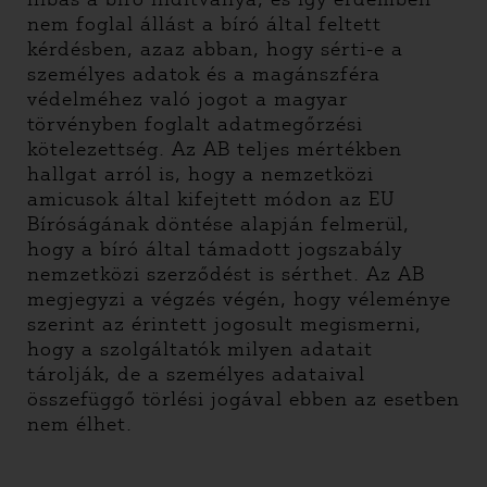
nem foglal állást a bíró által feltett
kérdésben, azaz abban, hogy sérti-e a
személyes adatok és a magánszféra
védelméhez való jogot a magyar
törvényben foglalt adatmegőrzési
kötelezettség. Az AB teljes mértékben
hallgat arról is, hogy a nemzetközi
amicusok által kifejtett módon az EU
Bíróságának döntése alapján felmerül,
hogy a bíró által támadott jogszabály
nemzetközi szerződést is sérthet. Az AB
megjegyzi a végzés végén, hogy véleménye
szerint az érintett jogosult megismerni,
hogy a szolgáltatók milyen adatait
tárolják, de a személyes adataival
összefüggő törlési jogával ebben az esetben
nem élhet.