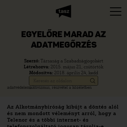
EGYELŐRE MARAD AZ
ADATMEGŐRZÉS
Szerző:
Társaság a Szabadságjogokért
Létrehozva:
2015. május 21, csütörtök
Módosítva:
2018. április 24, kedd
adatvédelem
aktivizmus, részvétel a közéletben
Az Alkotmánybíróság kibújt a döntés alól
és nem mondott véleményt arról, hogy a
Telenor és a többi internet- és
telefonszolgáltató jogosan tárolja-e