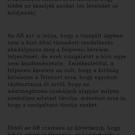
többé ne kezeljék azokat (és leveleket se
küldjenek).
Az AB azt is leírja, hogy a vizsgált ügyben
nem a bíró által támadott rendelkezés
akadályozza meg a felperesi kérelem
teljesítését, de ezek vizsgálatát a bíró ugye
nem kezdeményezte. Emlékeztetőül, a
felperesi kérelem az volt, hogy a bíróság
kötelezze a Telenort arra, hogy egyrészt
tájékoztassa őt arról, hogy az
adatmegőrzési szabályok alapján milyen
személyes adatait tárolja, másrészt arra is,
hogy a szolgáltató törölje ezeket.
Ebből az AB számára az következik, hogy
hibás a bíró indítványa, és így érdemben