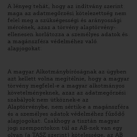
A lényeg tehát, hogy az indítvány szerint
maga az adatmegőrzési kötelezettség nem
felel meg a szükségességi és arányossági
mércének, azaz a törvény alaptörvény-
ellenesen korlátozza a személyes adatok és
a magánszféra védelméhez való
alapjogokat.
A magyar Alkotmánybíróságnak az ügyben
azt kellett volna megítélnie, hogy a magyar
törvény megfelel-e a magyar alkotmányos
követelményeknek, azaz az adatmegőrzési
szabályok nem ütköznek-e az
Alaptörvénybe, nem sértik-e a magánszféra
és a személyes adatok védelméhez fűződő
alapjogokat. Csakhogy a tisztán magyar
jogi szempontokon túl az AB-nek van egy
olyan (a TASZ szerint) kötelessége, az AB