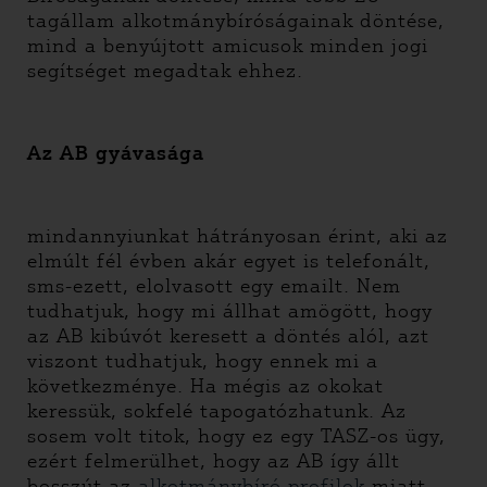
tagállam alkotmánybíróságainak döntése,
mind a benyújtott amicusok minden jogi
segítséget megadtak ehhez.
Az AB gyávasága
mindannyiunkat hátrányosan érint, aki az
elmúlt fél évben akár egyet is telefonált,
sms-ezett, elolvasott egy emailt. Nem
tudhatjuk, hogy mi állhat amögött, hogy
az AB kibúvót keresett a döntés alól, azt
viszont tudhatjuk, hogy ennek mi a
következménye. Ha mégis az okokat
keressük, sokfelé tapogatózhatunk. Az
sosem volt titok, hogy ez egy TASZ-os ügy,
ezért felmerülhet, hogy az AB így állt
bosszút az
alkotmánybíró profilok
miatt.