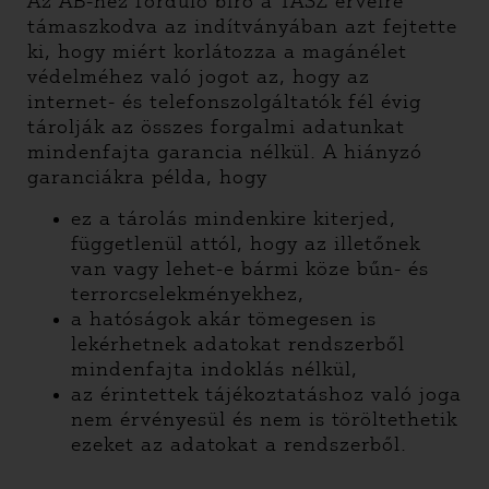
Az AB-hez forduló bíró a TASZ érveire
támaszkodva az indítványában azt fejtette
ki, hogy miért korlátozza a magánélet
védelméhez való jogot az, hogy az
internet- és telefonszolgáltatók fél évig
tárolják az összes forgalmi adatunkat
mindenfajta garancia nélkül. A hiányzó
garanciákra példa, hogy
ez a tárolás mindenkire kiterjed,
függetlenül attól, hogy az illetőnek
van vagy lehet-e bármi köze bűn- és
terrorcselekményekhez,
a hatóságok akár tömegesen is
lekérhetnek adatokat rendszerből
mindenfajta indoklás nélkül,
az érintettek tájékoztatáshoz való joga
nem érvényesül és nem is töröltethetik
ezeket az adatokat a rendszerből.