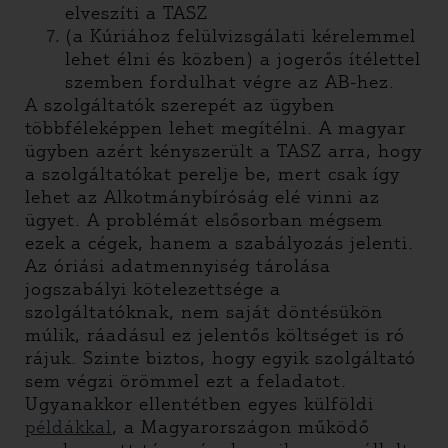
elveszíti a TASZ
(a Kúriához felülvizsgálati kérelemmel
lehet élni és közben) a jogerős ítélettel
szemben fordulhat végre az AB-hez.
A szolgáltatók szerepét az ügyben
többféleképpen lehet megítélni. A magyar
ügyben azért kényszerült a TASZ arra, hogy
a szolgáltatókat perelje be, mert csak így
lehet az Alkotmánybíróság elé vinni az
ügyet. A problémát elsősorban mégsem
ezek a cégek, hanem a szabályozás jelenti.
Az óriási adatmennyiség tárolása
jogszabályi kötelezettsége a
szolgáltatóknak, nem saját döntésükön
múlik, ráadásul ez jelentős költséget is ró
rájuk. Szinte biztos, hogy egyik szolgáltató
sem végzi örömmel ezt a feladatot.
Ugyanakkor ellentétben egyes külföldi
példákkal
, a Magyarországon működő