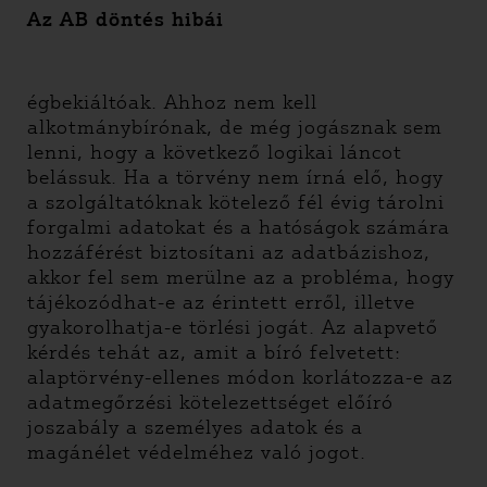
Az AB döntés hibái
égbekiáltóak. Ahhoz nem kell
alkotmánybírónak, de még jogásznak sem
lenni, hogy a következő logikai láncot
belássuk. Ha a törvény nem írná elő, hogy
a szolgáltatóknak kötelező fél évig tárolni
forgalmi adatokat és a hatóságok számára
hozzáférést biztosítani az adatbázishoz,
akkor fel sem merülne az a probléma, hogy
tájékozódhat-e az érintett erről, illetve
gyakorolhatja-e törlési jogát. Az alapvető
kérdés tehát az, amit a bíró felvetett:
alaptörvény-ellenes módon korlátozza-e az
adatmegőrzési kötelezettséget előíró
joszabály a személyes adatok és a
magánélet védelméhez való jogot.