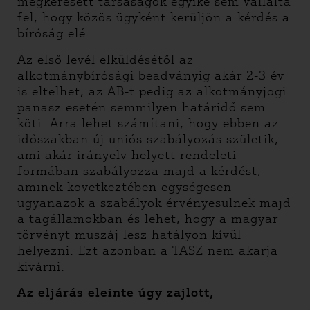
megkeresett társaságok egyike sem vállalta
fel, hogy közös ügyként kerüljön a kérdés a
bíróság elé.
Az első levél elküldésétől az
alkotmánybírósági beadványig akár 2-3 év
is eltelhet, az AB-t pedig az alkotmányjogi
panasz esetén semmilyen határidő sem
köti. Arra lehet számítani, hogy ebben az
időszakban új uniós szabályozás születik,
ami akár irányelv helyett rendeleti
formában szabályozza majd a kérdést,
aminek következtében egységesen
ugyanazok a szabályok érvényesülnek majd
a tagállamokban és lehet, hogy a magyar
törvényt muszáj lesz hatályon kívül
helyezni. Ezt azonban a TASZ nem akarja
kivárni.
Az eljárás eleinte úgy zajlott,