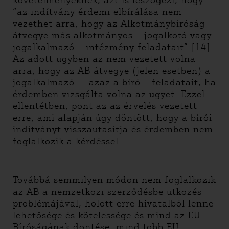
követelményeknek, azt is leszögezi, hogy
“az indítvány érdemi elbírálása nem
vezethet arra, hogy az Alkotmánybíróság
átvegye más alkotmányos – jogalkotó vagy
jogalkalmazó – intézmény feladatait” [14].
Az adott ügyben az nem vezetett volna
arra, hogy az AB átvegye (jelen esetben) a
jogalkalmazó – azaz a bíró – feladatait, ha
érdemben vizsgálta volna az ügyet. Ezzel
ellentétben, pont az az érvelés vezetett
erre, ami alapján úgy döntött, hogy a bírói
indítványt visszautasítja és érdemben nem
foglalkozik a kérdéssel.
Továbbá semmilyen módon nem foglalkozik
az AB a nemzetközi szerződésbe ütközés
problémájával, holott erre hivatalból lenne
lehetősége és kötelessége és mind az EU
Bíróságának döntése, mind több EU