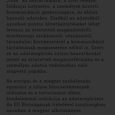
„csak” az időtartamára, a hívó felekre,
földrajzi helyzetre, a személyek közötti
kommunikáció gyakoriságára, és ehhez
hasonló adatokra. Ezekből az adatokból
azonban pontos következtetéseket lehet
levonni az érintettek magánéletéről,
mindennapi szokásairól, utazásairól,
társadalmi környezetéről a kommunikáció
tartalmának megismerése nélkül is. Ezért
ez az adatmegőrzés súlyos beavatkozást
jelent az érintettek magánszférájába és a
személyes adatok védelméhez való
alapvető jogokba.
Az európai és a magyar szabályozás
egyaránt a súlyos bűncselekmények
üldözése és a terrorizmus elleni
küzdelemmel indokolja az adatmegőrzést.
Az EU Bíróságának ítéletével összhangban
azonban a magyar alkotmányos