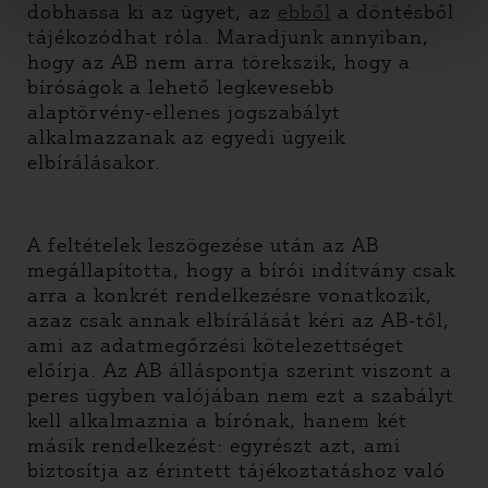
dobhassa ki az ügyet, az
ebből
a döntésből
tájékozódhat róla. Maradjunk annyiban,
hogy az AB nem arra törekszik, hogy a
bíróságok a lehető legkevesebb
alaptörvény-ellenes jogszabályt
alkalmazzanak az egyedi ügyeik
elbírálásakor.
A feltételek leszögezése után az AB
megállapította, hogy a bírói indítvány csak
arra a konkrét rendelkezésre vonatkozik,
azaz csak annak elbírálását kéri az AB-től,
ami az adatmegőrzési kötelezettséget
előírja. Az AB álláspontja szerint viszont a
peres ügyben valójában nem ezt a szabályt
kell alkalmaznia a bírónak, hanem két
másik rendelkezést: egyrészt azt, ami
biztosítja az érintett tájékoztatáshoz való