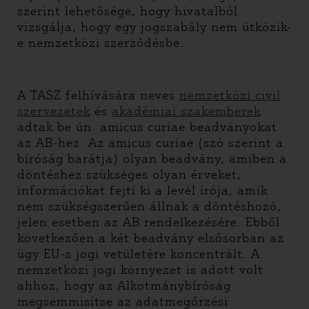
szerint lehetősége, hogy hivatalból
vizsgálja, hogy egy jogszabály nem ütközik-
e nemzetközi szerződésbe.
A TASZ felhívására neves
nemzetközi civil
szervezetek
és
akadémiai szakemberek
adtak be ún. amicus curiae beadványokat
az AB-hez. Az amicus curiae (szó szerint a
bíróság barátja) olyan beadvány, amiben a
döntéshez szükséges olyan érveket,
információkat fejti ki a levél írója, amik
nem szükségszerűen állnak a döntéshozó,
jelen esetben az AB rendelkezésére. Ebből
következően a két beadvány elsősorban az
ügy EU-s jogi vetületére koncentrált. A
nemzetközi jogi környezet is adott volt
ahhoz, hogy az Alkotmánybíróság
megsemmisítse az adatmegőrzési