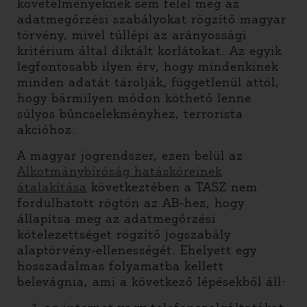
követelményeknek sem felel meg az
adatmegőrzési szabályokat rögzítő magyar
törvény, mivel túllépi az arányossági
kritérium által diktált korlátokat. Az egyik
legfontosabb ilyen érv, hogy mindenkinek
minden adatát tárolják, függetlenül attól,
hogy bármilyen módon köthető lenne
súlyos bűncselekményhez, terrorista
akcióhoz.
A magyar jogrendszer, ezen belül az
Alkotmánybíróság hatásköreinek
átalakítása
következtében a TASZ nem
fordulhatott rögtön az AB-hez, hogy
állapítsa meg az adatmegőrzési
kötelezettséget rögzítő jogszabály
alaptörvény-ellenességét. Ehelyett egy
hosszadalmas folyamatba kellett
belevágnia, ami a következő lépésekből áll: