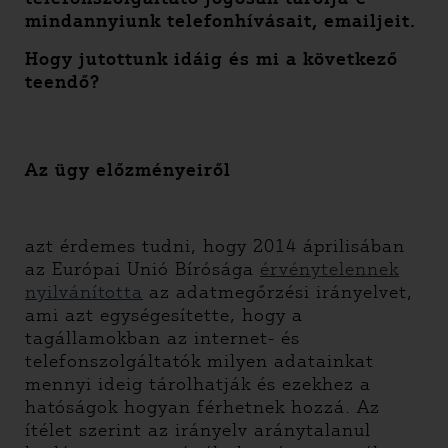
mindannyiunk telefonhívásait, emailjeit.
Hogy jutottunk idáig és mi a következő
teendő?
Az ügy előzményeiről
azt érdemes tudni, hogy 2014 áprilisában
az Európai Unió Bírósága
érvénytelennek
nyilvánította
az adatmegőrzési irányelvet,
ami azt egységesítette, hogy a
tagállamokban az internet- és
telefonszolgáltatók milyen adatainkat
mennyi ideig tárolhatják és ezekhez a
hatóságok hogyan férhetnek hozzá. Az
ítélet szerint az irányelv aránytalanul