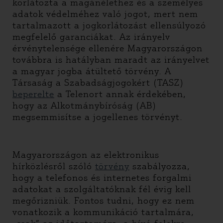
korlátozta a magánélethez és a személyes
adatok védelméhez való jogot, mert nem
tartalmazott a jogkorlátozást ellensúlyozó
megfelelő garanciákat. Az irányelv
érvénytelensége ellenére Magyarországon
továbbra is hatályban maradt az irányelvet
a magyar jogba átültető törvény. A
Társaság a Szabadságjogokért (TASZ)
beperelte
a Telenort annak érdekében,
hogy az Alkotmánybíróság (AB)
megsemmisítse a jogellenes törvényt.
Magyarországon az elektronikus
hírközlésről szóló
törvény
szabályozza,
hogy a telefonos és internetes forgalmi
adatokat a szolgáltatóknak fél évig kell
megőrizniük. Fontos tudni, hogy ez nem
vonatkozik a kommunikáció tartalmára,