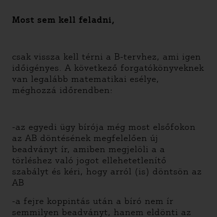
Most sem kell feladni,
csak vissza kell térni a B-tervhez, ami igen
időigényes. A következő forgatókönyveknek
van legalább matematikai esélye,
méghozzá időrendben:
-az egyedi ügy bírója még most elsőfokon
az AB döntésének megfelelően új
beadványt ír, amiben megjelöli a a
törléshez való jogot ellehetetlenítő
szabályt és kéri, hogy arról (is) döntsön az
AB
-a fejre koppintás után a bíró nem ír
semmilyen beadványt, hanem eldönti az