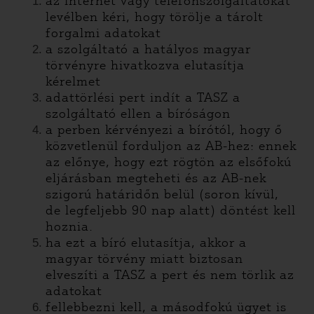
az internet vagy telefonszolgáltatókat
levélben kéri, hogy törölje a tárolt
forgalmi adatokat
a szolgáltató a hatályos magyar
törvényre hivatkozva elutasítja
kérelmet
adattörlési pert indít a TASZ a
szolgáltató ellen a bíróságon
a perben kérvényezi a bírótól, hogy ő
közvetlenül forduljon az AB-hez: ennek
az előnye, hogy ezt rögtön az elsőfokú
eljárásban megteheti és az AB-nek
szigorú határidőn belül (soron kívül,
de legfeljebb 90 nap alatt) döntést kell
hoznia.
ha ezt a bíró elutasítja, akkor a
magyar törvény miatt biztosan
elveszíti a TASZ a pert és nem törlik az
adatokat
fellebbezni kell, a másodfokú ügyet is