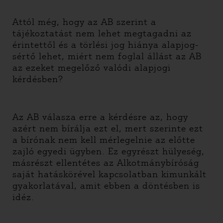
Attól még, hogy az AB szerint a
tájékoztatást nem lehet megtagadni az
érintettől és a törlési jog hiánya alapjog-
sértő lehet, miért nem foglal állást az AB
az ezeket megelőző valódi alapjogi
kérdésben?
Az AB válasza erre a kérdésre az, hogy
azért nem bírálja ezt el, mert szerinte ezt
a bírónak nem kell mérlegelnie az előtte
zajló egyedi ügyben. Ez egyrészt hülyeség,
másrészt ellentétes az Alkotmánybíróság
saját hatáskörével kapcsolatban kimunkált
gyakorlatával, amit ebben a döntésben is
idéz.