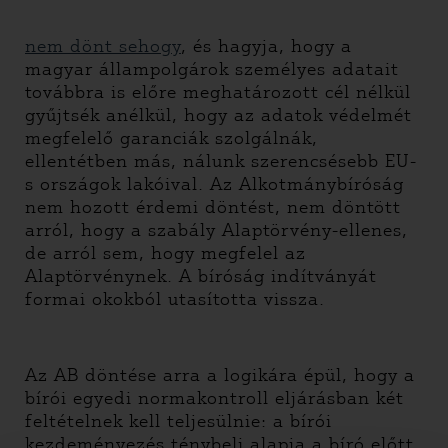
nem dönt sehogy
, és hagyja, hogy a
magyar állampolgárok személyes adatait
továbbra is előre meghatározott cél nélkül
gyűjtsék anélkül, hogy az adatok védelmét
megfelelő garanciák szolgálnák,
ellentétben más, nálunk szerencsésebb EU-
s országok lakóival. Az Alkotmánybíróság
nem hozott érdemi döntést, nem döntött
arról, hogy a szabály Alaptörvény-ellenes,
de arról sem, hogy megfelel az
Alaptörvénynek. A bíróság indítványát
formai okokból utasította vissza.
Az AB döntése arra a logikára épül, hogy a
bírói egyedi normakontroll eljárásban két
feltételnek kell teljesülnie: a bírói
kezdeményezés ténybeli alapja a bíró előtt