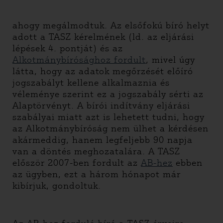
ahogy megálmodtuk. Az elsőfokú bíró helyt
adott a TASZ kérelmének (ld. az eljárási
lépések 4. pontját) és az
Alkotmánybírósághoz fordult
, mivel úgy
látta, hogy az adatok megőrzését előíró
jogszabályt kellene alkalmaznia és
véleménye szerint ez a jogszabály sérti az
Alaptörvényt. A bírói indítvány eljárási
szabályai miatt azt is lehetett tudni, hogy
az Alkotmánybíróság nem ülhet a kérdésen
akármeddig, hanem legfeljebb 90 napja
van a döntés meghozatalára. A TASZ
először 2007-ben fordult az
AB-hez
ebben
az ügyben, ezt a három hónapot már
kibírjuk, gondoltuk.