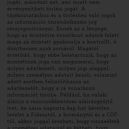
jogát, másrészt azt, ami miatt nem
érvényesítheti törlési jogát. A
tájékoztatáshoz és a törléshez való jogok
az információs önrendelkezési jog
részjogosítványai. Ennek az a lényege,
hogy az érintettre vonatkozó adatok felett
maga az érintett gyakorolja a kontrollt, ő
dönthessen azok sorsáról. Magától
értetődő, hogy ebbe beletartozik, hogy az
érintettnek joga van megismerni, hogy
milyen adatkezelő, milyen jogi alappal,
milyen személyes adatait kezeli, valamint
adott esetben felszólíthassa az
adatkezelőt, hogy a rá vonatkozó
információt törölje. Például, ha valaki
aláírja a rezsicsökkentéses aláírásgyűjtő
ívet, de uána naponta kap hat kéretlen
levelet a Fidesztől, a kormánytól és a CÖF-
től, akkor joggal érezheti, hogy visszaéltek
a személyes adataival és kérheti, hogy