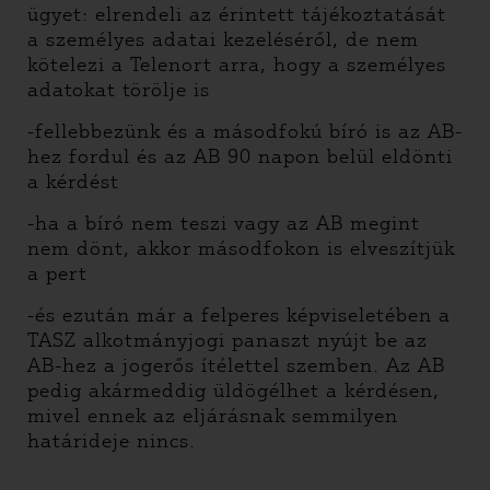
ügyet: elrendeli az érintett tájékoztatását
a személyes adatai kezeléséről, de nem
kötelezi a Telenort arra, hogy a személyes
adatokat törölje is
-fellebbezünk és a másodfokú bíró is az AB-
hez fordul és az AB 90 napon belül eldönti
a kérdést
-ha a bíró nem teszi vagy az AB megint
nem dönt, akkor másodfokon is elveszítjük
a pert
-és ezután már a felperes képviseletében a
TASZ alkotmányjogi panaszt nyújt be az
AB-hez a jogerős ítélettel szemben. Az AB
pedig akármeddig üldögélhet a kérdésen,
mivel ennek az eljárásnak semmilyen
határideje nincs.