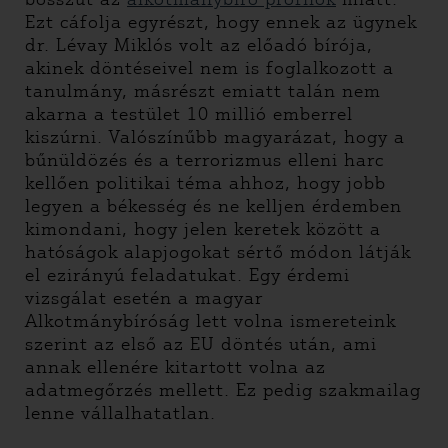
Ezt cáfolja egyrészt, hogy ennek az ügynek
dr. Lévay Miklós volt az előadó bírója,
akinek döntéseivel nem is foglalkozott a
tanulmány, másrészt emiatt talán nem
akarna a testület 10 millió emberrel
kiszúrni. Valószínűbb magyarázat, hogy a
bűnüldözés és a terrorizmus elleni harc
kellően politikai téma ahhoz, hogy jobb
legyen a békesség és ne kelljen érdemben
kimondani, hogy jelen keretek között a
hatóságok alapjogokat sértő módon látják
el ezirányú feladatukat. Egy érdemi
vizsgálat esetén a magyar
Alkotmánybíróság lett volna ismereteink
szerint az első az EU döntés után, ami
annak ellenére kitartott volna az
adatmegőrzés mellett. Ez pedig szakmailag
lenne vállalhatatlan.