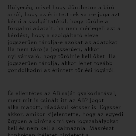
Hülyeség, mivel hogy dönthetne a bíró
arról, hogy az érintettnek van-e joga azt
kérni a szolgáltatótól, hogy törölje a
forgalmi adatait, ha nem mérlegeli azt a
kérdést, hogy a szolgáltató eleve
jogszerűen tárolja-e azokat az adatokat.
Ha nem tárolja jogszerűen, akkor
nyilvánvaló, hogy törölnie kell őket. Ha
jogszerűen tárolja, akkor lehet tovább
gondolkodni az érintett törlési jogáról.
És ellentétes az AB saját gyakorlatával,
mert mit is csinált itt az AB? Jogot
alkalmazott, ráadásul kétszer is. Egyszer
akkor, amikor kijelentette, hogy az egyedi
ügyben a bírónak milyen jogszabályokat
kell és nem kell alkalmaznia. Másrészt
konkrétan ítéletet hirdetett a