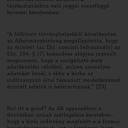
tájékoztatáshoz való joggal összefüggő
kereseti kérelemben:
“A felhívott törvényhelyekből következően
az Alkotmánybíróság megállapította, hogy
az érintett (az Eht. szerinti felhasználó) az
Eht. 154. § (7) bekezdése alapján jogosult
megismerni, hogy a szolgáltató mely
adatkezelési célokból, milyen személyes
adatokat kezel, s ebbe a körbe az
indítványozó által támadott rendelkezéssel
érintett adatok is beletartoznak.” [23]
Hol itt a gond? Az AB ugyanebben a
döntésben annak mérlegelése keretében,
hogy a bírói indítvány megfelelt-e a formai