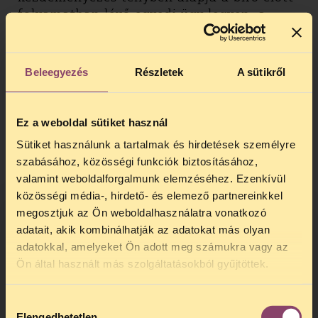
folyamatban lévő egyedi ügy legyen, a
kezdeményezésnek pedig az ebben az
ügyben alkalmazandó jogszabály
vizsgálatára kell irányulnia [17].
Beleegyezés
Részletek
A sütikről
“Az Alkotmánybíróság rámutatott, hogy az
Ez a weboldal sütiket használ
„eljáró bíró tehát csak azon jogszabály,
Sütiket használunk a tartalmak és hirdetések személyre
illetve jogszabályi rendelkezés alaptörvény-
szabásához, közösségi funkciók biztosításához,
ellenességének megállapítására tehet
valamint weboldalforgalmunk elemzéséhez. Ezenkívül
indítványt, melyet a konkrét ügy elbírálása
közösségi média-, hirdető- és elemező partnereinkkel
során kifejezetten alkalmaznia kell(ene).
megosztjuk az Ön weboldalhasználatra vonatkozó
Ebből következően alapvető feltétel a
támadott norma és a folyamatban lévő
adatait, akik kombinálhatják az adatokat más olyan
egyedi ügy közötti közvetlen összefüggés.
adatokkal, amelyeket Ön adott meg számukra vagy az
TELEFONOS JOGSEGÉLY
Amennyiben a bírói kezdeményezés olyan
Ön által használt más szolgáltatásokból gyűjtöttek.
jogszabályt vagy jogszabályi rendelkezést
SZÜNET!
támad meg az Alkotmánybíróság előtt,
Hozzájárulás
Kedves érdeklődő, Tájékoztatjuk,
mely az előtte folyamatban lévő (az
Elengedhetetlen