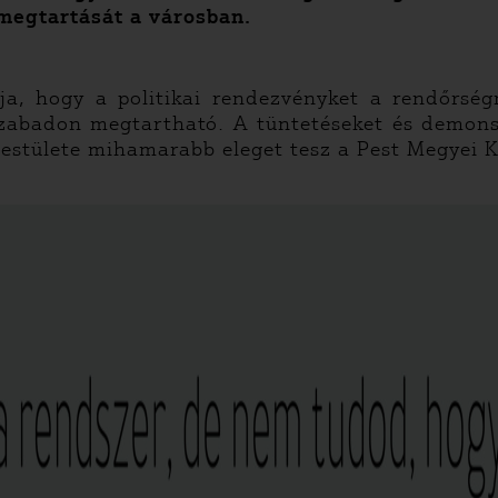
megtartását a városban.
a, hogy a politikai rendezvényket a rendőrségn
szabadon megtartható. A tüntetéseket és demon
testülete mihamarabb eleget tesz a Pest Megyei 