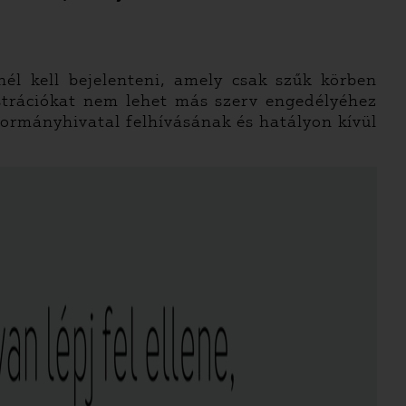
él kell bejelenteni, amely csak szűk körben
strációkat nem lehet más szerv engedélyéhez
Kormányhivatal felhívásának és hatályon kívül