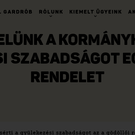
. GARDRÓB
RÓLUNK
KIEMELT ÜGYEINK
A
ELÜNK A KORMÁNYHI
I SZABADSÁGOT E
RENDELET
sérti a gyülekezési szabadságot az a gödöllői r