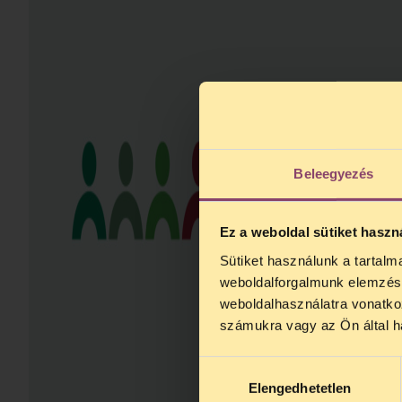
Beleegyezés
Ez a weboldal sütiket haszn
Sütiket használunk a tartal
TELEFO
weboldalforgalmunk elemzésé
Kedves érdek
weboldalhasználatra vonatko
augusztus 2
számukra vagy az Ön által ha
kedden, 13 é
alatt is elér
Hozzájárulás
Elengedhetetlen
kiválasztása