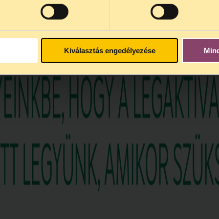
Kiválasztás engedélyezése
Min