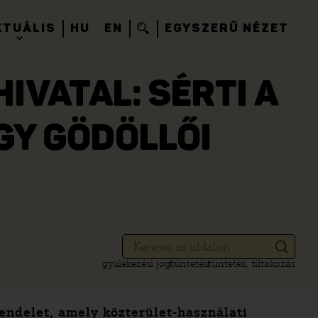
KTUÁLIS
HU
EN
EGYSZERŰ NÉZET
VATAL: SÉRTI A
GY GÖDÖLLŐI
gyülekezési jog
tüntetés
tüntetés, tiltakozás
endelet, amely közterület-használati