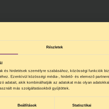
Részletek
ál
mak és hirdetések személyre szabásához, közösségi funkciók biz
NOS JOGSEGÉLY SZÜNET!
hez. Ezenkívül közösségi média-, hirdető- és elemező partner
lődő, Tájékoztatjuk, hogy
telefonos jogsegélyünk júli
zó adatait, akik kombinálhatják az adatokat más olyan adatokka
4 között szünetel
. Az első telefonos jogsegély
auguszt
sznált más szolgáltatásokból gyűjtöttek.
s 15 óra között lesz
. A
jogsegely@tasz.hu
email címe
 minket.
Beállítások
Statisztikai