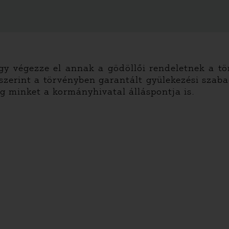
y végezze el annak a gödöllői rendeletnek a tö
 szerint a törvényben garantált gyülekezési sza
g minket a kormányhivatal álláspontja is.