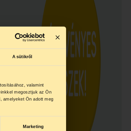
A sütikről
tosításához, valamint
einkkel megosztjuk az Ön
us 27 és
l, amelyeket Ön adott meg
us 25-én
n ezidő
Marketing