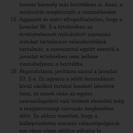
hanem bármely más borítékban is. Azaz, a
módosítás megkönnyíti a visszaéléseket.
Aggasztó és ezért elfogadhatatlan, hogy a
Javaslat 96. §-a értelmében az
érvénytelennek nyilvánított szavazási
iratokat tartalmazó válaszborítékok
tartalmát, a szavazattal együtt ezentúl a
javaslat értelmében nem kellene
visszahelyezni a borítékba.
Átgondolásra, javításra szorul a Javaslat
53. §-a. Ez ugyanis a jelölt lemondáson
kívüli okokból történő kiesését lehetővé
teszi, és ennek okán az egyéni
szavazólapokról való törlését elrendeli még
a magyarországi szavazás megkezdése
előtt. Ez ahhoz vezethet, hogy a
külképviseleten szavazó választópolgárok
egy része olyan jelöltre adhatja le