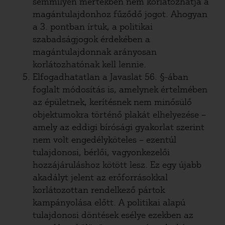
semmilyen mértékben nem korlátozhatja a
magántulajdonhoz fűződő jogot. Ahogyan
a 3. pontban írtuk, a politikai
szabadságjogok érdekében a
magántulajdonnak arányosan
korlátozhatónak kell lennie.
Elfogadhatatlan a Javaslat 56. §-ában
foglalt módosítás is, amelynek értelmében
az épületnek, kerítésnek nem minősülő
objektumokra történő plakát elhelyezése –
amely az eddigi bírósági gyakorlat szerint
nem volt engedélyköteles – ezentúl
tulajdonosi, bérlői, vagyonkezelői
hozzájáruláshoz kötött lesz. Ez egy újabb
akadályt jelent az erőforrásokkal
korlátozottan rendelkező pártok
kampányolása előtt. A politikai alapú
tulajdonosi döntések esélye ezekben az