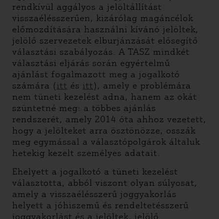
rendkívül aggályos a jelöltállítást
visszaélésszerűen, kizárólag magáncélok
előmozdítására használni kívánó jelöltek,
jelölő szervezetek elburjánzását elősegítő
választási szabályozás. A TASZ mindkét
választási eljárás során egyértelmű
ajánlást fogalmazott meg a jogalkotó
számára (
itt
és
itt
), amely e problémára
nem tüneti kezelést adna, hanem az okát
szüntetné meg: a többes ajánlás
rendszerét, amely 2014 óta ahhoz vezetett,
hogy a jelölteket arra ösztönözze, osszák
meg egymással a választópolgárok általuk
hetekig kezelt személyes adatait.
Ehelyett a jogalkotó a tüneti kezelést
választotta, abból viszont olyan súlyosat,
amely a visszaélésszerű joggyakorlás
helyett a jóhiszemű és rendeltetésszerű
joggyakorlást és a jelöltek, jelölő