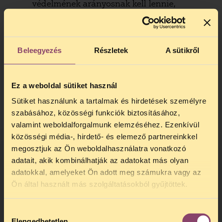
védelmének arányosnak kell lennie,
mérlegelési lehetőséget kell biztosítani a
jogalkalmazónak, és a szabályozásnak,
jogalkalmazásnak meg kell felelnie a
Beleegyezés
Részletek
A sütikről
jogbiztonság követelményeinek. A
mérlegelés nélküli tiltás és a tiltott
területek, épületek pontos listájának hiánya
Ez a weboldal sütiket használ
ezen elvárásoknak nem felel meg.
Sütiket használunk a tartalmak és hirdetések személyre
A jogorvoslati lehetőségek súlyos korlátját
szabásához, közösségi funkciók biztosításához,
jelenti és ezért elfogadhatatlan a Javaslat
valamint weboldalforgalmunk elemzéséhez. Ezenkívül
59. §-ában foglalt módosítás. Meg kell
közösségi média-, hirdető- és elemező partnereinkkel
őrizni az internetes tartalmak sajátosságait
megosztjuk az Ön weboldalhasználatra vonatkozó
megfelelően figyelembe vevő hatályos
adatait, akik kombinálhatják az adatokat más olyan
szabályozást, nem elfogadható a
adatokkal, amelyeket Ön adott meg számukra vagy az
jogorvoslati eljárás határidejének
TELEFONOS JOGSEGÉLY
Ön által használt más szolgáltatásokból gyűjtöttek.
hatályosnál szigorúbb megállapítása.
SZÜNET!
Elfogadhatatlan a Javaslat 59. §-a, mert
Hozzájárulás
Kedves érdeklődő, Tájékoztatjuk,
jelentős részben – legalábbis az
Elengedhetetlen