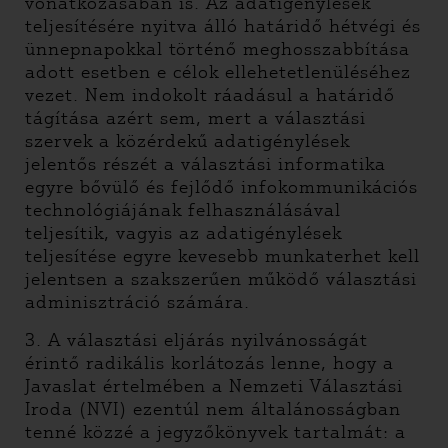
vonatkozásában is. Az adatigénylések
teljesítésére nyitva álló határidő hétvégi és
ünnepnapokkal történő meghosszabbítása
adott esetben e célok ellehetetlenüléséhez
vezet. Nem indokolt ráadásul a határidő
tágítása azért sem, mert a választási
szervek a közérdekű adatigénylések
jelentős részét a választási informatika
egyre bővülő és fejlődő infokommunikációs
technológiájának felhasználásával
teljesítik, vagyis az adatigénylések
teljesítése egyre kevesebb munkaterhet kell
jelentsen a szakszerűen működő választási
adminisztráció számára.
3. A választási eljárás nyilvánosságát
érintő radikális korlátozás lenne, hogy a
Javaslat értelmében a Nemzeti Választási
Iroda (NVI) ezentúl nem általánosságban
tenné közzé a jegyzőkönyvek tartalmát: a