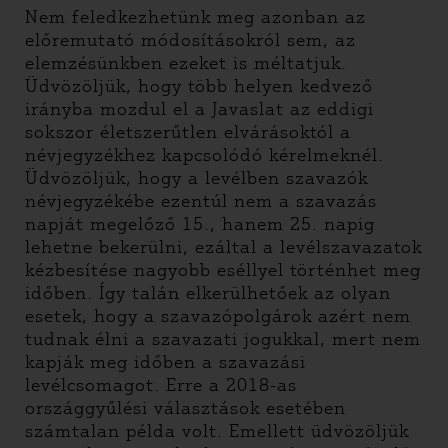
Nem feledkezhetünk meg azonban az
előremutató módosításokról sem, az
elemzésünkben ezeket is méltatjuk.
Üdvözöljük, hogy több helyen kedvező
irányba mozdul el a Javaslat az eddigi
sokszor életszerűtlen elvárásoktól a
névjegyzékhez kapcsolódó kérelmeknél.
Üdvözöljük, hogy a levélben szavazók
névjegyzékébe ezentúl nem a szavazás
napját megelőző 15., hanem 25. napig
lehetne bekerülni, ezáltal a levélszavazatok
kézbesítése nagyobb eséllyel történhet meg
időben. Így talán elkerülhetőek az olyan
esetek, hogy a szavazópolgárok azért nem
tudnak élni a szavazati jogukkal, mert nem
kapják meg időben a szavazási
levélcsomagot. Erre a 2018-as
országgyűlési választások esetében
számtalan példa volt. Emellett üdvözöljük