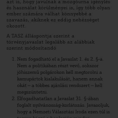
azt is, hogy javulnak a mozgóurna igénylés
és használat körülményei is, így több olyan
ember számára válhat könnyebbé a
szavazás, akiknek ez eddig nehézséget
okozott.
A TASZ álláspontja szerint a
törvényjavaslat legalább az alábbiak
szerint módosítandó
Nem fogadható el a Javaslat 1. és 2. §-a.
Nem a politikában részt vevő, sokszor
jóhiszemű polgárokon kell megtorolni a
kamupártok kialakulását, hanem annak
okát — a többes ajánlási rendszert — kell
megszüntetni.
Elfogadhatatlan a Javaslat 31. §-ában
foglalt nyilvánosság-korlátozás. Javasoljuk,
hogy a Nemzeti Választási Iroda ezen túl is