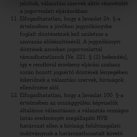
jelöltek, választási szervek aktív részvételét
a jogorvoslati eljárásokban.
Elfogadhatatlan, hogy a Javaslat 24. §-a
értelmében a jövőben jegyzőkönyvbe
foglalt döntéseknek kell születnie a
szavazás előkészítéséről. A jegyzőkönyvi
döntések azonban jogorvoslattal
támadhatatlanok [Ve. 221. § (2) bekezdés],
így e rendkívül érzékeny eljárási szakasz
során hozott jogsértő döntések lényegében
kikerülnek a választási szervek, bíróságok
ellenőrzése alól.
Elfogadhatatlan, hogy a Javaslat 100. §-a
értelmében az országgyűlési képviselők
általános választásain a választás országos
listás eredményét megállapító NVB
határozat ellen a bírósági felülvizsgálati
indítványnak a határozathozatalt követő