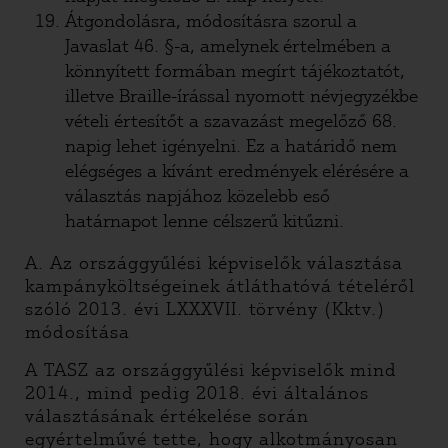
Átgondolásra, módosításra szorul a
Javaslat 46. §-a, amelynek értelmében a
könnyített formában megírt tájékoztatót,
illetve Braille-írással nyomott névjegyzékbe
vételi értesítőt a szavazást megelőző 68.
napig lehet igényelni. Ez a határidő nem
elégséges a kívánt eredmények elérésére a
választás napjához közelebb eső
határnapot lenne célszerű kitűzni.
A. Az országgyűlési képviselők választása
kampányköltségeinek átláthatóvá tételéről
szóló 2013. évi LXXXVII. törvény (Kktv.)
módosítása
A TASZ az országgyűlési képviselők mind
2014., mind pedig 2018. évi általános
választásának értékelése során
egyértelművé tette, hogy alkotmányosan