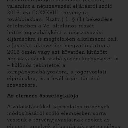
valamint a népszavazási eljárásról szóló
2013. évi CCXXXVIII. törvény (a
továbbiakban: Nsztv.) 1. § (1) bekezdése
értelmében a Ve. általános részét
háttérjogszabályként a népszavazási
eljárásokra is megfelelően alkalmazni kell,
a Javaslat alapvetően megváltoztatná a
2018 őszén vagy azt követően kitűzött
népszavazások szabályozási környezetét is
– különös tekintettel a
kampányszabályozásra, a jogorvoslati
eljárásokra, és a levél útján történő
szavazásra.
Az elemzés összefoglalója
A választásokkal kapcsolatos törvények
módosításáról szóló elemzésben sorra
vesszük a törvényjavaslatnak azokat az
elemeit, amelyek elfogadásuk esetén súlyos