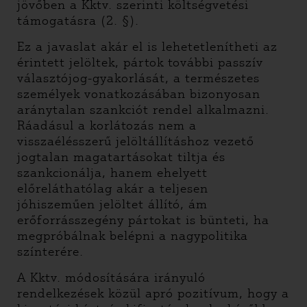
jövőben a Kktv. szerinti költségvetési
támogatásra (2. §).
Ez a javaslat akár el is lehetetlenítheti az
érintett jelöltek, pártok további passzív
választójog-gyakorlását, a természetes
személyek vonatkozásában bizonyosan
aránytalan szankciót rendel alkalmazni.
Ráadásul a korlátozás nem a
visszaélésszerű jelöltállításhoz vezető
jogtalan magatartásokat tiltja és
szankcionálja, hanem ehelyett
előreláthatólag akár a teljesen
jóhiszeműen jelöltet állító, ám
erőforrásszegény pártokat is bünteti, ha
megpróbálnak belépni a nagypolitika
színterére.
A Kktv. módosítására irányuló
rendelkezések közül apró pozitívum, hogy a