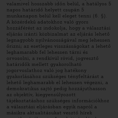
valamivel hosszabb időn belül, a hatályos 5
napos határidő helyett csupán 5
munkanapon belül kell eleget tenni (6. §).
A közérdekű adatokhoz való gyors
hozzáférést az indokolja, hogy a választási
eljárás iránti közbizalmat az eljárás lehető
legnagyobb nyilvánosságával meg lehessen
őrizni; az esetleges visszásságokat a lehető
leghamarabb fel lehessen tárni és
orvosolni, a rendkívül rövid, jogvesztő
határidők mellett gyakorolható
jogorvoslathoz való jog hatékony
gyakorlásához szükséges tényfeltárást a
lehető leghamarabb el lehessen végezni, a
demokratikus sajtó pedig hozzájuthasson
az objektív, kiegyensúlyozott
tájékoztatáshoz szükséges információkhoz
a választási eljárásban egyik napról a
másikra aktualitásukat vesztő hírek