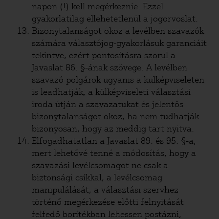
napon (!) kell megérkeznie. Ezzel
gyakorlatilag ellehetetlenül a jogorvoslat.
Bizonytalanságot okoz a levélben szavazók
számára választójog-gyakorlásuk garanciáit
tekintve, ezért pontosításra szorul a
Javaslat 86. §-ának szövege. A levélben
szavazó polgárok ugyanis a külképviseleten
is leadhatják, a külképviseleti választási
iroda útján a szavazatukat és jelentős
bizonytalanságot okoz, ha nem tudhatják
bizonyosan, hogy az meddig tart nyitva.
Elfogadhatatlan a Javaslat 89. és 95. §-a,
mert lehetővé tenné a módosítás, hogy a
szavazási levélcsomagot ne csak a
biztonsági csíkkal, a levélcsomag
manipulálását, a választási szervhez
történő megérkezése előtti felnyitását
felfedő borítékban lehessen postázni,