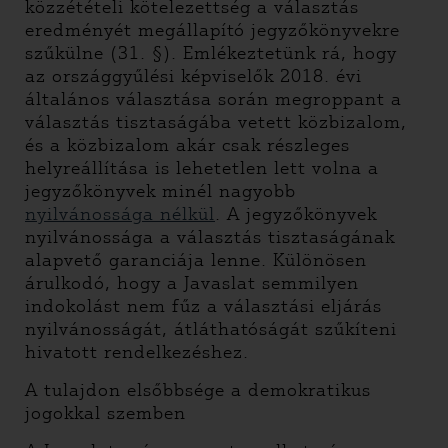
közzétételi kötelezettség a választás
eredményét megállapító jegyzőkönyvekre
szűkülne (31. §). Emlékeztetünk rá, hogy
az országgyűlési képviselők 2018. évi
általános választása során megroppant a
választás tisztaságába vetett közbizalom,
és a közbizalom akár csak részleges
helyreállítása is lehetetlen lett volna a
jegyzőkönyvek minél nagyobb
nyilvánossága nélkül
. A jegyzőkönyvek
nyilvánossága a választás tisztaságának
alapvető garanciája lenne. Különösen
árulkodó, hogy a Javaslat semmilyen
indokolást nem fűz a választási eljárás
nyilvánosságát, átláthatóságát szűkíteni
hivatott rendelkezéshez.
A tulajdon elsőbbsége a demokratikus
jogokkal szemben