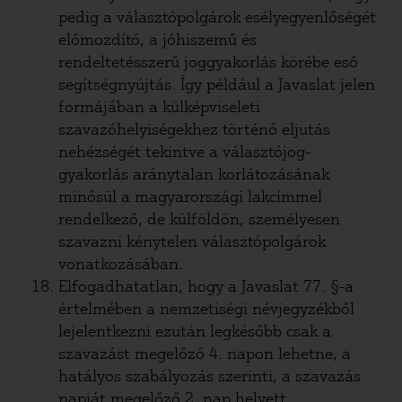
pedig a választópolgárok esélyegyenlőségét
előmozdító, a jóhiszemű és
rendeltetésszerű joggyakorlás körébe eső
segítségnyújtás. Így például a Javaslat jelen
formájában a külképviseleti
szavazóhelyiségekhez történő eljutás
nehézségét tekintve a választójog-
gyakorlás aránytalan korlátozásának
minősül a magyarországi lakcímmel
rendelkező, de külföldön, személyesen
szavazni kénytelen választópolgárok
vonatkozásában.
Elfogadhatatlan, hogy a Javaslat 77. §-a
értelmében a nemzetiségi névjegyzékből
lejelentkezni ezután legkésőbb csak a
szavazást megelőző 4. napon lehetne, a
hatályos szabályozás szerinti, a szavazás
napját megelőző 2. nap helyett.