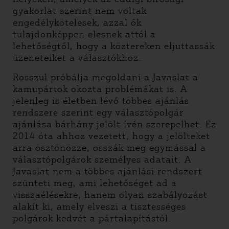
gyakorlat szerint nem voltak
engedélykötelesek, azzal ők
tulajdonképpen elesnek attól a
lehetőségtől, hogy a köztereken eljuttassák
üzeneteiket a választókhoz.
Rosszul próbálja megoldani a Javaslat a
kamupártok okozta problémákat is. A
jelenleg is életben lévő többes ajánlás
rendszere szerint egy választópolgár
ajánlása bárhány jelölt ívén szerepelhet. Ez
2014 óta ahhoz vezetett, hogy a jelölteket
arra ösztönözze, osszák meg egymással a
választópolgárok személyes adatait. A
Javaslat nem a többes ajánlási rendszert
szünteti meg, ami lehetőséget ad a
visszaélésekre, hanem olyan szabályozást
alakít ki, amely elveszi a tisztességes
polgárok kedvét a pártalapítástól.