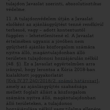
tulajdon Javaslat szerinti, abszolutisztikus
védelme.
11. A tulajdonvédelem útján a Javaslat
elsőként az ajánlásgyűjtést tenné rendkívül
terhessé, vagy – adott kontextustól
függően – lehetetlenítené el. A Javaslat
értelmében ugyanis a jövőben nem
gyűjthető ajánlás közforgalom számára
nyitva álló, magántulajdonban álló
területen tulajdonosi hozzájárulás nélkül
(48. §). Ez a Javaslat egyértelműen arra
irányul, hogy lerontsa a Kúria 2018-ban
kialakított joggyakorlatát
[
Kvk.IV.37.240/2018/2. számú határozat
],
amely az ajánlásgyűjtés szabadsága
mellett foglalt állást a közforgalom
számára nyitva álló, magántulajdonban
álló területeken, a tulajdonos
hozzájárulása nélkül vagy tilalma ellenére