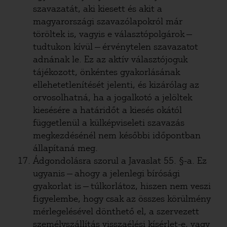
szavazatát, aki kiesett és akit a
magyarországi szavazólapokról már
töröltek is, vagyis e választópolgárok —
tudtukon kívül — érvénytelen szavazatot
adnának le. Ez az aktív választójoguk
tájékozott, önkéntes gyakorlásának
ellehetetlenítését jelenti, és kizárólag az
orvosolhatná, ha a jogalkotó a jelöltek
kiesésére a határidőt a kiesés okától
függetlenül a külképviseleti szavazás
megkezdésénél nem későbbi időpontban
állapítaná meg.
Ádgondolásra szorul a Javaslat 55. §-a. Ez
ugyanis — ahogy a jelenlegi bírósági
gyakorlat is — túlkorlátoz, hiszen nem veszi
figyelembe, hogy csak az összes körülmény
mérlegelésével dönthető el, a szervezett
személyszállítás visszaélési kísérlet-e, vagy