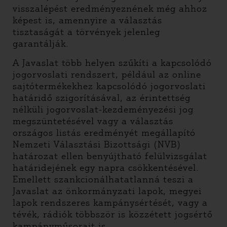
visszalépést eredményeznének még ahhoz
képest is, amennyire a választás
tisztaságát a törvények jelenleg
garantálják.
A Javaslat több helyen szűkíti a kapcsolódó
jogorvoslati rendszert, például az online
sajtótermékekhez kapcsolódó jogorvoslati
határidő szigorításával, az érintettség
nélküli jogorvoslat-kezdeményezési jog
megszüntetésével vagy a választás
országos listás eredményét megállapító
Nemzeti Választási Bizottsági (NVB)
határozat ellen benyújtható felülvizsgálat
határidejének egy napra csökkentésével.
Emellett szankcionálhatatlanná teszi a
Javaslat az önkormányzati lapok, megyei
lapok rendszeres kampánysértését, vagy a
tévék, rádiók többször is közzétett jogsértő
kampányműsorait is.