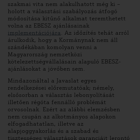
szakmai vita nem alakulhatott még ki –
holott a választási szabályozás átfogó
módosítása kitűnő alkalmat teremthetett
volna az EBESZ ajánlásainak
implementációjára
. Az időzítés tehát arról
árulkodik, hogy a Kormánynak nem áll
szándékában komolyan venni a
Magyarország nemzetközi
kötelezettségvállalásain alapuló EBESZ-
ajánlásokat a jövőben sem.
Mindazonáltal a Javaslat egyes
rendelkezései előremutatóak; némely,
elsősorban a választás lebonyolítását
illetően régóta fennálló problémát
orvosolnak. Ezért az alábbi elemzésben
nem csupán az alkotmányos alapokon
elfogadhatatlan, illetve az
alapjoggyakorlás és a szabad és
tisztességes választások garanciáit lerontó