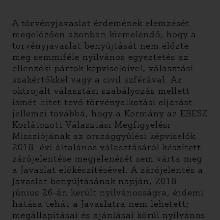
A törvényjavaslat érdemének elemzését
megelőzően azonban kiemelendő, hogy a
törvényjavaslat benyújtását nem előzte
meg semmiféle nyilvános egyeztetés az
ellenzéki pártok képviselőivel, választási
szakértőkkel vagy a civil szférával. Az
oktrojált választási szabályozás mellett
ismét hitet tevő törvényalkotási eljárást
jellemzi továbbá, hogy a Kormány az EBESZ
Korlátozott Választási Megfigyelési
Missziójának az országgyűlési képviselők
2018. évi általános választásáról készített
zárójelentése megjelenését sem várta meg
a Javaslat előkészítésével. A zárójelentés a
Javaslat benyújtásának napján, 2018.
június 26-án került nyilvánosságra, érdemi
hatása tehát a Javaslatra nem lehetett;
megállapításai és ajánlásai körül nyilvános