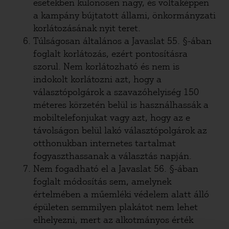
esetekben különösen nagy, és voltaképpen
a kampány bújtatott állami, önkormányzati
korlátozásának nyit teret.
Túlságosan általános a Javaslat 55. §-ában
foglalt korlátozás, ezért pontosításra
szorul. Nem korlátozható és nem is
indokolt korlátozni azt, hogy a
választópolgárok a szavazóhelyiség 150
méteres körzetén belül is használhassák a
mobiltelefonjukat vagy azt, hogy az e
távolságon belül lakó választópolgárok az
otthonukban internetes tartalmat
fogyaszthassanak a választás napján.
Nem fogadható el a Javaslat 56. §-ában
foglalt módosítás sem, amelynek
értelmében a műemléki védelem alatt álló
épületen semmilyen plakátot nem lehet
elhelyezni, mert az alkotmányos érték