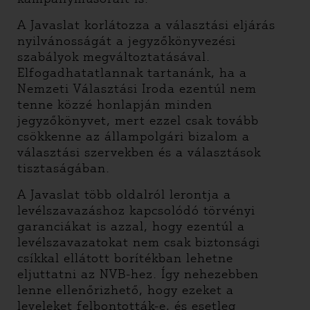
A Javaslat korlátozza a választási eljárás
nyilvánosságát a jegyzőkönyvezési
szabályok megváltoztatásával.
Elfogadhatatlannak tartanánk, ha a
Nemzeti Választási Iroda ezentúl nem
tenne közzé honlapján minden
jegyzőkönyvet, mert ezzel csak tovább
csökkenne az állampolgári bizalom a
választási szervekben és a választások
tisztaságában.
A Javaslat több oldalról lerontja a
levélszavazáshoz kapcsolódó törvényi
garanciákat is azzal, hogy ezentúl a
levélszavazatokat nem csak biztonsági
csíkkal ellátott borítékban lehetne
eljuttatni az NVB-hez. Így nehezebben
lenne ellenőrizhető, hogy ezeket a
leveleket felbontották-e, és esetleg