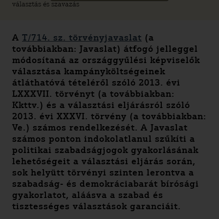
választás és szavazás
A
T/714. sz. törvényjavaslat
(a
továbbiakban: Javaslat) átfogó jelleggel
módosítaná az országgyűlési képviselők
választása kampányköltségeinek
átláthatóvá tételéről szóló 2013. évi
LXXXVII. törvényt (a továbbiakban:
Kkttv.) és a választási eljárásról szóló
2013. évi XXXVI. törvény (a továbbiakban:
Ve.) számos rendelkezését. A Javaslat
számos ponton indokolatlanul szűkíti a
politikai szabadságjogok gyakorlásának
lehetőségeit a választási eljárás során,
sok helyütt törvényi szinten lerontva a
szabadság- és demokráciabarát bírósági
gyakorlatot, aláásva a szabad és
tisztességes választások garanciáit.