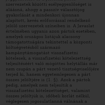
szervezetek közötti esélyegyenlőséget is
aláásná, ahogy a passzív választójog
gyakorlását a mindenkori újonnan
alapított, kevés erőforrással rendelkező
jelölő szervezetek színeiben is. A Javaslat
értelmében ugyanis azon pártok esetében,
amelyek országos listájuk alacsony
támogatottságára tekintettel a központi
költségvetésből származó
kampánytámogatást visszafizetni
kötelesek, a visszafizetési kötelezettség
teljesítéséért való mögöttes helytállás már
nem csupán a párt vezető tisztségviselőjére
terjed ki, hanem egyetemlegesen a párt
összes jelöltjére is (1. §). Azok a pártok
pedig, amelyek nem teljesítik a
visszafizetési kötelezettséget, valamint
összes jelöltjük is, időbeli korlát nélkül,
véglegesen jogosulatlanná válnának a