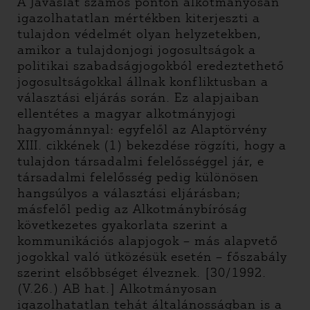
A Javaslat számos ponton alkotmányosan
igazolhatatlan mértékben kiterjeszti a
tulajdon védelmét olyan helyzetekben,
amikor a tulajdonjogi jogosultságok a
politikai szabadságjogokból eredeztethető
jogosultságokkal állnak konfliktusban a
választási eljárás során. Ez alapjaiban
ellentétes a magyar alkotmányjogi
hagyománnyal: egyfelől az Alaptörvény
XIII. cikkének (1) bekezdése rögzíti, hogy a
tulajdon társadalmi felelősséggel jár, e
társadalmi felelősség pedig különösen
hangsúlyos a választási eljárásban;
másfelől pedig az Alkotmánybíróság
következetes gyakorlata szerint a
kommunikációs alapjogok – más alapvető
jogokkal való ütközésük esetén – főszabály
szerint elsőbbséget élveznek. [30/1992.
(V.26.) AB hat.] Alkotmányosan
igazolhatatlan tehát általánosságban is a