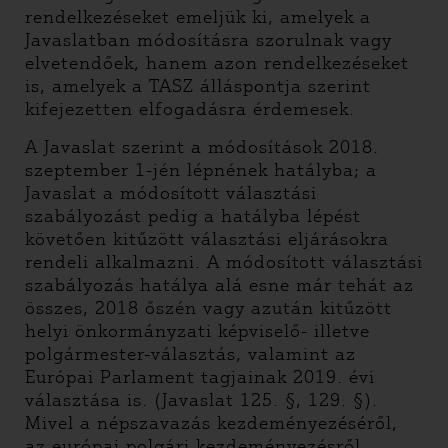
rendelkezéseket emeljük ki, amelyek a
Javaslatban módosításra szorulnak vagy
elvetendőek, hanem azon rendelkezéseket
is, amelyek a TASZ álláspontja szerint
kifejezetten elfogadásra érdemesek.
A Javaslat szerint a módosítások 2018.
szeptember 1-jén lépnének hatályba; a
Javaslat a módosított választási
szabályozást pedig a hatályba lépést
követően kitűzött választási eljárásokra
rendeli alkalmazni. A módosított választási
szabályozás hatálya alá esne már tehát az
összes, 2018 őszén vagy azután kitűzött
helyi önkormányzati képviselő- illetve
polgármester-választás, valamint az
Európai Parlament tagjainak 2019. évi
választása is. (Javaslat 125. §, 129. §).
Mivel a népszavazás kezdeményezéséről,
az európai polgári kezdeményezésről,