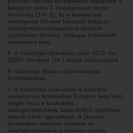
kincstári kártyás kifizetésekre legkésőbb a
kampány utáni 3. munkanapon lenne
lehetőség (3-4. §). Ez a kampányra
esetlegesen fel nem használt központi
költségvetési támogatások álcázott
jogcímeken történő, utólagos kifizetését
nehezítené meg.
B. A választási eljárásról szóló 2013. évi
XXXVI. törvényt (Ve.) érintő módosítások
A választási eljárás nyilvánossága,
átláthatósága
1. A választási eljárásban a hatályos
szabályozás értelmében 5 napon belül kell
eleget tenni a közérdekű
adatigényléseknek, közérdekből nyilvános
adatok iránti igényeknek. A Javaslat
értelmében azonban ezeknek az
adatigényléseknek a jövőben csupán