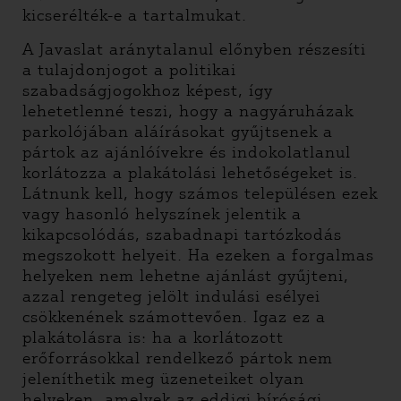
kicserélték-e a tartalmukat.
A Javaslat aránytalanul előnyben részesíti
a tulajdonjogot a politikai
szabadságjogokhoz képest, így
lehetetlenné teszi, hogy a nagyáruházak
parkolójában aláírásokat gyűjtsenek a
pártok az ajánlóívekre és indokolatlanul
korlátozza a plakátolási lehetőségeket is.
Látnunk kell, hogy számos településen ezek
vagy hasonló helyszínek jelentik a
kikapcsolódás, szabadnapi tartózkodás
megszokott helyeit. Ha ezeken a forgalmas
helyeken nem lehetne ajánlást gyűjteni,
azzal rengeteg jelölt indulási esélyei
csökkenének számottevően. Igaz ez a
plakátolásra is: ha a korlátozott
erőforrásokkal rendelkező pártok nem
jeleníthetik meg üzeneteiket olyan
helyeken, amelyek az eddigi bírósági