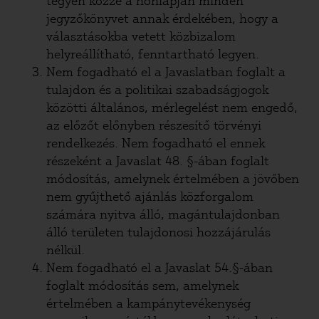
tegyen közzé a honlapján minden
jegyzőkönyvet annak érdekében, hogy a
választásokba vetett közbizalom
helyreállítható, fenntartható legyen.
Nem fogadható el a Javaslatban foglalt a
tulajdon és a politikai szabadságjogok
közötti általános, mérlegelést nem engedő,
az előzőt előnyben részesítő törvényi
rendelkezés. Nem fogadható el ennek
részeként a Javaslat 48. §-ában foglalt
módosítás, amelynek értelmében a jövőben
nem gyűjthető ajánlás közforgalom
számára nyitva álló, magántulajdonban
álló területen tulajdonosi hozzájárulás
nélkül.
Nem fogadható el a Javaslat 54.§-ában
foglalt módosítás sem, amelynek
értelmében a kampánytevékenység