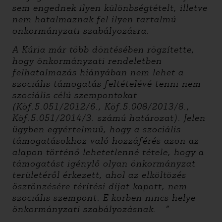
sem engednek ilyen különbségtételt, illetve
nem hatalmaznak fel ilyen tartalmú
önkormányzati szabályozásra.
A Kúria már több döntésében rögzítette,
hogy önkormányzati rendeletben
felhatalmazás hiányában nem lehet a
szociális támogatás feltételévé tenni nem
szociális célú szempontokat
(Köf.5.051/2012/6., Köf.5.008/2013/8.,
Köf.5.051/2014/3. számú határozat). Jelen
ügyben egyértelmuű, hogy a szociális
támogatásokhoz való hozzáférés azon az
alapon történő lehetetlenné tétele, hogy a
támogatást igénylő olyan önkormányzat
területéről érkezett, ahol az elköltözés
ösztönzésére térítési díjat kapott, nem
szociális szempont. E körben nincs helye
önkormányzati szabályozásnak. ”