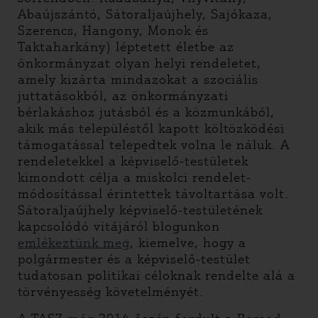
Abaújszántó, Sátoraljaújhely, Sajókaza,
Szerencs, Hangony, Monok és
Taktaharkány) léptetett életbe az
önkormányzat olyan helyi rendeletet,
amely kizárta mindazokat a szociális
juttatásokból, az önkormányzati
bérlakáshoz jutásból és a közmunkából,
akik más településtől kapott költözködési
támogatással telepedtek volna le náluk. A
rendeletekkel a képviselő-testületek
kimondott célja a miskolci rendelet-
módosítással érintettek távoltartása volt.
Sátoraljaújhely képviselő-testületének
kapcsolódó vitájáról blogunkon
emlékeztünk meg
, kiemelve, hogy a
polgármester és a képviselő-testület
tudatosan politikai céloknak rendelte alá a
törvényesség követelményét.