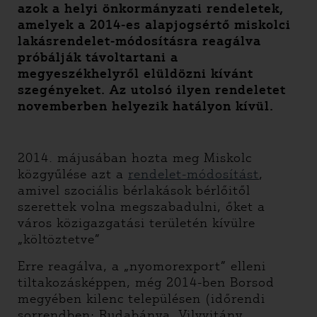
azok a helyi önkormányzati rendeletek,
amelyek a 2014-es alapjogsértő miskolci
lakásrendelet-módosításra reagálva
próbálják távoltartani a
megyeszékhelyről elüldözni kívánt
szegényeket. Az utolsó ilyen rendeletet
novemberben helyezik hatályon kívül.
2014. májusában hozta meg Miskolc
közgyűlése azt a
rendelet-módosítást
,
amivel szociális bérlakások bérlőitől
szerettek volna megszabadulni, őket a
város közigazgatási területén kívülre
„költöztetve”
Erre reagálva, a „nyomorexport” elleni
tiltakozásképpen, még 2014-ben Borsod
megyében kilenc településen (időrendi
sorrendben: Rudabánya, Vilyvitány,