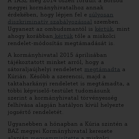
A TASZ még 2014 őszén fordult a Borsod
megyei kormányhivatalhoz annak
érdekében, hogy lépjen fel e
súlyosan
diszkriminatív szabályozással
szemben.
Ugyanezt az ombudsmantól is
kértük
, mint
ahogy korábban
kértük
tőle a miskolci
rendelet-módosítás megtámadását is.
A kormányhivatal 2015 áprilisában
tájékoztatott minket arról, hogy a
sátoraljaújhelyi rendeletet
megtámadta
a
Kúrián. Később a szerencsi, majd a
taktaharkányi rendeletet is megtámadta, a
többi képviselő-testület tudomásunk
szerint a kormányhivatal törvényesség
felhívása alapján hatályon kívül helyezte
jogsértő rendeletét.
Ugyanebben a hónapban a Kúria szintén a
BAZ megyei Kormányhivatal keresete
alapján
megsemmisítette
a miskolci