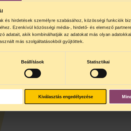
lezést helybenhagyta.
ál
ókat közölt, valamint az elmarasztaló másodfokú
mak és hirdetések személyre szabásához, közösségi funkciók biz
ának is az ítélettel kapcsolatban.
hez. Ezenkívül közösségi média-, hirdető- és elemező partner
lási napról (Index.hu)
zó adatait, akik kombinálhatják az adatokat más olyan adatokka
let kihirdetéséről (Index.hu)
sznált más szolgáltatásokból gyűjtöttek.
ei (Index.hu)
Beállítások
Statisztikai
Kiválasztás engedélyezése
Min