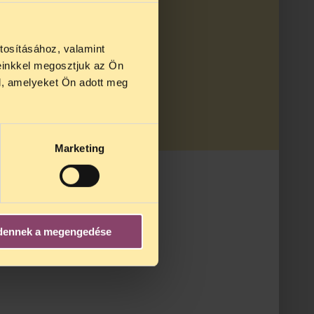
 bírósági határozatot követően megjelenést
tosításához, valamint
einkkel megosztjuk az Ön
l, amelyeket Ön adott meg
Marketing
dennek a megengedése