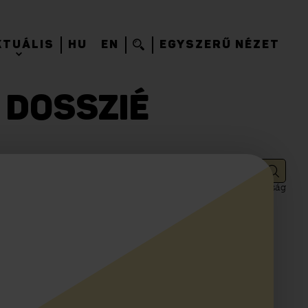
KTUÁLIS
HU
EN
EGYSZERŰ NÉZET
R DOSSZIÉ
jogállam
média
sajtó- és szólásszabadság
sajtószabadság
en „Balra át” című dala miatt nyomozást