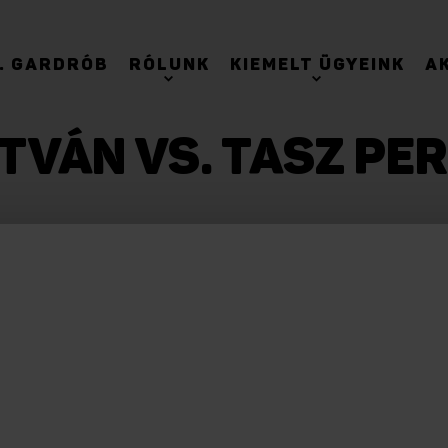
. GARDRÓB
RÓLUNK
KIEMELT ÜGYEINK
A
TVÁN VS. TASZ PE
emberében Paizs Miklós (alias Sickratman) ell
.