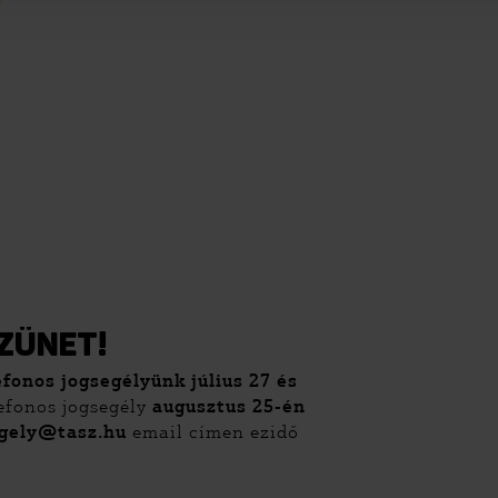
ZÜNET!
efonos jogsegélyünk július 27 és
lefonos jogsegély
augusztus 25-én
egely@tasz.hu
email címen ezidő