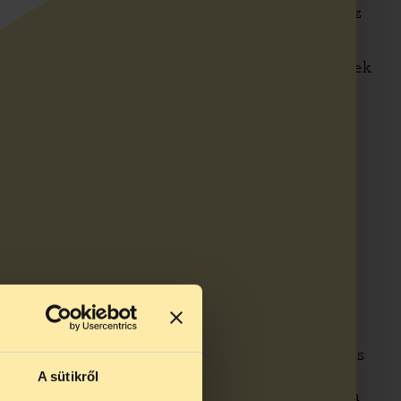
olgált. A hírt az Index.hu is lehozta, és az
artott Paizsnál – elérhetővé tette oldalain.
tálhoz, hogy szüntesse meg a dal letöltésének
ntézkedésektől, eleget tett a kérésnek. A
 tiltakozva egyrészt a Paizs elleni rendőri
ndex.hu-t érintő „öncenzúrára kényszerítés”
sek hallhatóak a dalban, a fenti események
.000 forint összegű nem vagyoni kártérítés
őtartama alatt más forrásból is
pvisel. A bíróság három tárgyalási napot
egtérítésére kötelezte a TASZ-t, ezt
 István az ítélet részbeni megváltoztatását és
dfokú ítéletben
(2006. november 7.) a
A sütikről
a és a kamatfizetésre tekintettel, azonban a