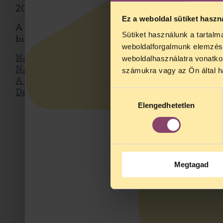
200.000 forint kártérítés megfizetésére köte
Ez a weboldal sütiket haszn
A per során az Index.hu tárgyalási beszámol
Sütiket használunk a tartal
biztosított a TASZ elnöke véleménynyilvánítás
weboldalforgalmunk elemzésé
Nagy László helyszíni riportja az első tárgya
weboldalhasználatra vonatko
Nagy László helyszíni riportja az elsőfokú íté
számukra vagy az Ön által ha
A jogerős ítélet kihirdetése (Index.hu)
Dénes Balázs: A TASZ és az Index piszkos ügy
Hozzájárulás
Elengedhetetlen
kiválasztása
Megtagad