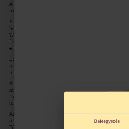
A nyomozás megindításának alapjául a Budapes
inkriminált szerzeményt – mely eredeti példán
Ezt követően a Budapesti Rendőr-főkapitánysá
lehetőségét. Az Index.hu vezetősége, tartva a
TASZ ezt követően kiadott nyilatkozata részek
fellépés ellen, melynek megalapozatlansága a
ellen.
Lovas István – újságíró, közéleti személyiség
után 2005. január 11-én
keresetet
nyújtott be
megfizetését kérte jó hírnévhez fűződő jogá
A TASZ ellenkérelmében hivatkozott arra, hog
megismerhetőek voltak, valamint arra, hogy n
tartott és a 2006. április 19-én született els
meghaladóan a felperes keresetét elutasított
Az ítélet ellen mind Lovas István jogi képvise
a teljes kereseti követelés megítélését, a TAS
Beleegyezés
Fővárosi Ítélőtábla részben megváltoztatta a