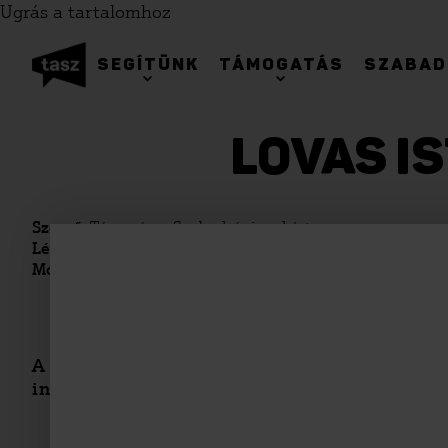
Ugrás a tartalomhoz
SEGÍTÜNK
TÁMOGATÁS
SZABAD
LOVAS IS
Szerző:
Társaság a Szabadságjogokért
Létrehozva:
2006. november 7, kedd
Módosítva:
2018. február 8, csütörtök
A Budapesti Rendőr-főkapitányság 2004 nov
indított közösség elleni izgatás gyanújával