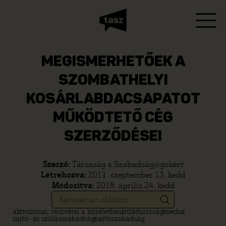
MEGISMERHETŐEK A
SZOMBATHELYI
KOSÁRLABDACSAPATOT
MŰKÖDTETŐ CÉG
SZERZŐDÉSEI
Szerző:
Társaság a Szabadságjogokért
Létrehozva:
2011. szeptember 13, kedd
Módosítva:
2018. április 24, kedd
aktivizmus, részvétel a közéletben
átláthatóság
média
sajtó- és szólásszabadság
sajtószabadság