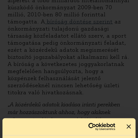
alperest a több milliárdos hitelállománnyal
küszködő önkormányzat 2009-ben 70
millió, 2010-ben 80 millió forinttal
támogatta. A
bíróság döntése szerint
az
önkormányzati tulajdonú gazdasági
társaság közfeladatot ellátó szerv, a sport
támogatása pedig önkormányzati feladat,
ezért a közérdekű adatok megismerését
biztosító jogszabályokat alkalmazni kell rá.
A bíróság a következetes joggyakorlatnak
megfelelően hangsúlyozta, hogy a
közpénzek felhasználását jelentő
szerződéseknél nincsen lehetőség üzleti
titokra való hivatkozásnak.
„
A közérdekű adatok kiadása iránti perekben
már hozzászoktunk ahhoz, hogy akiknek
takargatni valójuk van, azok különféle
mondvacsinált okokra való hivatkozással
akarják a ,, labdáról bebizonyítani, hogy