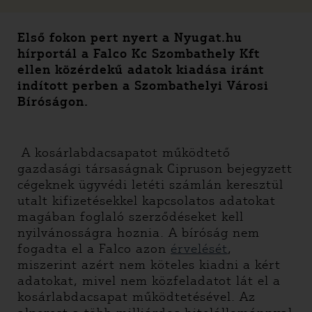
Első fokon pert nyert a Nyugat.hu
hírportál a Falco Kc Szombathely Kft
ellen közérdekű adatok kiadása iránt
indított perben a Szombathelyi Városi
Bíróságon.
A kosárlabdacsapatot működtető
gazdasági társaságnak Cipruson bejegyzett
cégeknek ügyvédi letéti számlán keresztül
utalt kifizetésekkel kapcsolatos adatokat
magában foglaló szerződéseket kell
nyilvánosságra hoznia. A bíróság nem
fogadta el a Falco azon
érvelését
,
miszerint azért nem köteles kiadni a kért
adatokat, mivel nem közfeladatot lát el a
kosárlabdacsapat működtetésével. Az