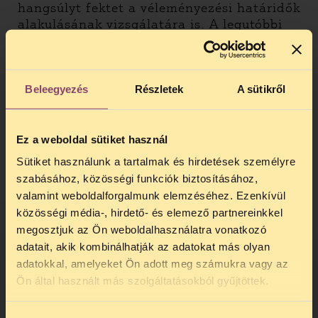
hangsúlyt fektet a véleményezési határidők
alakulásának vizsgálatára is. A legutóbbi
jelentés óta nem hogy javult volna, tovább
romlott a helyzet: a 2006. november 1.-től
2007. január 8.-ig terjedő időszakban a
gyorsított véleményezési eljárások aránya
Beleegyezés
Részletek
A sütikről
a korábbi 83,1%-ról 85,2%-ra emelkedett. A
jelentés kiemeli, hogy a hosszabb határidőt
engedélyező minisztériumokhoz lényegesen
Ez a weboldal sütiket használ
több vélemény érkezik, ezért mondhatjuk,
Sütiket használunk a tartalmak és hirdetések személyre
hogy a véleményezés elmaradása
szabásához, közösségi funkciók biztosításához,
korántsem az érdektelenségnek tudható be.
valamint weboldalforgalmunk elemzéséhez. Ezenkívül
közösségi média-, hirdető- és elemező partnereinkkel
A két sereghajtó ezúttal is a
Pénzügyminisztérium és a Gazdasági és
megosztjuk az Ön weboldalhasználatra vonatkozó
Közlekedési Minisztérium lett, akik négy
adatait, akik kombinálhatják az adatokat más olyan
illetve három pontját is megszegték az
adatokkal, amelyeket Ön adott meg számukra vagy az
TELEFONOS JOGSEGÉLY
Eitv.-nek.
Ön által használt más szolgáltatásokból gyűjtöttek.
SZÜNET!
itt olvashatja a jelentést!