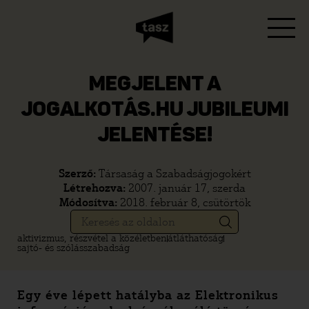
MEGJELENT A
JOGALKOTÁS.HU JUBILEUMI
JELENTÉSE!
Szerző:
Társaság a Szabadságjogokért
Létrehozva:
2007. január 17, szerda
Módosítva:
2018. február 8, csütörtök
aktivizmus, részvétel a közéletben
átláthatóság
sajtó- és szólásszabadság
Egy éve lépett hatályba az Elektronikus