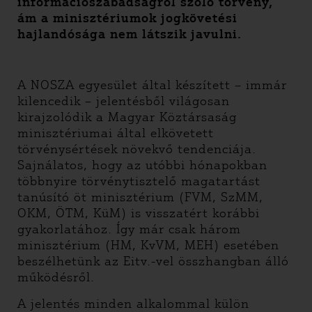
információszabadságról szóló törvény,
ám a minisztériumok jogkövetési
hajlandósága nem látszik javulni.
A NOSZA egyesület által készített – immár
kilencedik – jelentésből világosan
kirajzolódik a Magyar Köztársaság
minisztériumai által elkövetett
törvénysértések növekvő tendenciája.
Sajnálatos, hogy az utóbbi hónapokban
többnyire törvénytisztelő magatartást
tanúsító öt minisztérium (FVM, SzMM,
OKM, ÖTM, KüM) is visszatért korábbi
gyakorlatához. Így már csak három
minisztérium (HM, KvVM, MEH) esetében
beszélhetünk az Eitv.-vel összhangban álló
működésről.
A jelentés minden alkalommal külön