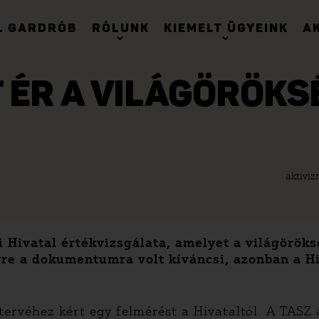
. GARDRÓB
RÓLUNK
KIEMELT ÜGYEINK
A
T ÉR A VILÁGÖRÖKS
aktiviz
 Hivatal értékvizsgálata, amelyet a világöröks
erre a dokumentumra volt kíváncsi, azonban a H
 tervéhez kért egy felmérést a Hivataltól. A TASZ