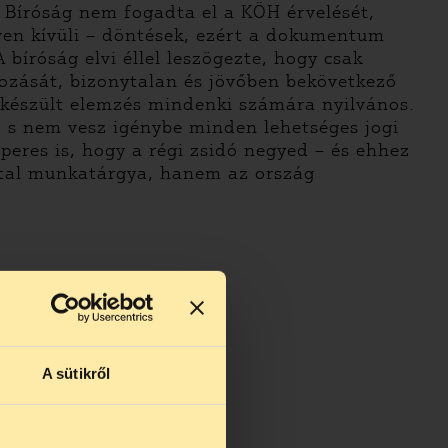
i Bíróság nem fogadta el a KÖH érvelését,
ven kívüli – döntések, ezért a dokumentum
bíróság elvi éllel leszögezte, hogy csak
ozását, bizonytalan és jövőben bekövetkező
 készült elemzés mindenki számára nyilvános.
, s nem vesz igénybe minden lehetséges jogi
peres is, hogy a régi zsidó negyed – és ehhez
atal munkatárgya, hanem az ország
A sütikről