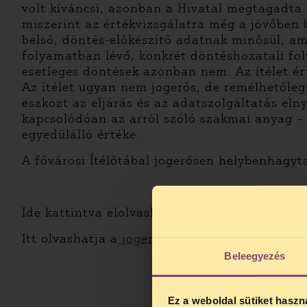
volt kíváncsi, azonban a Hivatal megtagadta 
miszerint az értékvizsgálatra még a jövőben 
belső, döntés-előkészítő adatnak minősül, ami
folyamatban lévő, konkrét döntéshozatali fo
esetleges döntések azonban nem. Az ítélet é
Az ítélet ugyan nem jogerős, de remélhetőleg
eszközt az eljárás és az adatszolgáltatás eln
kapcsolódóan az arról szóló szakmai anyag –
egyedülálló értéke.
A fővárosi Ítélőtábal jogerősen helybenhagyt
Ide kattintva elolvashatja a
Fővárosi Bíróság 
Itt olvashatja a
jogerős döntést!
Beleegyezés
Ez a weboldal sütiket haszn