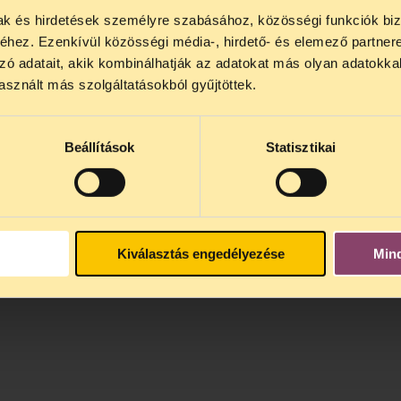
mak és hirdetések személyre szabásához, közösségi funkciók biz
NOS JOGSEGÉLY SZÜNET!
hez. Ezenkívül közösségi média-, hirdető- és elemező partner
lődő, Tájékoztatjuk, hogy
telefonos jogsegélyünk júli
zó adatait, akik kombinálhatják az adatokat más olyan adatokka
4 között szünetel
. Az első telefonos jogsegély
auguszt
sznált más szolgáltatásokból gyűjtöttek.
s 15 óra között lesz
. A
jogsegely@tasz.hu
email címe
 minket.
Beállítások
Statisztikai
Kiválasztás engedélyezése
Min