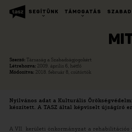
SEGÍTÜNK
TÁMOGATÁS
SZABAD
MI
Szerző:
Társaság a Szabadságjogokért
Létrehozva:
2009. április 6, hétfő
Módosítva:
2018. február 8, csütörtök
Nyilvános adat a Kulturális Örökségvédelmi
készített. A TASZ által képviselt újságíró 
A VII. kerületi önkormányzat a rehabilitációs