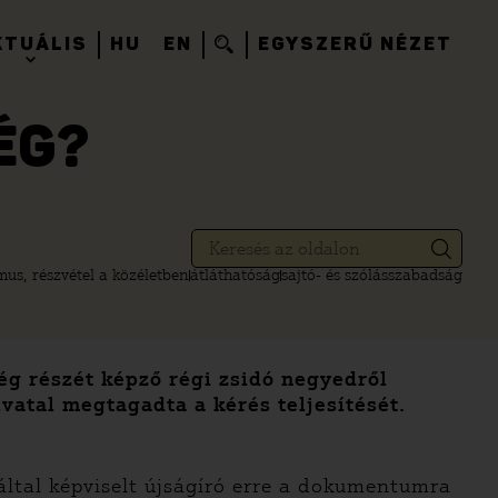
KTUÁLIS
HU
EN
EGYSZERŰ NÉZET
ÉG?
mus, részvétel a közéletben
átláthatóság
sajtó- és szólásszabadság
ég részét képző régi zsidó negyedről
ivatal megtagadta a kérés teljesítését.
 által képviselt újságíró erre a dokumentumra