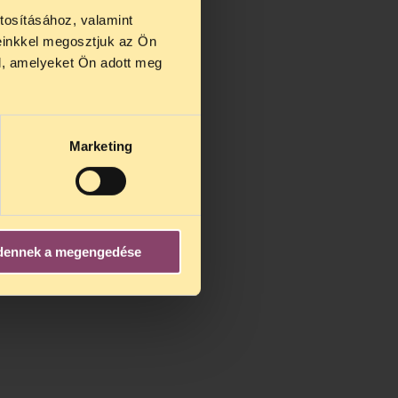
tosításához, valamint
einkkel megosztjuk az Ön
us 27 és
l, amelyeket Ön adott meg
us 25-én
n ezidő
Marketing
dennek a megengedése