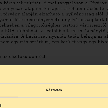
a kérés teljesítését. A mai tárgyaláson a Főváros
bizonyosan alapulnak majd – a rehabilitációs ter
 törvény alapján elzárható a nyilvánosság elől. A 
lyamat léte eredményezheti a nyilvánosság korlát
rtelmében a világörökséghez tartózó városrészről
 a KÖH különbözik a legtöbb állami intézménytől
yújtására. A határozat nyomán talán belátja az al
 nem egy minisztérium, egy kerület vagy egy hiv
a az elsőfokú döntést.
ítéletét
!
Részletek
ál