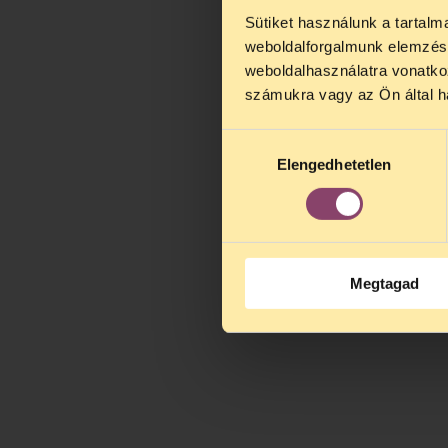
Sütiket használunk a tartal
TELEFO
weboldalforgalmunk elemzésé
Kedves érdek
weboldalhasználatra vonatko
augusztus 2
számukra vagy az Ön által ha
kedden, 13 é
alatt is elér
Hozzájárulás
Elengedhetetlen
kiválasztása
Megtagad