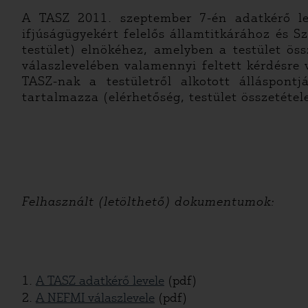
A TASZ 2011. szeptember 7-én adatkérő lev
ifjúságügyekért felelős államtitkárához és S
testület) elnökéhez, amelyben a testület ös
válaszlevelében valamennyi feltett kérdésre 
TASZ-nak a testületről alkotott álláspont
tartalmazza (elérhetőség, testület összetétele
Felhasznált (letölthető) dokumentumok:
1.
A TASZ adatkérő levele
(pdf)
2.
A NEFMI válaszlevele
(pdf)