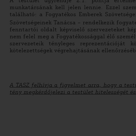
A testület ügyrendje 2.1. pontja értelm
munkatársának kell jelen lennie. Ezzel sze
található: a Fogyatékos Emberek Szövetség
Szövetségeinek Tanácsa – rendelkezik fogyat
fenntartói oldalt képviselő szervezeteket k
nem felel meg a Fogyatékossággal élő személ
szervezeteik tényleges reprezentációját 
kötelezettségek végrehajtásának ellenőrzés
A TASZ felhívja a figyelmet arra, hogy a tes
tény megkérdőjelezi a testület hitelességét 