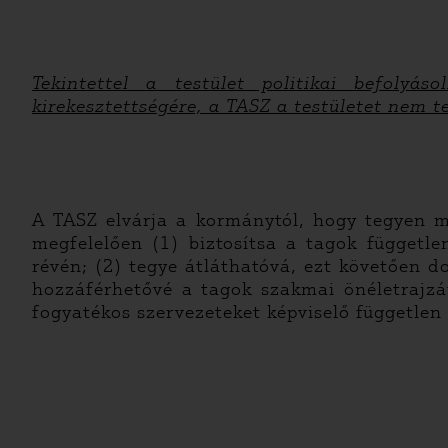
Tekintettel a testület politikai befolyá
kirekesztettségére, a TASZ a testületet nem t
A TASZ elvárja a kormánytól, hogy tegyen m
megfelelően (1) biztosítsa a tagok függetle
révén; (2) tegye átláthatóvá, ezt követően d
hozzáférhetővé a tagok szakmai önéletrajzát,
fogyatékos szervezeteket képviselő független