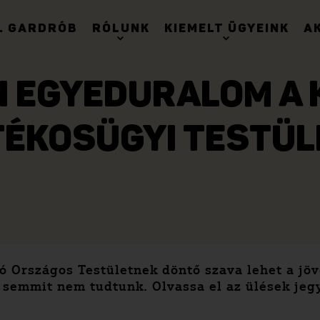
. GARDRÓB
RÓLUNK
KIEMELT ÜGYEINK
A
AI EGYEDURALOM A
TÉKOSÜGYI TESTÜL
ó Országos Testületnek döntő szava lehet a jöv
e semmit nem tudtunk. Olvassa el az ülések je