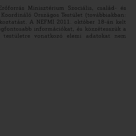
őforrás Minisztérium Szociális, család- és
t Koordináló Országos Testület (továbbiakban:
ékoztatást. A NEFMI 2011. október 18-án kelt
legfontosabb információkat, és közzétesszük a
 a testületre vonatkozó elemi adatokat nem