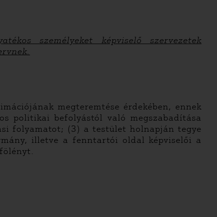
yatékos személyeket képviselő szervezetek
ervnek.
itimációjának megteremtése érdekében, ennek
os politikai befolyástól való megszabadítása
si folyamatot; (3) a testület holnapján tegye
mány, illetve a fenntartói oldal képviselői a
fölényt.