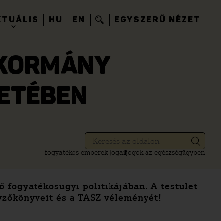
KTUÁLIS
HU
EN
EGYSZERŰ NÉZET
 KORMÁNY
ETÉBEN
fogyatékos emberek jogai
jogok az egészségügyben
ő fogyatékosügyi politikájában. A testület
gyzőkönyveit és a TASZ véleményét!