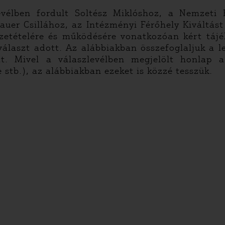
élben fordult Soltész Miklóshoz, a Nemzeti Er
zauer Csillához, az Intézményi Férőhely Kiváltás
szetételére és működésére vonatkozóan kért táj
választ adott. Az alábbiakban összefoglaljuk a 
ját. Mivel a válaszlevélben megjelölt honlap
 stb.), az alábbiakban ezeket is közzé tesszük.