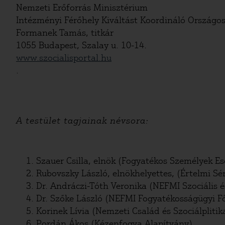
Nemzeti Erőforrás Minisztérium
Intézményi Férőhely Kiváltást Koordináló Országos
Formanek Tamás, titkár
1055 Budapest, Szalay u. 10-14.
www.szocialisportal.hu
.
A testület tagjainak névsora:
Szauer Csilla, elnök (Fogyatékos Személyek E
Rubovszky László, elnökhelyettes, (Értelmi S
Dr. Andráczi-Tóth Veronika (NEFMI Szociális é
Dr. Szőke László (NEFMI Fogyatékosságügyi Fő
Korinek Lívia (Nemzeti Család és Szociálplitik
Pordán Ákos (Kézenfogva Alapítvány)