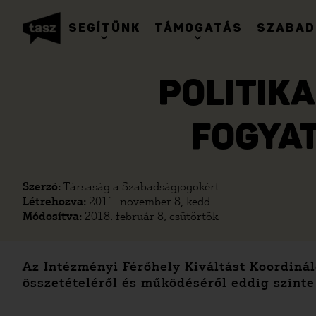
SEGÍTÜNK
TÁMOGATÁS
SZABAD
POLITIK
FOGYA
Szerző:
Társaság a Szabadságjogokért
Létrehozva:
2011. november 8, kedd
Módosítva:
2018. február 8, csütörtök
Az Intézményi Férőhely Kiváltást Koordinál
összetételéről és működéséről eddig szint