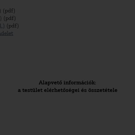
)
(pdf)
)
(pdf)
.)
(pdf)
ndelet
Alapvető információk:
a testület elérhetőségei és összetétele