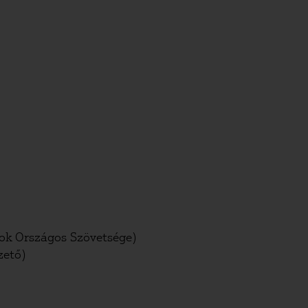
yok Országos Szövetsége)
zető)