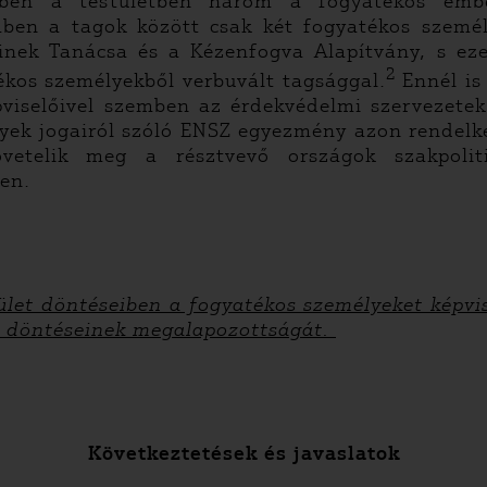
ében a testületben három a fogyatékos embere
mben a tagok között csak két fogyatékos személ
einek Tanácsa és a Kézenfogva Alapítvány, s ez
2
ékos személyekből verbuvált tagsággal.
Ennél is
épviselőivel szemben az érdekvédelmi szervezetek
yek jogairól szóló ENSZ egyezmény azon rendelk
követelik meg a résztvevő országok szakpolit
ében.
tület döntéseiben a fogyatékos személyeket képvi
és döntéseinek megalapozottságát.
Következtetések és javaslatok