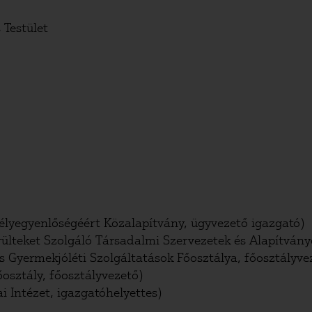
 Testület
sélyegyenlőségéért Közalapítvány, ügyvezető igazgató)
érülteket Szolgáló Társadalmi Szervezetek és Alapítván
s Gyermekjóléti Szolgáltatások Főosztálya, főosztályve
osztály, főosztályvezető)
ai Intézet, igazgatóhelyettes)