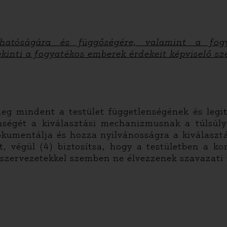
solhatóságára és függőségére, valamint a fog
ekinti a fogyatékos emberek érdekeit képviselő sz
eg mindent a testület függetlenségének és leg
nségét a kiválasztási mechanizmusnak a túlsúly
okumentálja és hozza nyilvánosságra a kiválasztá
 végül (4) biztosítsa, hogy a testületben a kor
 szervezetekkel szemben ne élvezzenek szavazati 