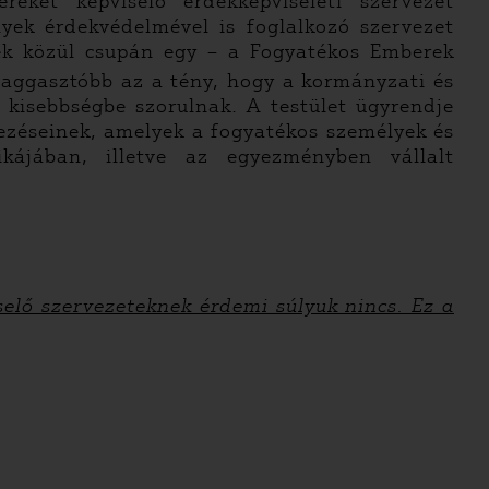
ket képviselő érdekképviseleti szervezet
yek érdekvédelmével is foglalkozó szervezet
ek közül csupán egy – a Fogyatékos Emberek
 aggasztóbb az a tény, hogy a kormányzati és
 kisebbségbe szorulnak. A testület ügyrendje
ezéseinek, amelyek a fogyatékos személyek és
ikájában, illetve az egyezményben vállalt
selő szervezeteknek érdemi súlyuk nincs. Ez a