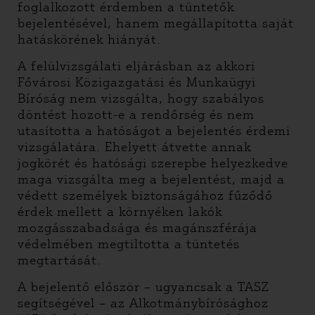
foglalkozott érdemben a tüntetők
bejelentésével, hanem megállapította saját
hatáskörének hiányát.
A felülvizsgálati eljárásban az akkori
Fővárosi Közigazgatási és Munkaügyi
Bíróság nem vizsgálta, hogy szabályos
döntést hozott-e a rendőrség és nem
utasította a hatóságot a bejelentés érdemi
vizsgálatára. Ehelyett átvette annak
jogkörét és hatósági szerepbe helyezkedve
maga vizsgálta meg a bejelentést, majd a
védett személyek biztonságához fűződő
érdek mellett a környéken lakók
mozgásszabadsága és magánszférája
védelmében megtiltotta a tüntetés
megtartását.
A bejelentő először – ugyancsak a TASZ
segítségével – az Alkotmánybírósághoz