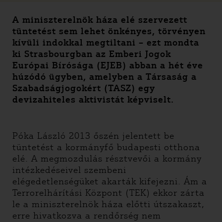
A miniszterelnök háza elé szervezett
tüntetést sem lehet önkényes, törvényen
kívüli indokkal megtiltani – ezt mondta
ki Strasbourgban az Emberi Jogok
Európai Bírósága (EJEB) abban a hét éve
húzódó ügyben, amelyben a Társaság a
Szabadságjogokért (TASZ) egy
devizahiteles aktivistát képviselt.
Póka László 2013 őszén jelentett be
tüntetést a kormányfő budapesti otthona
elé. A megmozdulás résztvevői a kormány
intézkedéseivel szembeni
elégedetlenségüket akarták kifejezni. Ám a
Terrorelhárítási Központ (TEK) ekkor zárta
le a miniszterelnök háza előtti útszakaszt,
erre hivatkozva a rendőrség nem