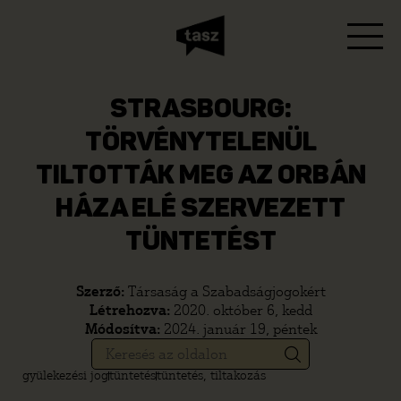
STRASBOURG:
TÖRVÉNYTELENÜL
TILTOTTÁK MEG AZ ORBÁN
HÁZA ELÉ SZERVEZETT
TÜNTETÉST
Szerző:
Társaság a Szabadságjogokért
Létrehozva:
2020. október 6, kedd
Módosítva:
2024. január 19, péntek
gyülekezési jog
tüntetés
tüntetés, tiltakozás