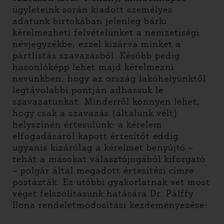
ügyleteink során kiadott személyes
adatunk birtokában jelenleg bárki
kérelmezheti felvételünket a nemzetiségi
névjegyzékbe, ezzel kizárva minket a
pártlistás szavazásból. Később pedig
hasonlóképp lehet majd kérelmezni
nevünkben, hogy az ország lakóhelyünktől
legtávolabbi pontján adhassuk le
szavazatunkat. Minderről könnyen lehet,
hogy csak a szavazás (általunk vélt)
helyszínén értesülünk: a kérelem
elfogadásáról kapott értesítőt eddig
ugyanis kizárólag a kérelmet benyújtó –
tehát a másokat választójogából kiforgató
– polgár által megadott értesítési címre
postázták. Ez utóbbi gyakorlatnak vet most
véget felszólításunk hatására Dr. Pálffy
Ilona rendeletmódosítási kezdeményezése: