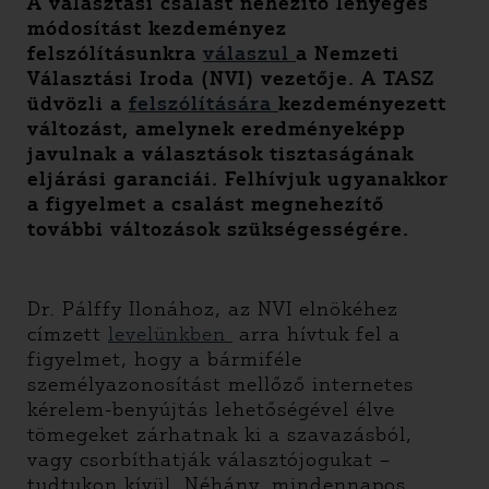
A választási csalást nehezítő lényeges
módosítást kezdeményez
felszólításunkra
válaszul
a Nemzeti
Választási Iroda (NVI) vezetője. A TASZ
üdvözli a
felszólítására
kezdeményezett
változást, amelynek eredményeképp
javulnak a választások tisztaságának
eljárási garanciái. Felhívjuk ugyanakkor
a figyelmet a csalást megnehezítő
további változások szükségességére.
Dr. Pálffy Ilonához, az NVI elnökéhez
címzett
levelünkben
arra hívtuk fel a
figyelmet, hogy a bármiféle
személyazonosítást mellőző internetes
kérelem-benyújtás lehetőségével élve
tömegeket zárhatnak ki a szavazásból,
vagy csorbíthatják választójogukat –
tudtukon kívül. Néhány, mindennapos