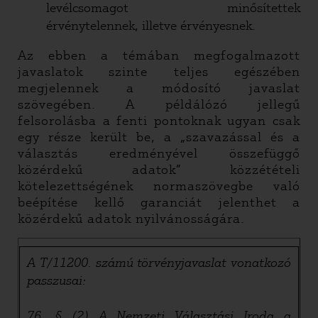
levélcsomagot minősítettek
érvénytelennek, illetve érvényesnek.
Az ebben a témában megfogalmazott
javaslatok szinte teljes egészében
megjelennek a módosító javaslat
szövegében. A példálózó jellegű
felsorolásba a fenti pontoknak ugyan csak
egy része került be, a „szavazással és a
választás eredményével összefüggő
közérdekű adatok” közzétételi
kötelezettségének normaszövegbe való
beépítése kellő garanciát jelenthet a
közérdekű adatok nyilvánosságára.
A T/11200. számú törvényjavaslat vonatkozó
passzusai:
76. § (2) A Nemzeti Választási Iroda a