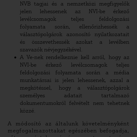
NVB tagjai és a nemzetközi megfigyelők
jelen lehessenek az NVI-be érkező
levélcsomagok teljes feldolgozási
folyamata során, ellenőrizhessék a
választópolgárok azonosító nyilatkozatait
és összevethessék azokat a levélben
szavazók névjegyzékével.
A Ve-nek rendelkeznie kell arról, hogy az
NVI-be érkező levélcsomagok teljes
feldolgozási folyamata során a média
munkatársai is jelen lehessenek, azzal a
megkötéssel, hogy a választópolgárok
személyes adatait tartalmazó
dokumentumokról felvételt nem tehetnek
közzé.
A módosító az általunk követelményként
megfogalmazottakat egészében befogadja,