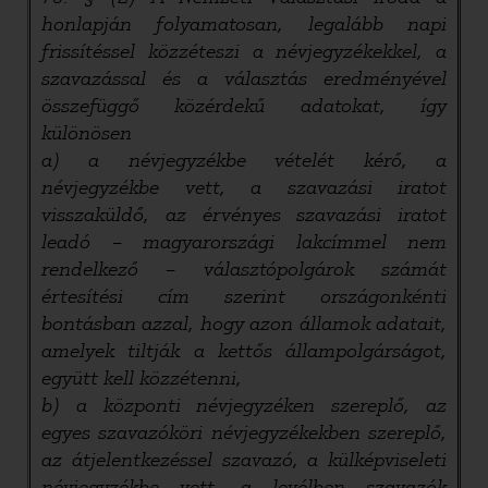
honlapján folyamatosan, legalább napi
frissítéssel közzéteszi a névjegyzékekkel, a
szavazással és a választás eredményével
összefüggő közérdekű adatokat, így
különösen
a) a névjegyzékbe vételét kérő, a
névjegyzékbe vett, a szavazási iratot
visszaküldő, az érvényes szavazási iratot
leadó – magyarországi lakcímmel nem
rendelkező – választópolgárok számát
értesítési cím szerint országonkénti
bontásban azzal, hogy azon államok adatait,
amelyek tiltják a kettős állampolgárságot,
együtt kell közzétenni,
b) a központi névjegyzéken szereplő, az
egyes szavazóköri névjegyzékekben szereplő,
az átjelentkezéssel szavazó, a külképviseleti
névjegyzékbe vett, a levélben szavazók