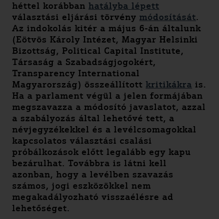
héttel korábban
hatályba lépett
választási eljárási törvény
módosítását
.
Az indokolás kitér a május 6-án általunk
(Eötvös Károly Intézet, Magyar Helsinki
Bizottság, Political Capital Institute,
Társaság a Szabadságjogokért,
Transparency International
Magyarország) összeállított
kritikákra
is.
Ha a parlament végül a jelen formájában
megszavazza a módosító javaslatot, azzal
a szabályozás által lehetővé tett, a
névjegyzékekkel és a levélcsomagokkal
kapcsolatos választási csalási
próbálkozások előtt legalább egy kapu
bezárulhat. Továbbra is látni kell
azonban, hogy a levélben szavazás
számos, jogi eszközökkel nem
megakadályozható visszaélésre ad
lehetőséget.