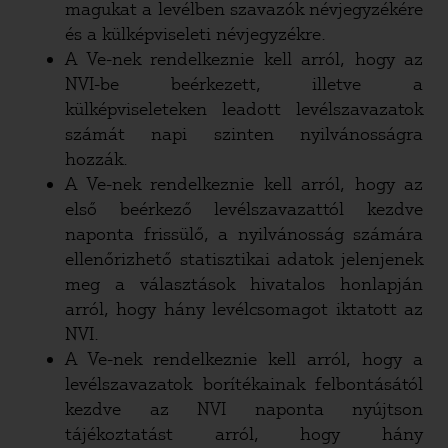
magukat a levélben szavazók névjegyzékére
és a külképviseleti névjegyzékre.
A Ve-nek rendelkeznie kell arról, hogy az
NVI-be beérkezett, illetve a
külképviseleteken leadott levélszavazatok
számát napi szinten nyilvánosságra
hozzák.
A Ve-nek rendelkeznie kell arról, hogy az
első beérkező levélszavazattól kezdve
naponta frissülő, a nyilvánosság számára
ellenőrizhető statisztikai adatok jelenjenek
meg a választások hivatalos honlapján
arról, hogy hány levélcsomagot iktatott az
NVI.
A Ve-nek rendelkeznie kell arról, hogy a
levélszavazatok borítékainak felbontásától
kezdve az NVI naponta nyújtson
tájékoztatást arról, hogy hány