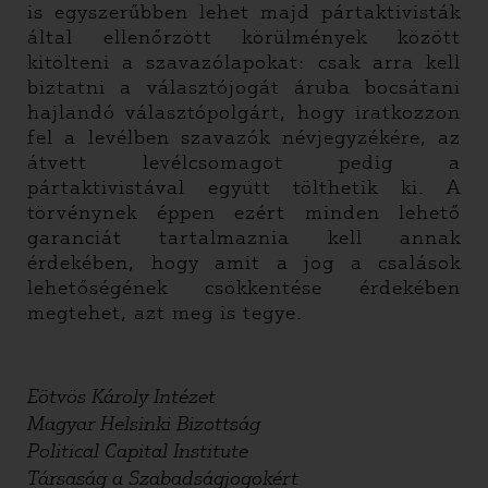
is egyszerűbben lehet majd pártaktivisták
által ellenőrzött körülmények között
kitölteni a szavazólapokat: csak arra kell
biztatni a választójogát áruba bocsátani
hajlandó választópolgárt, hogy iratkozzon
fel a levélben szavazók névjegyzékére, az
átvett levélcsomagot pedig a
pártaktivistával együtt tölthetik ki. A
törvénynek éppen ezért minden lehető
garanciát tartalmaznia kell annak
érdekében, hogy amit a jog a csalások
lehetőségének csökkentése érdekében
megtehet, azt meg is tegye.
Eötvös Károly Intézet
Magyar Helsinki Bizottság
Political Capital Institute
Társaság a Szabadságjogokért