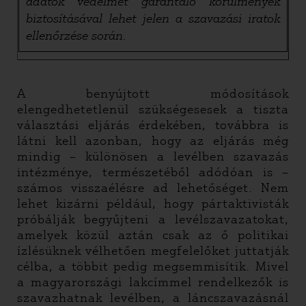
adatok védelmét garantáló körülmények
biztosításával lehet jelen a szavazási iratok
ellenőrzése során.
A benyújtott módosítások
elengedhetetlenül szükségesesek a tiszta
választási eljárás érdekében, továbbra is
látni kell azonban, hogy az eljárás még
mindig – különösen a levélben szavazás
intézménye, természetéből adódóan is –
számos visszaélésre ad lehetőséget. Nem
lehet kizárni például, hogy pártaktivisták
próbálják begyűjteni a levélszavazatokat,
amelyek közül aztán csak az ő politikai
ízlésüknek vélhetően megfelelőket juttatják
célba, a többit pedig megsemmisítik. Mivel
a magyarországi lakcímmel rendelkezők is
szavazhatnak levélben, a láncszavazásnál