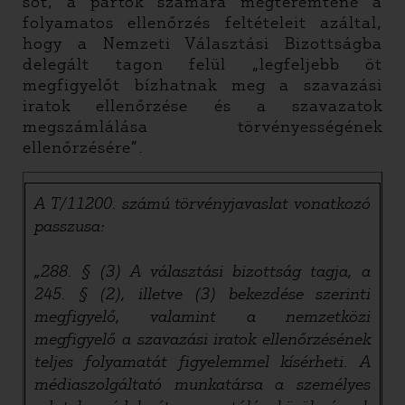
sőt, a pártok számára megteremtené a
folyamatos ellenőrzés feltételeit azáltal,
hogy a Nemzeti Választási Bizottságba
delegált tagon felül „legfeljebb öt
megfigyelőt bízhatnak meg a szavazási
iratok ellenőrzése és a szavazatok
megszámlálása törvényességének
ellenőrzésére”.
A T/11200. számú törvényjavaslat vonatkozó
passzusa:
„288. § (3) A választási bizottság tagja, a
245. § (2), illetve (3) bekezdése szerinti
megfigyelő, valamint a nemzetközi
megfigyelő a szavazási iratok ellenőrzésének
teljes folyamatát figyelemmel kísérheti. A
médiaszolgáltató munkatársa a személyes