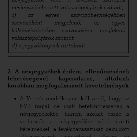
névjegyzékébe vett választópolgárok számát,
c) az egyes szavazóhelyiségekben
szavazóként megjelenő, az egyes
külképviseleteken szavazóként megjelenő
választópolgárok számát,
d) a jegyzőkönyvek tartalmát.
2. A névjegyzékek érdemi ellenőrzésének
lehetőségével kapcsolatos, általunk
korábban megfogalmazott követelmények
A Ve-nek rendelkeznie kell arról, hogy az
NVB tagjai ne csak betekinthessenek a
névjegyzékekbe, hanem azokat össze is
vethessék a névjegyzékbe vétel iránti
kérelmekkel, a levélszavazatukat beküldött
állampolgárok jegyzékével, illetve az