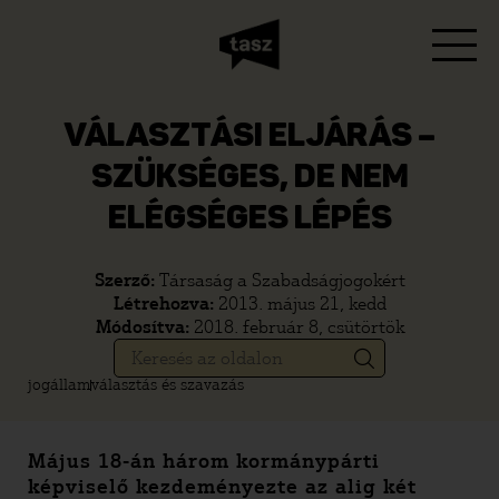
VÁLASZTÁSI ELJÁRÁS –
SZÜKSÉGES, DE NEM
ELÉGSÉGES LÉPÉS
Szerző:
Társaság a Szabadságjogokért
Létrehozva:
2013. május 21, kedd
Módosítva:
2018. február 8, csütörtök
jogállam
választás és szavazás
Május 18-án három kormánypárti
képviselő kezdeményezte az alig két