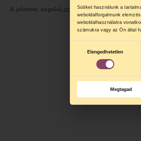
Sütiket használunk a tartal
TELEFO
A jelentés angolul
itt érhető el >> (.pdf)
weboldalforgalmunk elemzésé
Kedves érdek
weboldalhasználatra vonatko
augusztus 2
számukra vagy az Ön által ha
kedden, 13 é
alatt is elér
Hozzájárulás
Elengedhetetlen
kiválasztása
Megtagad