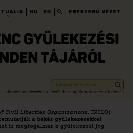
KTUÁLIS
HU
EN
EGYSZERŰ NÉZET
LENC GYÜLEKEZÉSI
INDEN TÁJÁRÓL
aktivizmus, részvétel a közéletben
jogállam
tüntetés, tiltakozás
f Civil Liberties Organizations
, INCLO)
 bemutatják a békés gyülekezésekkel
kat is megfogalmaz a gyülekezési jog