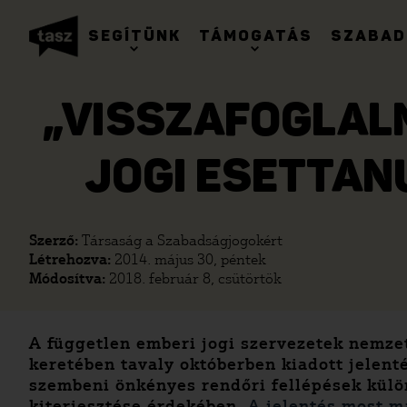
SEGÍTÜNK
TÁMOGATÁS
SZABAD
„VISSZAFOGLALNI
JOGI ESETTAN
Szerző:
Társaság a Szabadságjogokért
Létrehozva:
2014. május 30, péntek
Módosítva:
2018. február 8, csütörtök
A független emberi jogi szervezetek nemze
keretében tavaly októberben kiadott jelent
szembeni önkényes rendőri fellépések külön
kiterjesztése érdekében.
A jelentés most m