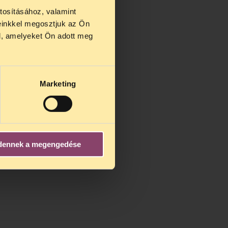
tosításához, valamint
einkkel megosztjuk az Ön
us 27 és
l, amelyeket Ön adott meg
us 25-én
n ezidő
Marketing
dennek a megengedése