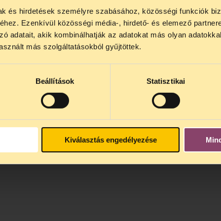
mak és hirdetések személyre szabásához, közösségi funkciók biz
NOS JOGSEGÉLY SZÜNET!
hez. Ezenkívül közösségi média-, hirdető- és elemező partner
lődő, Tájékoztatjuk, hogy
telefonos jogsegélyünk júli
zó adatait, akik kombinálhatják az adatokat más olyan adatokka
4 között szünetel
. Az első telefonos jogsegély
auguszt
sznált más szolgáltatásokból gyűjtöttek.
s 15 óra között lesz
. A
jogsegely@tasz.hu
email címe
 minket.
Beállítások
Statisztikai
Kiválasztás engedélyezése
Min