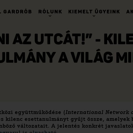
. GARDRÓB
RÓLUNK
KIEMELT ÜGYEINK
A
 AZ UTCÁT!” - KI
ULMÁNY A VILÁG M
tközi együttműködése (
International Network o
és kilenc esettanulmányt gyűjt össze, amelyek
böző változatait. A jelentés konkrét javaslato
agyarul is olvasható.