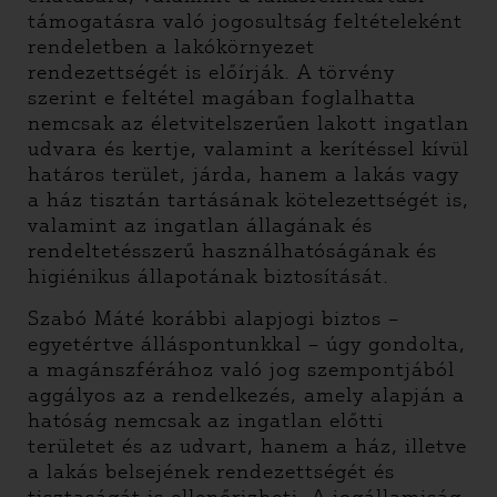
támogatásra való jogosultság feltételeként
rendeletben a lakókörnyezet
rendezettségét is előírják. A törvény
szerint e feltétel magában foglalhatta
nemcsak az életvitelszerűen lakott ingatlan
udvara és kertje, valamint a kerítéssel kívül
határos terület, járda, hanem a lakás vagy
a ház tisztán tartásának kötelezettségét is,
valamint az ingatlan állagának és
rendeltetésszerű használhatóságának és
higiénikus állapotának biztosítását.
Szabó Máté korábbi alapjogi biztos –
egyetértve álláspontunkkal – úgy gondolta,
a magánszférához való jog szempontjából
aggályos az a rendelkezés, amely alapján a
hatóság nemcsak az ingatlan előtti
területet és az udvart, hanem a ház, illetve
a lakás belsejének rendezettségét és