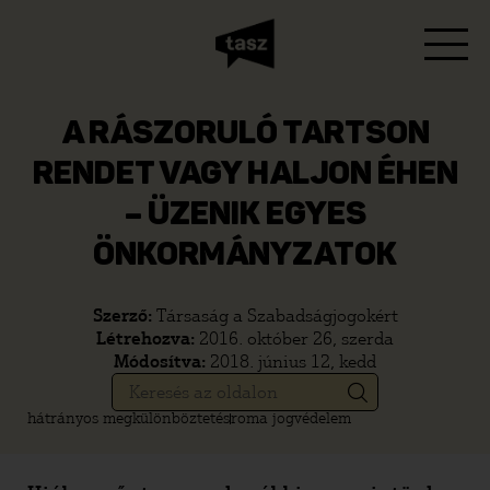
A RÁSZORULÓ TARTSON
RENDET VAGY HALJON ÉHEN
– ÜZENIK EGYES
ÖNKORMÁNYZATOK
Szerző:
Társaság a Szabadságjogokért
Létrehozva:
2016. október 26, szerda
Módosítva:
2018. június 12, kedd
hátrányos megkülönböztetés
roma jogvédelem