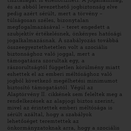
tisztaságát is ellenőrizheti. A jogállamiság,
és az abból levezethető jogbiztonság elve
pedig azért sérült, mert a törvény –
túlságosan széles, bizonytalan
megfogalmazásával – teret engedett a
szubjektív értékelésnek, önkényes hatósági
jogalkalmazásnak. A szabályozás továbbá
összeegyeztethetetlen volt a szociális
biztonsághoz való joggal, mert a
támogatásra szorultak egy, a
rászorultságtól független körülmény miatt
eshettek el az emberi méltósághoz való
jogból következő megélhetési minimumot
biztosító támogatástól. Végül az
Alaptörvény II. cikkének sem feleltek meg a
rendelkezések az alapjogi biztos szerint,
mivel az érintettek emberi méltósága is
sérült azáltal, hogy a szabályok
lehetőséget teremtettek az
önkormányzatoknak arra, hogy a szociális