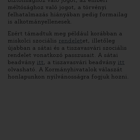
biztonsághoz való jogot, az emberi
méltósághoz való jogot, a törvényi
felhatalmazás hiányában pedig formailag
is alkotmányellenesek.
Ezért támadtuk meg például korábban a
miskolci szociális
rendelet
et, illetőleg
újabban a sátai és a tiszavasvári szociális
rendelet vonatkozó passzusait. A sátai
beadvány
itt
, a tiszavasvári beadvány
itt
olvasható. A Kormányhivatalok válaszát
honlapunkon nyilvánosságra fogjuk hozni.