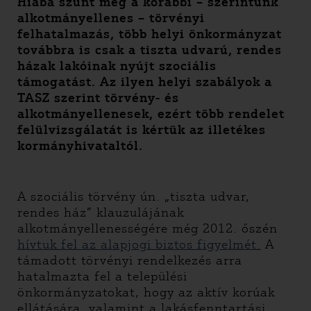
Hiába szűnt meg a korábbi – szerintünk
alkotmányellenes – törvényi
felhatalmazás, több helyi önkormányzat
továbbra is csak a tiszta udvarú, rendes
házak lakóinak nyújt szociális
támogatást. Az ilyen helyi szabályok a
TASZ szerint törvény- és
alkotmányellenesek, ezért több rendelet
felülvizsgálatát is kértük az illetékes
kormányhivataltól.
A szociális törvény ún. „tiszta udvar,
rendes ház” klauzulájának
alkotmányellenességére még 2012. őszén
hívtuk fel az alapjogi biztos figyelmét.
A
támadott törvényi rendelkezés arra
hatalmazta fel a települési
önkormányzatokat, hogy az aktív korúak
ellátására, valamint a lakásfenntartási