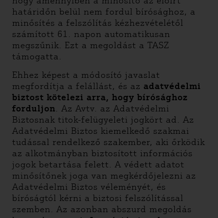
hogy amennyiben a minősítő az előírt
határidőn belül nem fordul bírósághoz, a
minősítés a felszólítás kézhezvételétől
számított 61. napon automatikusan
megszűnik. Ezt a megoldást a TASZ
támogatta.
Ehhez képest a módosító javaslat
megfordítja a felállást, és az
adatvédelmi
biztost kötelezi arra, hogy bírósághoz
forduljon
. Az Avtv. az Adatvédelmi
Biztosnak titok-felügyeleti jogkört ad. Az
Adatvédelmi Biztos kiemelkedő szakmai
tudással rendelkező szakember, aki őrködik
az alkotmányban biztosított információs
jogok betartása felett. A védett adatot
minősítőnek joga van megkérdőjelezni az
Adatvédelmi Biztos véleményét, és
bíróságtól kérni a biztosi felszólítással
szemben. Az azonban abszurd megoldás