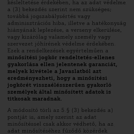
késleltetése érdekében, ha az adat védelme
a (3) bekezdés szerint nem szükséges;
továbbá jogszabálysértés vagy
adminisztrációs hiba, illetve a hatékonyság
hiányának leplezése, a verseny elkerülése,
vagy kizárólag valamely személy vagy
szervezet jóhírének védelme érdekében.
Ezek a rendelkezések egyértelműen a
minősítési jogkör rendeltetés-ellenes
gyakorlása ellen jelentenek garanciát,
melyek kivétele a Javaslatból azt
eredményezheti, hogy a minősítési
jogkörét visszaélésszerűen gyakorló
személyek által minősített adatok is
titkosak maradnak.
A módosító törli az 5.§ (3) bekezdés a)
pontját is, amely szerint az adat
minősítéssel csak akkor védhető, ha az
adat minősítéséhez fűződő közérdek