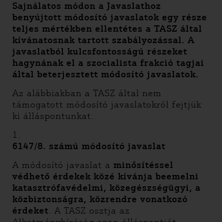
Sajnálatos módon a Javaslathoz
benyújtott módosító javaslatok egy része
teljes mértékben ellentétes a TASZ által
kívánatosnak tartott szabályozással. A
javaslatból kulcsfontosságú részeket
hagynának el a szocialista frakció tagjai
által beterjesztett módosító javaslatok.
Az alábbiakban a TASZ által nem
támogatott módosító javaslatokról fejtjük
ki álláspontunkat.
1.
6147/8. számú módosító javaslat
A módosító javaslat a
minősítéssel
védhető érdekek közé kívánja beemelni
katasztrófavédelmi, közegészségügyi, a
közbiztonságra, közrendre vonatkozó
érdeket
. A TASZ osztja az