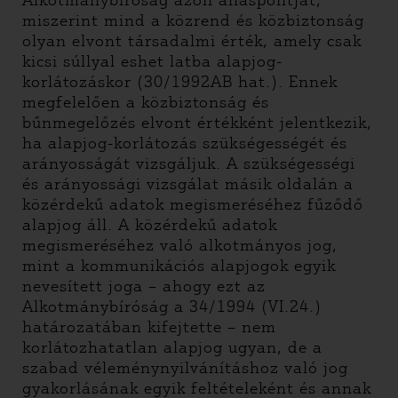
Alkotmánybíróság azon álláspontját,
miszerint mind a közrend és közbiztonság
olyan elvont társadalmi érték, amely csak
kicsi súllyal eshet latba alapjog-
korlátozáskor (30/1992AB hat.). Ennek
megfelelően a közbiztonság és
bűnmegelőzés elvont értékként jelentkezik,
ha alapjog-korlátozás szükségességét és
arányosságát vizsgáljuk. A szükségességi
és arányossági vizsgálat másik oldalán a
közérdekű adatok megismeréséhez fűződő
alapjog áll. A közérdekű adatok
megismeréséhez való alkotmányos jog,
mint a kommunikációs alapjogok egyik
nevesített joga – ahogy ezt az
Alkotmánybíróság a 34/1994 (VI.24.)
határozatában kifejtette – nem
korlátozhatatlan alapjog ugyan, de a
szabad véleménynyilvánításhoz való jog
gyakorlásának egyik feltételeként és annak