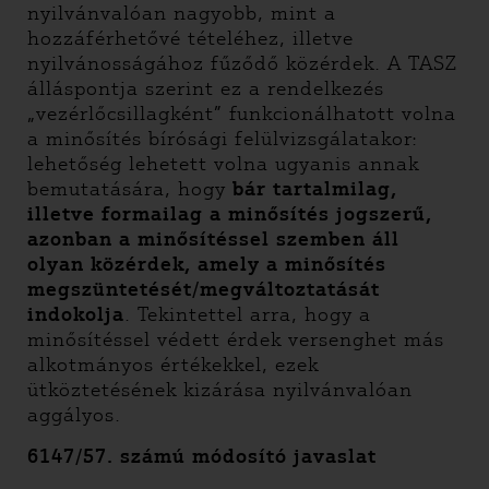
nyilvánvalóan nagyobb, mint a
hozzáférhetővé tételéhez, illetve
nyilvánosságához fűződő közérdek. A TASZ
álláspontja szerint ez a rendelkezés
„vezérlőcsillagként” funkcionálhatott volna
a minősítés bírósági felülvizsgálatakor:
lehetőség lehetett volna ugyanis annak
bemutatására, hogy
bár tartalmilag,
illetve formailag a minősítés jogszerű,
azonban a minősítéssel szemben áll
olyan közérdek, amely a minősítés
megszüntetését/megváltoztatását
indokolja
. Tekintettel arra, hogy a
minősítéssel védett érdek versenghet más
alkotmányos értékekkel, ezek
ütköztetésének kizárása nyilvánvalóan
aggályos.
6147/57. számú módosító javaslat