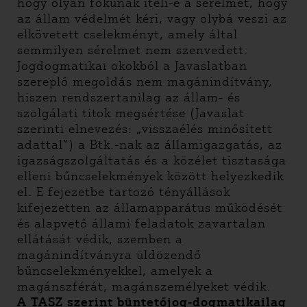
hogy olyan fokúnak ítéli-e a sérelmet, hogy
az állam védelmét kéri, vagy olybá veszi az
elkövetett cselekményt, amely által
semmilyen sérelmet nem szenvedett.
Jogdogmatikai okokból a Javaslatban
szereplő megoldás nem magánindítvány,
hiszen rendszertanilag az állam- és
szolgálati titok megsértése (Javaslat
szerinti elnevezés: „visszaélés minősített
adattal”) a Btk.-nak az államigazgatás, az
igazságszolgáltatás és a közélet tisztasága
elleni bűncselekmények között helyezkedik
el. E fejezetbe tartozó tényállások
kifejezetten az államapparátus működését
és alapvető állami feladatok zavartalan
ellátását védik, szemben a
magánindítványra üldözendő
bűncselekményekkel, amelyek a
magánszférát, magánszemélyeket védik.
A TASZ szerint büntetőjog-dogmatikailag