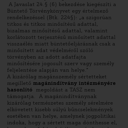
A Javaslat 24.§ (6) bekezdése kiegészíti a
Büntető Törvénykönyvet egy értelmező
rendelkezéssel (Btk. 224§): „a szigorúan
titkos és titkos minősítésű adattal,
bizalmas minősítésű adattal, valamint
korlátozott terjesztésű minősített adattal
visszaélés miatt büntetőeljárásnak csak a
minősített adat védelméről szóló
törvényben az adott adatfajta
minősítésére jogosult szerv vagy személy
feljelentése alapján van helye.”
A kizárólag magánszemély sértetteket
megillető
magánindítvány intézményére
hasonlító
megoldást a TASZ nem
támogatja. A magánindítványnak
kizárólag természetes személy sérelmére
elkövetett kisebb súlyú bűncselekmények
esetében van helye, amelynek jogpolitikai
indoka, hogy a sértett maga dönthesse el,