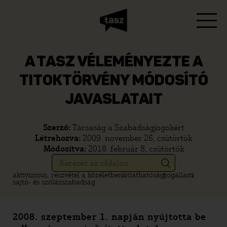
A TASZ VÉLEMÉNYEZTE A
TITOKTÖRVÉNY MÓDOSÍTÓ
JAVASLATAIT
Szerző:
Társaság a Szabadságjogokért
Létrehozva:
2009. november 26, csütörtök
Módosítva:
2018. február 8, csütörtök
aktivizmus, részvétel a közéletben
átláthatóság
jogállam
sajtó- és szólásszabadság
2008. szeptember 1. napján nyújtotta be