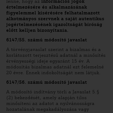
lenne, hogy az
információs jogok
értelmezésére és alkalmazásának
figyelemmel kísérésére felhatalmazott
alkotmányos szervnek a saját autentikus
jogértelmezésének igazoltságát bíróság
előtt kelljen bizonyítania.
6147/55. számú módosító javaslat
A törvényjavaslat szerint a bizalmas és a
korlátozott terjesztésű adatnál a minősítés
érvényességi ideje egyaránt 15 év. A
módosítás bizalmas adatnál ezt felemelné
20 évre. Ennek indokoltságát nem látjuk.
6147/56. számú módosító javaslat
A módosító indítvány törli a Javaslat 5.§
(2) bekezdését, amely alapján tilos
minősíteni az adatot a nyilvánosságra
hozatalának megakadályozása vagy