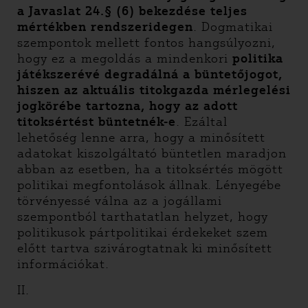
a Javaslat 24.§ (6) bekezdése teljes
mértékben rendszeridegen
. Dogmatikai
szempontok mellett fontos hangsúlyozni,
hogy ez a megoldás a mindenkori
politika
játékszerévé degradálná a büntetőjogot,
hiszen az aktuális titokgazda mérlegelési
jogkörébe tartozna, hogy az adott
titoksértést büntetnék-e
. Ezáltal
lehetőség lenne arra, hogy a minősített
adatokat kiszolgáltató büntetlen maradjon
abban az esetben, ha a titoksértés mögött
politikai megfontolások állnak. Lényegébe
törvényessé válna az a jogállami
szempontból tarthatatlan helyzet, hogy
politikusok pártpolitikai érdekeket szem
előtt tartva szivárogtatnak ki minősített
információkat.
II.