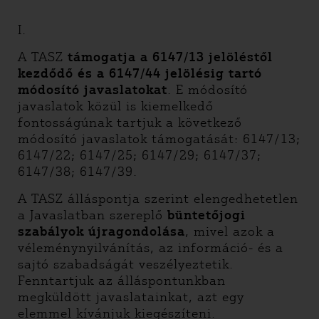
I.
A TASZ
támogatja a 6147/13 jelöléstől
kezdődő és a 6147/44 jelölésig tartó
módosító javaslatokat
. E módosító
javaslatok közül is kiemelkedő
fontosságúnak tartjuk a következő
módosító javaslatok támogatását: 6147/13;
6147/22; 6147/25; 6147/29; 6147/37;
6147/38; 6147/39.
A TASZ álláspontja szerint elengedhetetlen
a Javaslatban szereplő
büntetőjogi
szabályok újragondolása
, mivel azok a
véleménynyilvánítás, az információ- és a
sajtó szabadságát veszélyeztetik.
Fenntartjuk az álláspontunkban
megküldött javaslatainkat, azt egy
elemmel kívánjuk kiegészíteni.