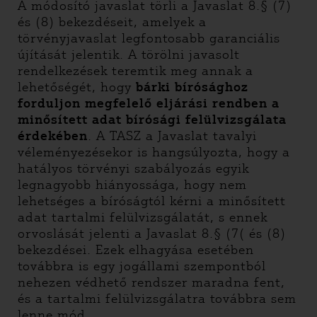
A módosító javaslat törli a Javaslat 8.§ (7)
és (8) bekezdéseit, amelyek a
törvényjavaslat legfontosabb garanciális
újítását jelentik. A törölni javasolt
rendelkezések teremtik meg annak a
lehetőségét, hogy
bárki bírósághoz
forduljon megfelelő eljárási rendben a
minősített adat bírósági felülvizsgálata
érdekében
. A TASZ a Javaslat tavalyi
véleményezésekor is hangsúlyozta, hogy a
hatályos törvényi szabályozás egyik
legnagyobb hiányossága, hogy nem
lehetséges a bíróságtól kérni a minősített
adat tartalmi felülvizsgálatát, s ennek
orvoslását jelenti a Javaslat 8.§ (7( és (8)
bekezdései. Ezek elhagyása esetében
továbbra is egy jogállami szempontból
nehezen védhető rendszer maradna fent,
és a tartalmi felülvizsgálatra továbbra sem
lenne mód.