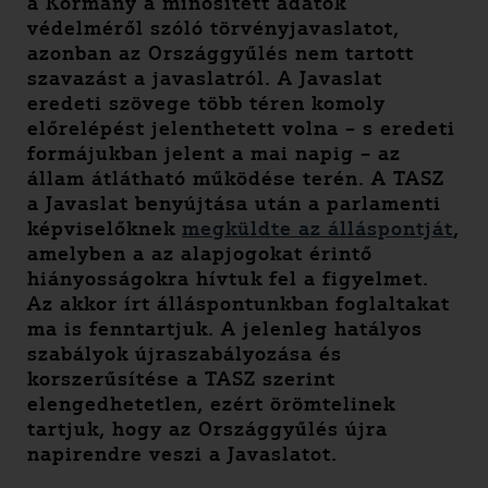
a Kormány a minősített adatok
védelméről szóló törvényjavaslatot,
azonban az Országgyűlés nem tartott
szavazást a javaslatról. A Javaslat
eredeti szövege több téren komoly
előrelépést jelenthetett volna – s eredeti
formájukban jelent a mai napig – az
állam átlátható működése terén. A TASZ
a Javaslat benyújtása után a parlamenti
képviselőknek
megküldte az álláspontját
,
amelyben a az alapjogokat érintő
hiányosságokra hívtuk fel a figyelmet.
Az akkor írt álláspontunkban foglaltakat
ma is fenntartjuk. A jelenleg hatályos
szabályok újraszabályozása és
korszerűsítése a TASZ szerint
elengedhetetlen, ezért örömtelinek
tartjuk, hogy az Országgyűlés újra
napirendre veszi a Javaslatot.